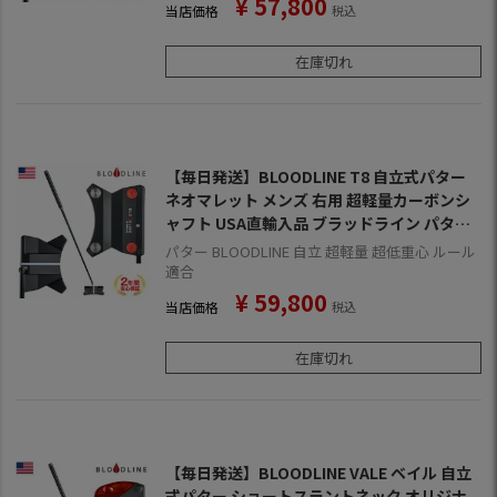
¥
57,800
当店価格
税込
在庫切れ
【毎日発送】BLOODLINE T8 自立式パター
ネオマレット メンズ 右用 超軽量カーボンシ
ャフト USA直輸入品 ブラッドライン パター
【自立パター】
パター BLOODLINE 自立 超軽量 超低重心 ルール
適合
¥
59,800
当店価格
税込
在庫切れ
【毎日発送】BLOODLINE VALE ベイル 自立
式パター ショートスラントネック オリジナ