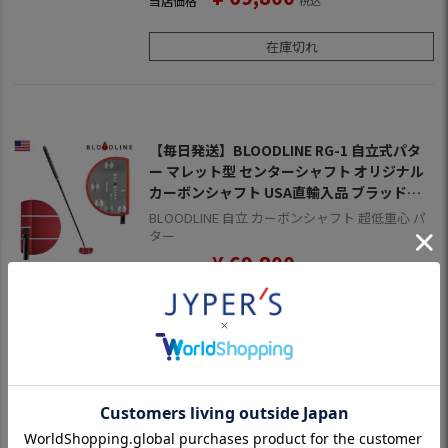
当店価格
税込
在庫切れ
【毎日発送】BLOODLINE RG-1 自立式パタ
ー マレット型 センターシャフト オリジナル
カーボンシャフト USA直輸入品 ブラッドラ
イン パター
BLOODLINE 自立 カーボンシャフト 超低重心 パ
ター
¥
69,800
当店価格
税込
在庫切れ
並び替え
新着順
価格が安い順
価格が高い順
優先度順