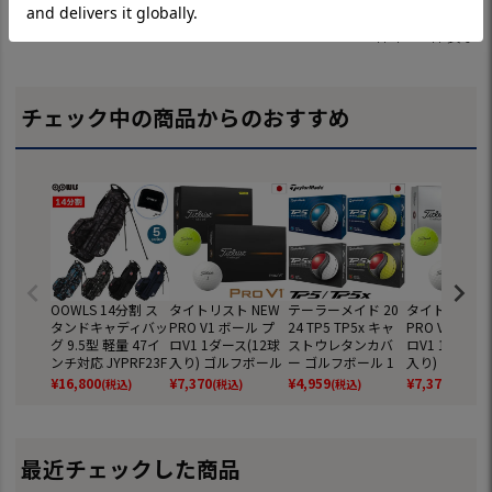
7
件中
1
-
7
件表示
チェック中の商品からのおすすめ
OOWLS 14分割 ス
タイトリスト NEW
テーラーメイド 20
タイトリスト 
タンドキャディバッ
PRO V1 ボール プ
24 TP5 TP5x キャ
PRO V1x ボ
グ 9.5型 軽量 47イ
ロV1 1ダース(12球
ストウレタンカバ
ロV1 1ダース(
ンチ対応 JYPRF23F
入り) ゴルフボール
ー ゴルフボール 1
入り) ゴルフ
SB 【JYPER'Sオリ
2025年モデル TITL
ダース 全12球 日本
2025年モデル 
¥
16,800
¥
7,370
¥
4,959
¥
7,370
(税込)
(税込)
(税込)
(税込)
ジナル商品】
EIST 日本正規品
正規品
EIST 日本正規
最近チェックした商品