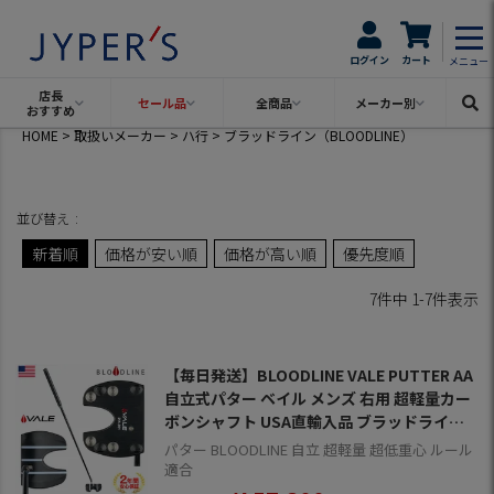
ログイン
カート
メニュー
店長
セール品
全商品
メーカー別
おすすめ
HOME
取扱いメーカー
ハ行
ブラッドライン（BLOODLINE）
並び替え
新着順
価格が安い順
価格が高い順
優先度順
7
件中
1
-
7
件表示
【毎日発送】BLOODLINE VALE PUTTER AA
自立式パター ベイル メンズ 右用 超軽量カー
ボンシャフト USA直輸入品 ブラッドライン
パター【自立パター】
パター BLOODLINE 自立 超軽量 超低重心 ルール
適合