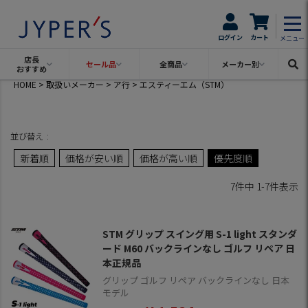
ログイン
カート
メニュー
店長
セール品
全商品
メーカー別
おすすめ
HOME
取扱いメーカー
ア行
エスティーエム（STM）
並び替え
新着順
価格が安い順
価格が高い順
優先度順
7
件中
1
-
7
件表示
STM グリップ スイング用 S-1 light スタンダ
ード M60 バックラインなし ゴルフ リペア 日
本正規品
グリップ ゴルフ リペア バックラインなし 日本
モデル