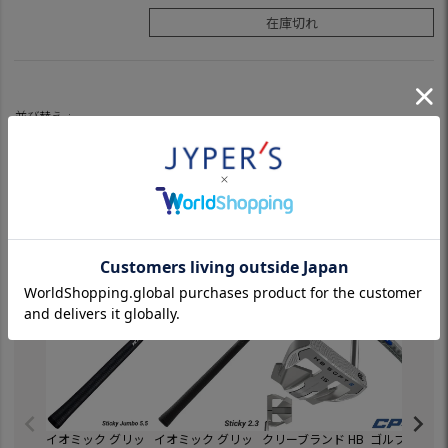
在庫切れ
並び替え
新着順
価格が安い順
価格が高い順
優先度順
7
件中
1
-
7
件表示
チェック中の商品からのおすすめ
イオミック グリッ
イオミック グリッ
クリーブランド HB
ゴルフプライド