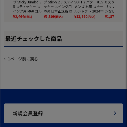
プ Sticky Jumbo 5.
プ Sticky 2.3 スティ
SOFT 2 パター #15
X スタンダード
5 スティッキー ス
ッキー スイング用
メンズ 右用 スチー
リップ バック
イング用 M60 ゴル
M60 日本正規品 IO
ルシャフト 2024年
ンなし M60R G
フ リペア 日本正規
MIC
モデル 日本正規品
Pride 日本正
¥
2,464
¥
1,309
¥
13,860
¥
1,870
(税込)
(税込)
(税込)
(税込)
品 IOMIC
最近チェックした商品
←1ページ前に戻る
新規会員登録