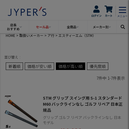
ログイン
カート
メニュー
店長
セール品
全商品
メーカー別
おすすめ
HOME
取扱いメーカー
ア行
エスティーエム（STM）
並び替え
新着順
価格が安い順
価格が高い順
優先度順
7
件中
1
-
7
件表示
STM グリップ スイング用 S-1 スタンダード
M60 バックラインなし ゴルフ リペア 日本正
規品
グリップ ゴルフ リペア バックラインなし 日本
モデル