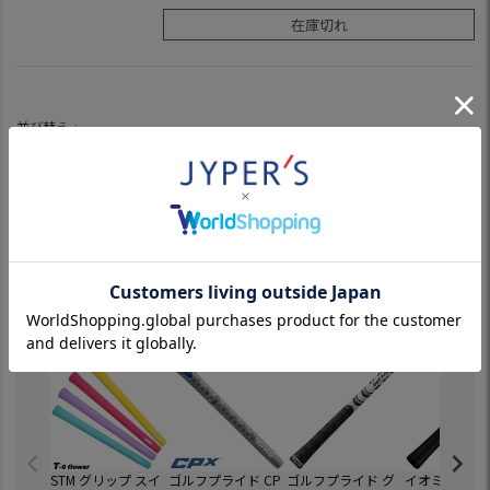
在庫切れ
並び替え
新着順
価格が安い順
価格が高い順
優先度順
7
件中
1
-
7
件表示
チェック中の商品からのおすすめ
STM グリップ スイ
ゴルフプライド CP
ゴルフプライド グ
イオミック グ