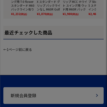
ング用 T-0 flower
X スタンダード グ
リップ MCC ホワイ
プ Sticky Jum
スタンダード M60
リップ バックライ
ト スイング用 ウッ
5 スティッキー
バックライン有り
ンなし M60R Golf
ド用 M60R バック
イング用 M60
エスティーエム ゴ
Pride 日本正規品
ラインなし 2025年
フ リペア 日
¥
1,232
¥
1,870
¥
1,980
¥
2,464
(税込)
(税込)
(税込)
(税込)
ルフ リペア 日本正
モデル GOLF PRIDE
品 IOMIC
規品
日本正規品
最近チェックした商品
←1ページ前に戻る
新規会員登録