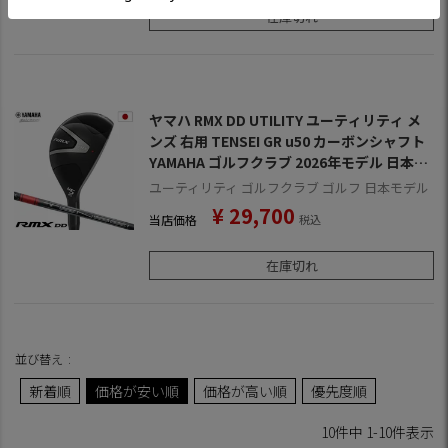
在庫切れ
ヤマハ RMX DD UTILITY ユーティリティ メ
ンズ 右用 TENSEI GR u50 カーボンシャフト
YAMAHA ゴルフクラブ 2026年モデル 日本正
規品
ユーティリティ ゴルフクラブ ゴルフ 日本モデル
¥
29,700
当店価格
税込
在庫切れ
並び替え
新着順
価格が安い順
価格が高い順
優先度順
10
件中
1
-
10
件表示