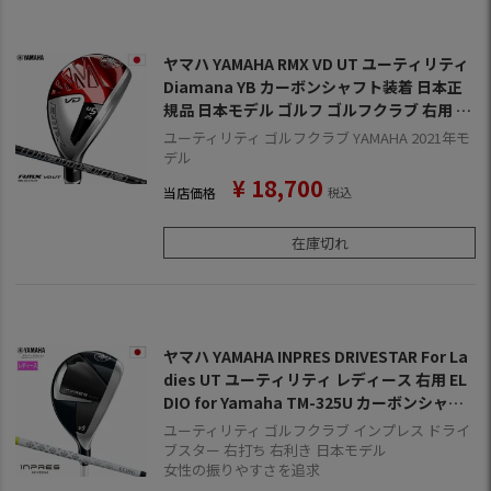
ヤマハ YAMAHA RMX VD UT ユーティリティ
Diamana YB カーボンシャフト装着 日本正
規品 日本モデル ゴルフ ゴルフクラブ 右用 右
打ち 右利き リミックス ブイディー ディアマ
ユーティリティ ゴルフクラブ YAMAHA 2021年モ
ナYB
デル
¥
18,700
当店価格
税込
在庫切れ
ヤマハ YAMAHA INPRES DRIVESTAR For La
dies UT ユーティリティ レディース 右用 EL
DIO for Yamaha TM-325U カーボンシャフ
ト 2025年モデル 日本正規品 ゴルフ ゴルフク
ユーティリティ ゴルフクラブ インプレス ドライ
ラブ
ブスター 右打ち 右利き 日本モデル
女性の振りやすさを追求