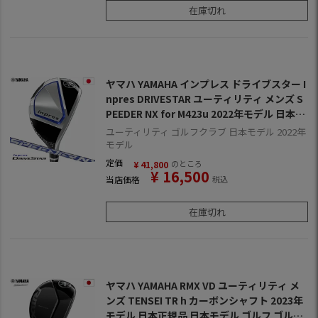
在庫切れ
ヤマハ YAMAHA インプレス ドライブスター I
npres DRIVESTAR ユーティリティ メンズ S
PEEDER NX for M423u 2022年モデル 日本正
規品 日本モデル ゴルフ ゴルフクラブ 右用 右
ユーティリティ ゴルフクラブ 日本モデル 2022年
打ち 右利き スピーダーNX
モデル
定価
のところ
¥
41,800
¥
16,500
当店価格
税込
在庫切れ
ヤマハ YAMAHA RMX VD ユーティリティ メ
ンズ TENSEI TR h カーボンシャフト 2023年
モデル 日本正規品 日本モデル ゴルフ ゴルフ