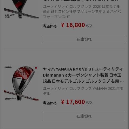
クラブ 右用 右打ち 右利き リミックス ブイデ
ユーティリティ ゴルフクラブ 2023 日本モデル
ィー テンセイ
飛距離とスピン性能でグリーンを狙えるハイパ
フォーマンスUT
¥
16,800
当店価格
税込
在庫切れ
ヤマハ YAMAHA RMX VD UT ユーティリティ
Diamana YR カーボンシャフト装着 日本正
規品 日本モデル ゴルフ ゴルフクラブ 右用 右
打ち 右利き リミックス ブイディー ディアマ
ユーティリティ ゴルフクラブ YAMAHA 2021年モ
ナYR
デル
¥
17,600
当店価格
税込
在庫切れ