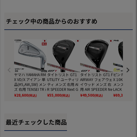
チェック中の商品からのおすすめ
ヤマハ YAMAHA RM
タイトリスト GT1
タイトリスト GT1 F
ピン PING G4
X VD/X アイアン 単
UTILITY ユーティリ
AIRWAY フェアウェ
X 10K ドライ
品(#5,AW,SW) メン
ティ メンズ 右用 AI
イウッド メンズ 右
メンズ ALTA J 
ズ 右用 TENSEI TR i
R SPEEDER Next G
用 AIR SPEEDER Ne
LACK カーボ
カーボンシャフト 2
en カーボンシャフ
xt Gen カーボンシ
フト 2024年
¥
28,600
¥
55,000
¥
49,500
¥
69,300
(税込)
(税込)
(税込)
(税込)
023年モデル 日本
ト Titleist 2025年モ
ャフト Titleist 2025
日本正規品 日
正規品 日本モデル
デル 日本正規品 ゴ
年モデル 日本正規
デル ゴルフ 
ゴルフ ゴルフクラ
ルフクラブ 右打ち
品 ゴルフクラブ 右
クラブ 右用 
ブ イディーエック
右利き
打ち 右利き
右利き アルタJ
ス テンセイ
最近チェックした商品