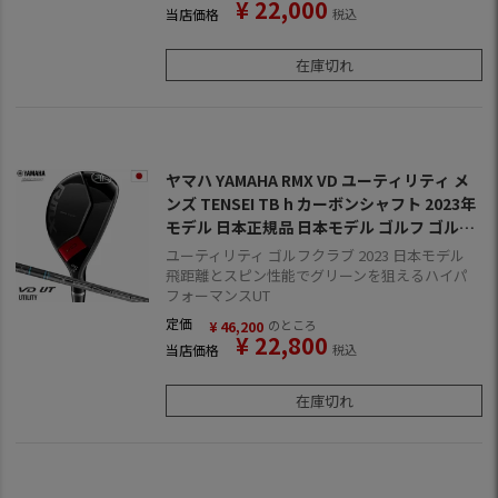
¥
22,000
当店価格
税込
在庫切れ
ヤマハ YAMAHA RMX VD ユーティリティ メ
ンズ TENSEI TB h カーボンシャフト 2023年
モデル 日本正規品 日本モデル ゴルフ ゴルフ
クラブ 右用 右打ち 右利き リミックス ブイデ
ユーティリティ ゴルフクラブ 2023 日本モデル
ィー テンセイ
飛距離とスピン性能でグリーンを狙えるハイパ
フォーマンスUT
定価
のところ
¥
46,200
¥
22,800
当店価格
税込
在庫切れ