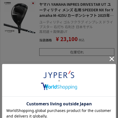
ヤマハ YAMAHA INPRES DRIVESTAR UT ユ
ーティリティ メンズ 右用 SPEEDER NX for Y
amaha M-425U カーボンシャフト 2025年モ
デル 日本正規品 ゴルフ ゴルフクラブ
ユーティリティ ゴルフクラブ インプレス ドライ
ブスター 右打ち 右利き 日本モデル
高初速＋高弾道UT
¥
23,100
当店価格
税込
在庫切れ
ヤマハ YAMAHA 19 inpres (インプレス) UD
＋2 ユーティリティ [オリジナルカーボン装
着] 日本正規品 日本モデル ゴルフ ゴルフクラ
ブ 右用 右打ち 右利き ユーディープラスツー
やさしく高弾道で飛ばせる。“ぶっ飛び”ユーティ
リティ
¥
29,252
当店価格
税込