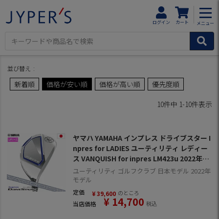
HOME
商品一覧
ゴルフクラブ
ユーティリティ
ヤマハ
ログイン
カート
メニュー
←1ページ前に戻る
並び替え
新着順
価格が安い順
価格が高い順
優先度順
10
件中
1
-
10
件表示
ヤマハ YAMAHA インプレス ドライブスター I
npres for LADIES ユーティリティ レディー
ス VANQUISH for inpres LM423u 2022年モ
デル 日本正規品 日本モデル ゴルフ ゴルフク
ユーティリティ ゴルフクラブ 日本モデル 2022年
ラブ 右用 右打ち 右利き ヴァンキッシュ
モデル
定価
のところ
¥
39,600
¥
14,700
当店価格
税込