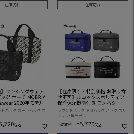
在庫切れ
在庫切れ
送】マンシングウェア
【在庫限り・特別価格|お取り寄
グ ポーチ MQBPJA
せ不可】ルコックスポルティフ
ingwear 2020年モデル
保冷保温機能付き コンパクトカ
ートポーチ LG5FTT44M ゴルフ l
ンドバッグ カートバッグ ポ
ラウンドバッグ 保冷バッグ バッグ ゴル
e coq sportif golf 2025年モデル
フ 2025年モデル
日本正規品
5,720
¥
5,720
当店価格
税込
税込