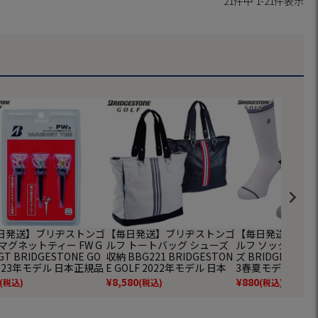
21
件中
1
-
21
件表示
日発送】ブリヂストンゴ
【毎日発送】ブリヂストンゴ
【毎日発送】ブリ
マグネットティー FW G
ルフ トートバッグ シューズ
ルフ ソックス SOG
GT BRIDGESTONE GO
収納 BBG221 BRIDGESTON
ズ BRIDGESTONE
2023年モデル 日本正規品
E GOLF 2022年モデル 日本
3春夏モデル 日本
正規品
¥
8,580
¥
880
(税込)
(税込)
(税込)