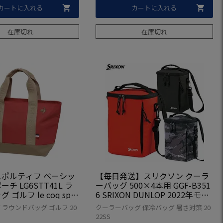
カートに入れる
カートに入れる
在庫切れ
在庫切れ
ポルティフ ベーシッ
【毎日発送】スリクソン クーラ
チ LG6STT41L ラ
ーバッグ 500×4本用 GGF-B351
ゴルフ le coq spor
6 SRIXON DUNLOP 2022年モデ
f 2026春夏モデル 日本正
ル 日本正規品
ラウンドバッグ ゴルフ 20
クーラーバッグ 保冷バッグ 暑さ対策 20
22SS