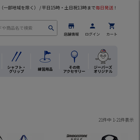
（一部地域を除く） / 平日15時・土日祝13時まで
毎日発送
！
store
person
shopping_cart
search
店舗情報
ログイン
カート
シャフト・
その他
ジーパーズ
練習用品
グリップ
アクセサリー
オリジナル
21
件中
1
-
21
件表示