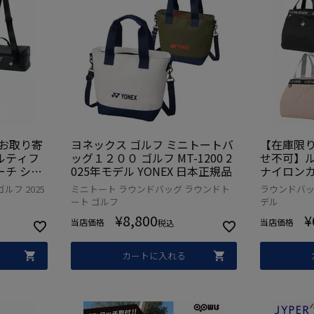
お取り寄
ヨネックス ゴルフ ミニトートバ
【在庫限り
ルティフ
ッグ１２００ ゴルフ MT-1200 2
せ不可】
チ ショ
025年モデル YONEX 日本正規品
ナイロンカ
納可能 L
ケットタイプ
ルフ 2025
ミニトート ラウンドバッグ ラウンドト
ラウンドバッグ
q sporti
フ le coq 
ート ゴルフ
デル
 日本正規品
デル 日本
¥
8,800
¥
当店価格
当店価格
税込
カートに入れる