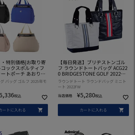
・特別価格|お取り寄
【毎日発送】ブリヂストンゴル
ルコックスポルティフ
フ ラウンドトートバッグ ACG22
ートポーチ あおりポ
0 BRIDGESTONE GOLF 2022年
 LG5FTT45L ゴル
モデル 日本正規品
 バッグ ゴルフ 2025年モ
ラウンドトート ラウンドバッグ ミニト
sportif golf 2025年モ
ート 2022FW
正規品
6,336
¥
5,280
当店価格
税込
税込
カートに入れる
カートに入れる