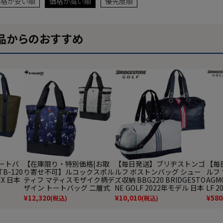
価格が安い順
価格が高い順
優先度順
品からのおすすめ
トートバ
【在庫限り・特別価格|お取
【毎日発送】ブリヂストンゴ
【毎
B-120
り寄せ不可】ルコックスポル
ルフ ボストンバッグ シュー
ルフ 
EX 日本
ティフ マティスモザイク柄デ
ズ収納 BBG220 BRIDGESTO
AGM
ザイン トートバッグ 二層式
NE GOLF 2022年モデル 日本
LF 
ポケットタイプ LG5FTT01M
正規品
¥
12,320
¥
10,010
¥
580
(税込)
(税込)
ゴルフ le coq sportif golf 20
25年モデル 日本正規品