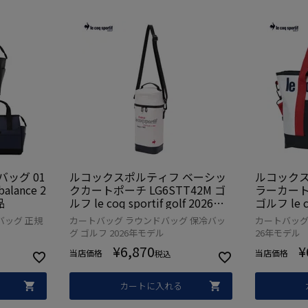
ッグ 01
ルコックスポルティフ ベーシッ
ルコックス
alance 2
クカートポーチ LG6STT42M ゴ
ラーカートポ
品
ルフ le coq sportif golf 2026年
ゴルフ le co
モデル 日本正規品
年モデル 
バッグ 正規
カートバッグ ラウンドバッグ 保冷バッ
カートバッグ 
グ ゴルフ 2026年モデル
26年モデル
¥
6,870
¥
当店価格
当店価格
税込
カートに入れる