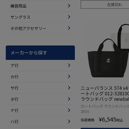
在庫切れ
練習用品
サングラス
その他アクセサリー
メーカーから探す
ア行
カ行
ニューバランス 574 v
サ行
ートバッグ 012-5281004 ゴルフ
ラウンドバッグ newbala
タ行
5年モデル 日本正規品
カートバッグ ラウンドバッグ 
ナ行
25SS
¥
6,545
当店価格
税込
ハ行