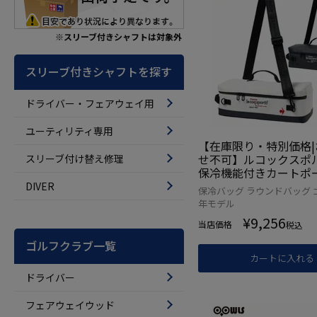
※スリーブ付きシャフトは対象外
スリーブ付きシャフトを探す
ドライバー・フェアウェイ用
ユーティリティ専用
【在庫限り・特別価格|
せ不可】ルコックスポ
スリーブ付け替え修理
保冷機能付きカートポー
ルダー付属 2リットル収
DIVER
保冷バッグ ラウンドバッグ ゴ
G5FTT43M ゴルフ le co
年モデル
f golf 2025年モデル
¥
9,256
当店価格
税込
ゴルフクラブ一覧
カートに入れる
ドライバー
フェアウェイウッド