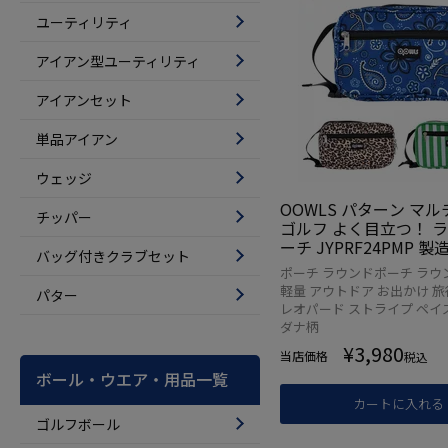
ユーティリティ
アイアン型ユーティリティ
アイアンセット
単品アイアン
ウェッジ
OOWLS パターン マ
チッパー
ゴルフ よく目立つ！ 
ーチ JYPRF24PMP 
バッグ付きクラブセット
ーパーズオリジナル商
ポーチ ラウンドポーチ ラウ
軽量 アウトドア お出かけ 旅
パター
レオパード ストライプ ペイ
ダナ柄
¥
3,980
当店価格
税込
ボール・ウエア・用品一覧
カートに入れる
ゴルフボール