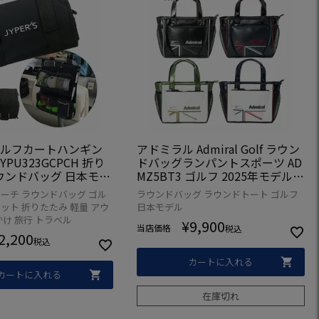
S ゴルフカートハンギン
アドミラル Admiral Golf ラウン
YPU323GCPCH 折り
ドバッグランパントスポーツ AD
ウンドバッグ 日本モデ
MZ5BT3 ゴルフ 2025年モデル
パーズオリジナル】
日本正規品
ーチ ラウンドバッグ ゴル
ラウンドバッグ ラウンドトート ゴルフ
ット 折りたたみ 軽量 アウ
日本モデル
かけ 旅行 トラベル
¥
9,900
当店価格
税込
2,200
税込
カートに入れる
カートに入れる
在庫切れ