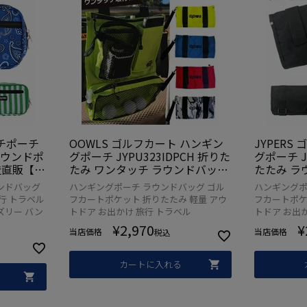
ルチポーチ
OOWLS ゴルフカート ハンギン
JYPER
ラウンドポ
グポーチ JYPU323IDPCH 折りた
グポーチ J
製造直販【ジ
たみ ワンタッチ ラウンドバッグ
たたみ ラ
品】
ゴルフ用品
ル【ジー
ンドバッグ
ハンギングポーチ ラウンドバッグ ゴル
ハンギングポ
行 トラベル
フカートポケット 折りたたみ 軽量 アウ
フカートポケ
ズリー バン
トドア お出かけ 旅行 トラベル
トドア お出
¥
2,970
¥
当店価格
当店価格
税込
カートに入れる