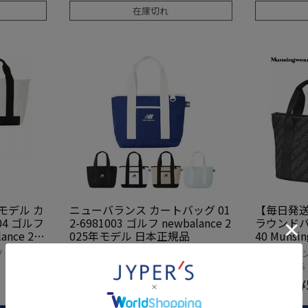
在庫切れ
4モデル カ
ニューバランス カートバッグ 01
【毎日発
2-6981003 ゴルフ newbalance 2
ラウンドバッ
nce 202
025年モデル 日本正規品
40 Muns
ゴルフ 20
ラウンドバッグ カートバッグ ミニトー
ゴルフ ラウ
ト ゴルフ
ーチ 2020SS
¥
6,336
¥
当店価格
当店価格
税込