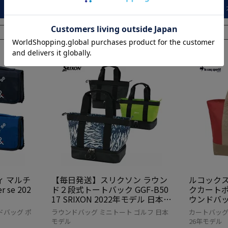
カートに入れる
在庫切れ
 マルチ
【毎日発送】スリクソン ラウン
ルコックス
 se 202
ド２段式トートバック GGF-B50
クカートポー
17 SRIXON 2022年モデル 日本正
ウンドバッグ 
規品
tif gol
ドバッグ ポ
ラウンドバッグ ミニトート ゴルフ 日本
カートバッグ 
規品
モデル
26年モデル