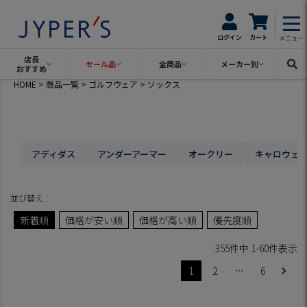
ログイン
カート
メニュー
店長
セール品
全商品
メーカー別
おすすめ
HOME
商品一覧
ゴルフウェア
ソックス
アディダス
アンダーアーマー
オークリー
キャロウェ
並び替え
新着順
価格が安い順
価格が高い順
優先度順
355
件中
1
-
60
件表示
1
2
…
6