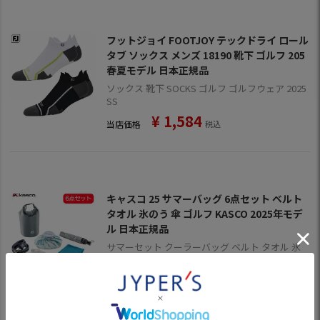
フットジョイ FOOTJOY テックドライ ロール
タブ ソックス メンズ 18190 靴下 ゴルフ 205
春夏モデル 日本正規品
ソックス 靴下 SOCKS ゴルフ ゴルフウェア 2025
SS
¥
1,584
当店価格
税込
キャスコ 25 サマーバッグ 6点セット ベルト
タオル 氷のう 傘 ゴルフ KASCO 2025年モデ
ル 日本正規品
サマーセット クーラーバッグ ベルト タオル 氷
のう 傘靴下 6点セット
¥
8,888
当店価格
税込