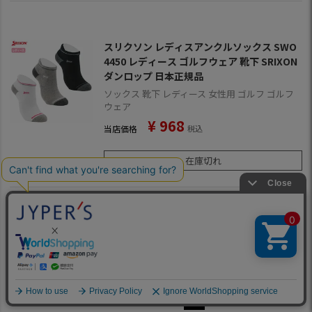
スリクソン レディスアンクルソックス SWO
4450 レディース ゴルフウェア 靴下 SRIXON
ダンロップ 日本正規品
ソックス 靴下 レディース 女性用 ゴルフ ゴルフ
ウェア
¥
968
当店価格
税込
在庫切れ
並び替え
新着順
価格が安い順
価格が高い順
優先度順
355
件中
1
-
60
件表示
1
2
…
6