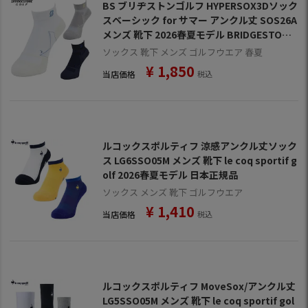
BS ブリヂストンゴルフ HYPERSOX3Dソック
スベーシック for サマー アンクル丈 SOS26A
メンズ 靴下 2026春夏モデル BRIDGESTONE
GOLF 日本正規品
ソックス 靴下 メンズ ゴルフウエア 春夏
¥
1,850
当店価格
税込
ルコックスポルティフ 涼感アンクル丈ソック
ス LG6SSO05M メンズ 靴下 le coq sportif g
olf 2026春夏モデル 日本正規品
ソックス メンズ 靴下 ゴルフウエア
¥
1,410
当店価格
税込
ルコックスポルティフ MoveSox/アンクル丈
LG5SSO05M メンズ 靴下 le coq sportif gol