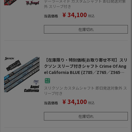
テーラーメイド カスタムシャフト 即日発送対象
外 スリーブ付き
¥
34,100
当店価格
税込
在庫切れ
【在庫限り・特別価格|お取り寄せ不可】スリ
クソン スリーブ付きシャフト Crime Of Ang
el California BLUE (Z785／Z765／Z565／Z
945／Z745／Z545／Z925／Z725／Z525／Z
F45)
スリクソン カスタムシャフト 即日発送対象外 ス
リーブ付き
¥
34,100
当店価格
税込
在庫切れ