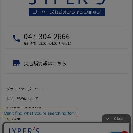
047-304-2666
local_phone
受付時間：12:00～14:00(月/火/木)
store
実店舗情報はこちら
プライバシーポリシー
返品・特約について
特定商取引法について
会社概要
よくあるご質問