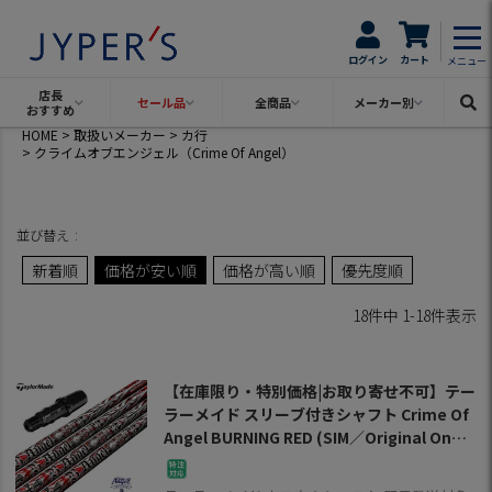
ログイン
カート
メニュー
店長
セール品
全商品
メーカー別
おすすめ
HOME
取扱いメーカー
カ行
クライムオブエンジェル（Crime Of Angel）
並び替え
新着順
価格が安い順
価格が高い順
優先度順
18
件中
1
-
18
件表示
【在庫限り・特別価格|お取り寄せ不可】テー
ラーメイド スリーブ付きシャフト Crime Of
Angel BURNING RED (SIM／Original One
／Gloire F2／M6～M1／RBZ／R15)