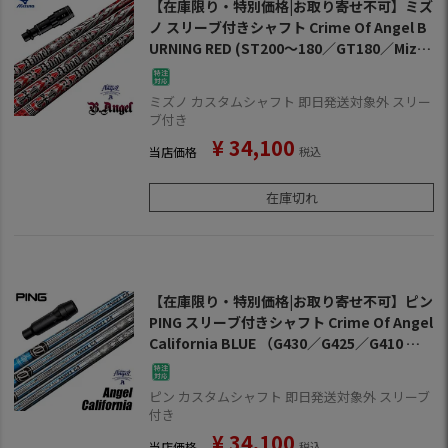
【在庫限り・特別価格|お取り寄せ不可】ミズ
ノ スリーブ付きシャフト Crime Of Angel B
URNING RED (ST200～180／GT180／Mizu
noPro／MP／JPX900／JPX850)
ミズノ カスタムシャフト 即日発送対象外 スリー
ブ付き
¥
34,100
当店価格
税込
在庫切れ
【在庫限り・特別価格|お取り寄せ不可】ピン
PING スリーブ付きシャフト Crime Of Angel
California BLUE （G430／G425／G410 ）
クライムオブエンジェル カリフォルニアブル
ー ゴルフ シャフト
ピン カスタムシャフト 即日発送対象外 スリーブ
付き
¥
34,100
当店価格
税込