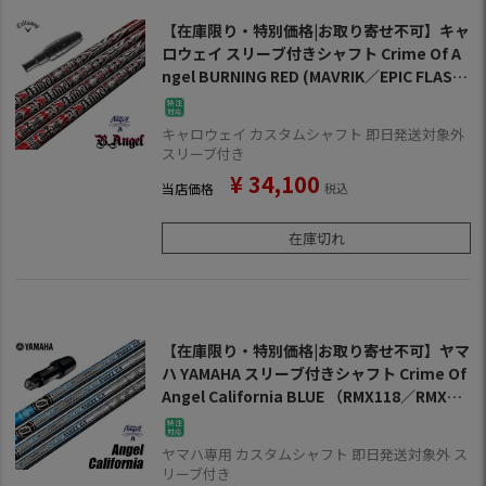
【在庫限り・特別価格|お取り寄せ不可】キャ
ロウェイ スリーブ付きシャフト Crime Of A
ngel BURNING RED (MAVRIK／EPIC FLASH
／ROGUE／GBB／BIG BERTHA／XR16／81
5／816)
キャロウェイ カスタムシャフト 即日発送対象外
スリーブ付き
¥
34,100
当店価格
税込
在庫切れ
【在庫限り・特別価格|お取り寄せ不可】ヤマ
ハ YAMAHA スリーブ付きシャフト Crime Of
Angel California BLUE （RMX118／RMX21
8／RMX116／RMX216 ） クライムオブエン
ジェル カリフォルニアブルー ゴルフ シャフ
ヤマハ専用 カスタムシャフト 即日発送対象外 ス
ト
リーブ付き