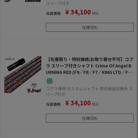
スリーブ付き
¥
34,100
当店価格
税込
在庫切れ
【在庫限り・特別価格|お取り寄せ不可】コブ
ラ スリーブ付きシャフト Crime Of Angel B
URNING RED (F9／F8／F7／KING LTD／F6
／FLY-Z／BIO CELL)
コブラ専用 カスタムシャフト 即日発送対象外 ス
リーブ付き
¥
34,100
当店価格
税込
在庫切れ