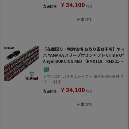
¥
34,100
当店価格
税込
在庫切れ
【在庫限り・特別価格|お取り寄せ不可】ヤマ
ハ YAMAHA スリーブ付きシャフト Crime Of
Angel BURNING RED （RMX118／RMX218
／RMX116／RMX216 ） クライムオブエンジ
ェル バーニングレッド ゴルフ シャフト
ヤマハ専用 カスタムシャフト 即日発送対象外 ス
リーブ付き
¥
34,100
当店価格
税込
在庫切れ