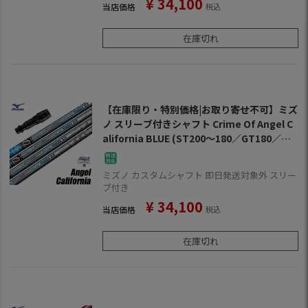
¥
34,100
当店価格
税込
在庫切れ
【在庫限り・特別価格|お取り寄せ不可】ミズ
ノ スリーブ付きシャフト Crime Of Angel C
alifornia BLUE (ST200～180／GT180／Miz
unoPro／MP／JPX900／JPX850)
ミズノ カスタムシャフト 即日発送対象外 スリー
ブ付き
¥
34,100
当店価格
税込
在庫切れ