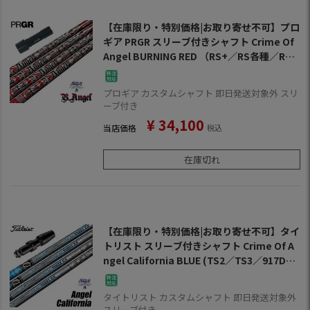
【在庫限り・特別価格|お取り寄せ不可】プロ
ギア PRGR スリーブ付きシャフト Crime Of
Angel BURNING RED （RS+／RS各種／RSF
各種 ） クライムオブエンジェル バーニング
レッド ゴルフ シャフト
プロギア カスタムシャフト 即日発送対象外 スリ
ーブ付き
¥
34,100
当店価格
税込
在庫切れ
【在庫限り・特別価格|お取り寄せ不可】タイ
トリスト スリーブ付きシャフト Crime Of A
ngel California BLUE (TS2／TS3／917D／
915D／913D／910D／917F／915F／913F／
910F)
タイトリスト カスタムシャフト 即日発送対象外
スリーブ付き