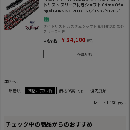
トリスト スリーブ付きシャフト Crime Of A
ngel BURNING RED (TS2／TS3／917D／91
5D／913D／910D／917F／915F／913F／91
0F)
タイトリスト カスタムシャフト 即日発送対象外
スリーブ付き
¥
34,100
当店価格
税込
在庫切れ
並び替え
新着順
価格が安い順
価格が高い順
優先度順
18
件中
1
-
18
件表示
チェック中の商品からのおすすめ