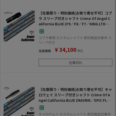
【在庫限り・特別価格|お取り寄せ不可】コブ
ラ スリーブ付きシャフト Crime Of Angel C
alifornia BLUE (F9／F8／F7／KING LTD／F
6／FLY-Z／BIO CELL)
コブラ専用 カスタムシャフト 即日発送対象外 ス
リーブ付き
¥
34,100
当店価格
税込
在庫切れ
【在庫限り・特別価格|お取り寄せ不可】キャ
ロウェイ スリーブ付きシャフト Crime Of A
ngel California BLUE (MAVRIK／EPIC FLAS
H／ROGUE／GBB／BIG BERTHA／XR16／8
15／816)
キャロウェイ カスタムシャフト 即日発送対象外