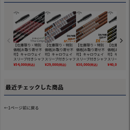
【在庫限り・特別
【在庫限り・特別
【在庫限り・特別
【在庫限り・
価格|お取り寄せ不
価格|お取り寄せ不
価格|お取り寄せ不
価格|お取り寄
可】キャロウェイ
可】キャロウェイ
可】キャロウェイ
可】キャロウ
スリーブ付きシャフ
スリーブ付きシャフ
スリーブ付きシャフ
スリーブ付き
ト Virus COMPO.
ト TourAD IZ (MAVR
ト TourAD DI(日本
ト N.S.PRO Re
¥
54,000
¥
29,000
¥
30,000
¥
40,000
(税込)
(税込)
(税込)
(税込)
(ウイルス コンポ)
IK／EPIC FLASH／R
仕様) (MAVRIK／EPI
ormula MB+ 
(MAVRIK／EPIC FLA
OGUE／GBB／BIG
C FLASH／ROGUE
IK／EPIC FLA
SH／ROGUE／GBB
BERTHA／XR16／8
／GBB／BIG BERT
OGUE／GBB／
／BIG BERTHA／XR
15／816)
HA／XR16／815／
BERTHA／XR
最近チェックした商品
16／815／816)
816)
15／816)
←1ページ前に戻る