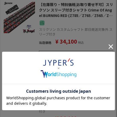
【在庫限り・特別価格|お取り寄せ不可】スリ
クソン スリーブ付きシャフト Crime Of Ang
el BURNING RED (Z785／Z765／Z565／Z94
5／Z745／Z545／Z925／Z725／Z525／ZF4
5)
スリクソン カスタムシャフト 即日発送対象外 ス
リーブ付き
¥
34,100
当店価格
税込
在庫切れ
【在庫限り・特別価格|お取り寄せ不可】ピン
PING スリーブ付きシャフト Crime Of Angel
BURNING RED （G430／G425／G410 ） ク
ライムオブエンジェル バーニングレッド ゴ
ルフ シャフト
ピン カスタムシャフト 即日発送対象外 スリーブ
付き