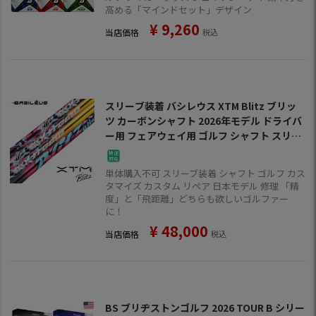
高める「マインドセット」デザイン
ダースセット
¥
9,260
当店価格
税込
スリーブ装着 バシレウス XTM Blitz ブリッ
ツ カーボンシャフト 2026年モデル ドライバ
ー用 フェアウェイ用 ゴルフ シャフト スリー
ブ付きシャフト【単品購入不可】
単体購入不可 スリーブ装着 シャフト ゴルフ カス
タマイズ カスタム リペア 日本モデル 修理 「精
度」と「飛距離」どちらも欲しいゴルファー
に！
¥
48,000
当店価格
税込
BS ブリヂストンゴルフ 2026 TOUR B シリー