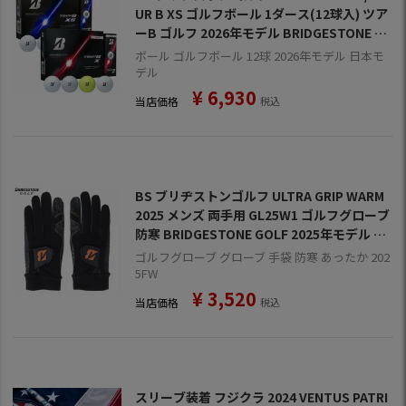
UR B XS ゴルフボール 1ダース(12球入) ツア
ーB ゴルフ 2026年モデル BRIDGESTONE G
OLF 日本正規品
ボール ゴルフボール 12球 2026年モデル 日本モ
デル
¥
6,930
当店価格
税込
BS ブリヂストンゴルフ ULTRA GRIP WARM
2025 メンズ 両手用 GL25W1 ゴルフグローブ
防寒 BRIDGESTONE GOLF 2025年モデル 日
本正規品
ゴルフグローブ グローブ 手袋 防寒 あったか 202
5FW
¥
3,520
当店価格
税込
スリーブ装着 フジクラ 2024 VENTUS PATRI