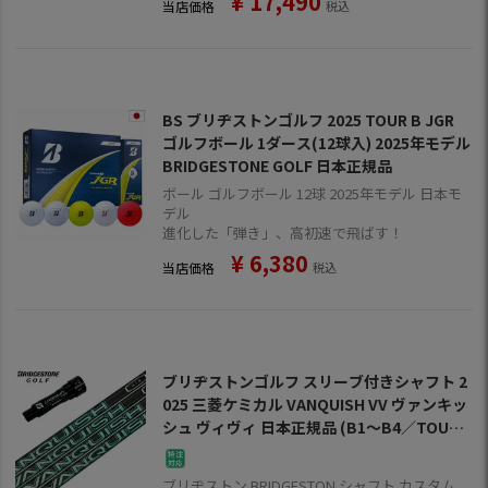
¥
17,490
当店価格
税込
BS ブリヂストンゴルフ 2025 TOUR B JGR
ゴルフボール 1ダース(12球入) 2025年モデル
BRIDGESTONE GOLF 日本正規品
ボール ゴルフボール 12球 2025年モデル 日本モ
デル
進化した「弾き」、高初速で飛ばす！
¥
6,380
当店価格
税込
ブリヂストンゴルフ スリーブ付きシャフト 2
025 三菱ケミカル VANQUISH VV ヴァンキッ
シュ ヴィヴィ 日本正規品 (B1～B4／TOUR
B／J815／J715)
ブリヂストン BRIDGESTON シャフト カスタム