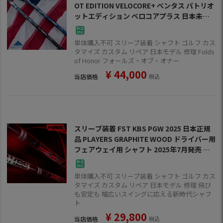
OT EDITION VELOCORE+ ベンタス パトリオ
ットエディション ベロコアプラス 日本未発
売 USA直輸入品 数量限定 ドライバー用 フェ
アウェイ用 シャフト スリーブ付きシャフト
単体購入不可 スリーブ装着 シャフト ゴルフ カス
【単品購入不可】
タマイズ カスタム リペア 日本モデル 修理 Folds
of Honor フォールズ・オブ・オナー
¥
44,000
当店価格
税込
スリーブ装着 FST KBS PGW 2025 日本正規
品 PLAYERS GRAPHITE WOOD ドライバー用
フェアウェイ用 シャフト 2025年7月発売 ス
リーブ付きシャフト【単品購入不可】
単体購入不可 スリーブ装着 シャフト ゴルフ カス
タマイズ カスタム リペア 日本モデル 修理 飛び
も安定も 幅広いスイングに応える新時代シャフ
ト
¥
29,800
当店価格
税込