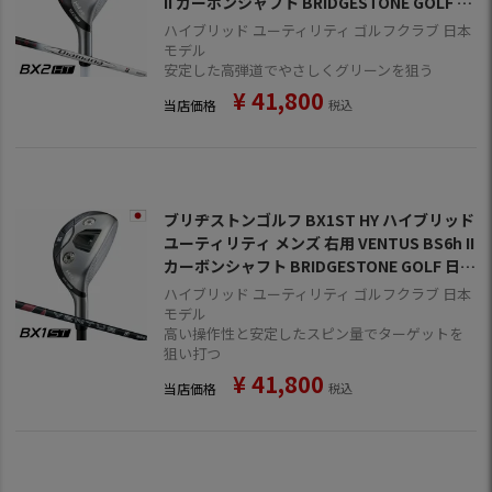
II カーボンシャフト BRIDGESTONE GOLF 日
本正規品 2025年モデル
ハイブリッド ユーティリティ ゴルフクラブ 日本
モデル
安定した高弾道でやさしくグリーンを狙う
¥
41,800
当店価格
税込
ブリヂストンゴルフ BX1ST HY ハイブリッド
ユーティリティ メンズ 右用 VENTUS BS6h II
カーボンシャフト BRIDGESTONE GOLF 日本
正規品 2025年モデル
ハイブリッド ユーティリティ ゴルフクラブ 日本
モデル
高い操作性と安定したスピン量でターゲットを
狙い打つ
¥
41,800
当店価格
税込