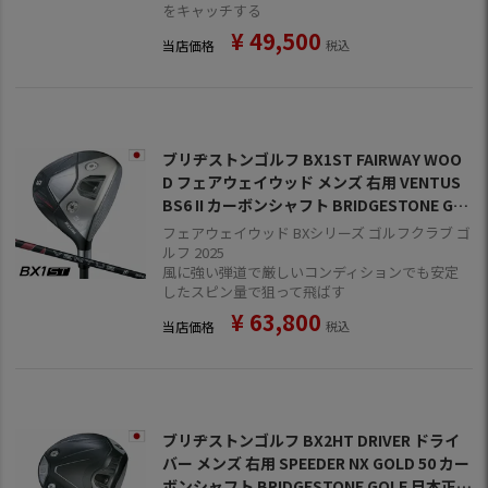
をキャッチする
¥
49,500
当店価格
税込
ブリヂストンゴルフ BX1ST FAIRWAY WOO
D フェアウェイウッド メンズ 右用 VENTUS
BS6 II カーボンシャフト BRIDGESTONE GO
LF 日本正規品 2025年モデル
フェアウェイウッド BXシリーズ ゴルフクラブ ゴ
ルフ 2025
風に強い弾道で厳しいコンディションでも安定
したスピン量で狙って飛ばす
¥
63,800
当店価格
税込
ブリヂストンゴルフ BX2HT DRIVER ドライ
バー メンズ 右用 SPEEDER NX GOLD 50 カー
ボンシャフト BRIDGESTONE GOLF 日本正規