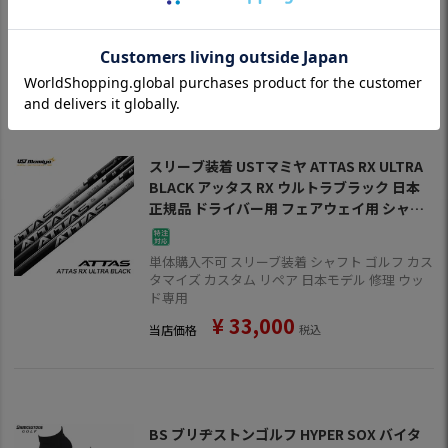
タマイズ カスタム リペア 並行輸入品 USモデル
修理
¥
46,200
当店価格
税込
スリーブ装着 USTマミヤ ATTAS RX ULTRA
BLACK アッタス RX ウルトラブラック 日本
正規品 ドライバー用 フェアウェイ用 シャフ
ト スリーブ付きシャフト【単品購入不可】
単体購入不可 スリーブ装着 シャフト ゴルフ カス
タマイズ カスタム リペア 日本モデル 修理 ウッ
ド専用
¥
33,000
当店価格
税込
BS ブリヂストンゴルフ HYPER SOX バイタ