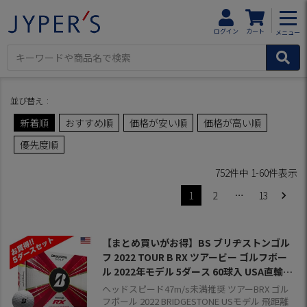
HOME
商品一覧
ログイン
カート
メニュー
並び替え
新着順
おすすめ順
価格が安い順
価格が高い順
優先度順
752
件中
1
-
60
件表示
1
2
…
13
【まとめ買いがお得】BS ブリヂストンゴル
フ 2022 TOUR B RX ツアービー ゴルフボー
ル 2022年モデル 5ダース 60球入 USA直輸入
品【飛距離重視】【打感しっかり目】
ヘッドスピード47m/s未満推奨 ツアーBRX ゴル
フボール 2022 BRIDGESTONE USモデル 飛距離