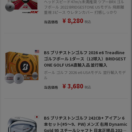
品【飛距離重視】【打感しっかり目】
ヘッドスピード47m/s未満推奨 ツアーBRX ゴル
フボール 2022 BRIDGESTONE USモデル 飛距離
重視 3ピース ウレタンカバー 打感しっかり
¥
8,280
当店価格
税込
BS ブリヂストンゴルフ 2026 e6 Treadline
ゴルフボール 1ダース（12球入）BRIDGEST
ONE GOLF USA直輸入品 並行輸入
ボール ゴルフ 2026 e6 USAモデル 並行輸入モデ
ル
¥
3,680
当店価格
税込
BS ブリヂストンゴルフ 242CB+ アイアン 6
本セット(#5～9、PW) メンズ 右用 Dynamic
Gold 95 スチールシャフト 日本正規品 2024