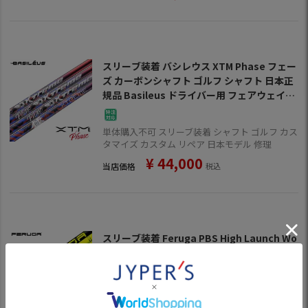
スリーブ装着 バシレウス XTM Phase フェー
ズ カーボンシャフト ゴルフ シャフト 日本正
規品 Basileus ドライバー用 フェアウェイ用
シャフト スリーブ付きシャフト【単品購入不
可】
単体購入不可 スリーブ装着 シャフト ゴルフ カス
タマイズ カスタム リペア 日本モデル 修理
¥
44,000
当店価格
税込
スリーブ装着 Feruga PBS High Launch Wo
od Shaft 2nd Genフェルガ ドライバー用 フ
ェアウェイ用 シャフト スリーブ付きシャフ
ト USA直輸入品【単品購入不可】
単体購入不可 スリーブ装着 シャフト ゴルフ カス