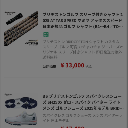
ブリヂストンゴルフ スリーブ付きシャフト 2
025 ATTAS SPEED マミヤ アッタススピード
日本正規品 ゴルフ シャフト (B1～B4／TOU
R B／J815／J715)
ブリヂストン BRIDGESTON シャフト カスタム
スリーブ ゴルフ 可変 カチャカチャ ジーパーズオ
リジナル スリーブ付きシャフト 即日発送対象外
送料無料
¥
33,000
当店価格
税込
BS ブリヂストンゴルフ スパイクレスシュー
ズ SH2505 ゼロ・スパイク バイター ライト
メンズ ゴルフシューズ 2025年モデル BRIDG
ESTONE GOLF 日本正規品
スパイクレス ゴルフシューズ メンズ バイターラ
イト 日本モデル