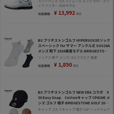
スパイクレス ゴルフシューズ メンズ ゼロ・スパ
イク バイター 日本モデル
¥
13,992
当店価格
税込
BS ブリヂストンゴルフ HYPERSOX3Dソック
スベーシック for サマー アンクル丈 SOS26A
メンズ 靴下 2026春夏モデル BRIDGESTONE
GOLF 日本正規品
ソックス 靴下 メンズ ゴルフウエア 春夏
¥
1,850
当店価格
税込
BS ブリヂストンゴルフ NEW ERA コラボ 9
30 Easy Snap Cottonキャップ CP61NE メ
ンズ ゴルフ 帽子 BRIDGESTONE GOLF 2026
春夏モデル 日本正規品
キャップ ゴルフキャップ 帽子 CAP ヘッドウェア