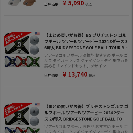
¥
5,990
当店価格
税込
【まとめ買いがお得】BS ブリヂストン ゴル
フボール ツアーB ツアービー 2024 3ダース 3
6球入 BRIDGESTONE GOLF BALL TOUR B X
XS RX RXS MindSet ウレタンカバー 3ピース
ツアーB ゴルフボール 高性能 おすすめ ボール ゴ
構造 USモデル 並行輸入 USA直輸入品 3ダー
ルフ タイガーウッズ ジェイソン・デイ 集中力を
高める「マインドセット」デザイン
スセット
¥
13,740
当店価格
税込
【まとめ買いがお得】ブリヂストンゴルフ ゴ
ルフボール ツアーB ツアービー 2024 2ダー
ス 24球入 BRIDGESTONE GOLF BALL TOUR
B X XS RX RXS MindSet ウレタンカバー 3ピ
ツアーB ゴルフボール 高性能 おすすめ ボール ゴ
ース構造 USモデル 並行輸入 USA直輸入品 2
ルフ タイガーウッズ ジェイソン・デイ 集中力を