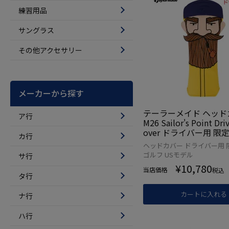
練習用品
サングラス
その他アクセサリー
メーカーから探す
テーラーメイド ヘッド
ア行
M26 Sailor's Point Dri
over ドライバー用 限
カ行
ゴルフ 2026年モデル 
ヘッドカバー ドライバー用 
品 並行輸入
ゴルフ USモデル
サ行
¥
10,780
当店価格
税込
タ行
カートに入れる
ナ行
ハ行