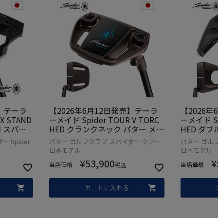
売】テーラ
【2026年6月12日発売】テーラ
【2026
X STAND
ーメイド Spider TOUR V TORC
ーメイド Sp
用 スパイ
HED クランクネック パター メン
HED ダ
26年モデル
ズ 右用 スパイダー TaylorMade
左用 レフテ
 Spider
パター ゴルフクラブ スパイダー ツアー
パター ゴル
ブ
2026年モデル 日本正規品 ゴルフ
Made 2
日本モデル
日本モデル
クラブ
ゴルフク
¥
53,900
¥
当店価格
当店価格
税込
カートに入れる