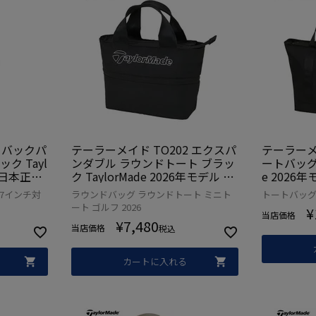
3 バックパ
テーラーメイド TO202 エクスパ
テーラーメ
ク Tayl
ンダブル ラウンドトート ブラッ
ートバッグ 
ル 日本正規
ク TaylorMade 2026年モデル 日
e 2026
本正規品
47インチ対
ラウンドバッグ ラウンドトート ミニト
トートバッグ
ート ゴルフ 2026
¥
当店価格
¥
7,480
当店価格
税込
カートに入れる