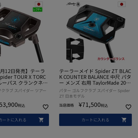
年6月12日発売】テーラ
テーラーメイド Spider ZT BLAC
ider TOUR X TORC
K COUNTER BALANCE 中尺 パタ
ゥルーパス クランクネッ
ー メンズ 右用 TaylorMade 2025
 メンズ 左用 レフティ
年モデル 日本正規品 ゴルフクラ
フクラブ スパイダー ツアー
パター ゴルフクラブ スパイダー Spider
aylorMade 2026年
ブ
ZT 日本モデル
本正規品 ゴルフクラブ
53,900
¥
71,500
当店価格
税込
税込
カートに入れる
カートに入れる