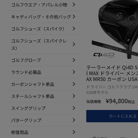
ゴルフウエア・アパレル小物
キャディバッグ・その他バッグ
ゴルフシューズ（スパイク）
ゴルフシューズ（スパイクレ
ス）
ゴルフグローブ
テーラーメイド Qi4D Sh
ラウンド必需品
l MAX ドライバー メンズ
AX MR50 カーボン U
カーボンシャフト単品
2026年モデル 並行輸入 T
ドライバー ゴルフクラブ 1W 
ade ゴルフクラブ
026年モデル
スチールシャフト単品
¥
94,800
当店価格
税込
スインググリップ
カートに入れる
パターグリップ
修理用品