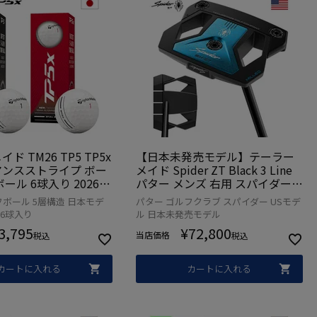
ド TM26 TP5 TP5x
【日本未発売モデル】テーラー
ンスストライプ ボー
メイド Spider ZT Black 3 Line
ール 6球入り 2026年
パター メンズ 右用 スパイダー T
ylorMade 日本正規品
aylorMade 2025年モデル USA直
フボール 5層構造 日本モデ
パター ゴルフクラブ スパイダー USモデ
輸入品 並行輸入品 ゴルフクラブ
 6球入り
ル 日本未発売モデル
3,795
¥
72,800
当店価格
税込
税込
カートに入れる
カートに入れる