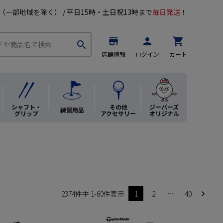
（一部地域を除く） / 平日15時・土日祝13時まで
毎日発送
！
store
person
shopping_cart
search
店舗情報
ログイン
カート
シャフト・
その他
ジーパーズ
練習用品
グリップ
アクセサリー
オリジナル
2374
件中
1
-
60
件表示
1
2
…
40