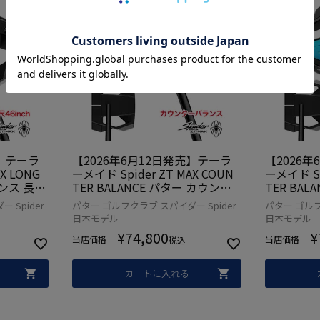
売】テーラ
【2026年6月12日発売】テーラ
【2026
X LONG
ーメイド Spider ZT MAX COUN
ーメイド Sp
ンス 長尺
TER BALANCE パター カウンタ
TER BA
aylorM
ーバランス 中尺 メンズ レフティ
ーバランス
 Spider
パター ゴルフクラブ スパイダー Spider
パター ゴルフ
本正規品 ゴ
左用 スパイダー TaylorMade 20
パイダー Ta
日本モデル
日本モデル
26年モデル 日本正規品 ゴルフク
デル 日本
¥
74,800
¥
ラブ
当店価格
当店価格
税込
カートに入れる