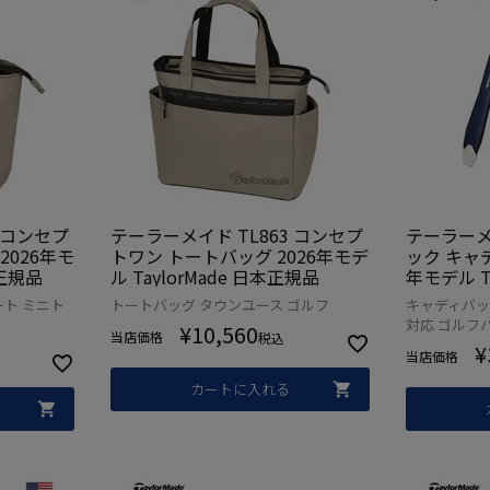
 コンセプ
テーラーメイド TL863 コンセプ
テーラーメ
2026年モ
トワン トートバッグ 2026年モデ
ック キャデ
本正規品
ル TaylorMade 日本正規品
年モデル T
品
ト ミニト
トートバッグ タウンユース ゴルフ
キャディバッ
対応 ゴルフ
¥
10,560
当店価格
税込
¥
当店価格
カートに入れる