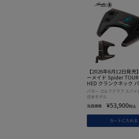
【2026年6月12日発
ーメイド Spider TOUR 
HED クランクネック 
ズ 右用 TaylorMade
パター ゴルフクラブ スパイ
2026年モデル 日本正
日本モデル
クラブ
¥
53,900
当店価格
税込
カートに入れる