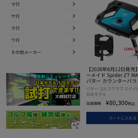
マ行
ヤ行
ラ行
ワ行
その他メーカー
【2026年6月12日発
ーメイド Spider ZT MA
パター カウンターバラ
メンズ 右用 スパイダー T
パター ゴルフクラブ スパイダー
ade 2026年モデル 日
日本モデル
ルフクラブ
¥
80,300
当店価格
税込
カートに入れる