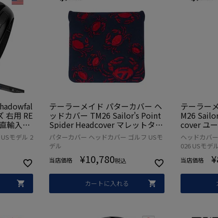
adowfal
テーラーメイド パターカバー ヘ
テーラーメ
 右用 RE
ッドカバー TM26 Sailor's Point
M26 Sailo
SA直輸入品
Spider Headcover マレットタイ
cover 
aylorM
プ 限定モデル ゴルフ 2026年モ
デル ゴルフ
USモデル 2
パターカバー ヘッドカバー ゴルフ USモ
ヘッドカバー
デル USA直輸入品 並行輸入
直輸入品 
デル
026 USモデ
¥
10,780
¥
当店価格
当店価格
税込
カートに入れる