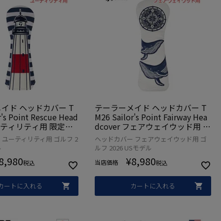
イド ヘッドカバー T
テーラーメイド ヘッドカバー T
r's Point Rescue Head
M26 Sailor's Point Fairway Hea
ユーティリティ用 限定モ
dcover フェアウェイウッド用 限
 2026年モデル USA
定モデル ゴルフ 2026年モデル U
 ユーティリティ用 ゴルフ 2
ヘッドカバー フェアウェイウッド用 ゴ
並行輸入
SA直輸入品 並行輸入
ル
ルフ 2026 USモデル
8,980
¥
8,980
当店価格
税込
税込
カートに入れる
カートに入れる