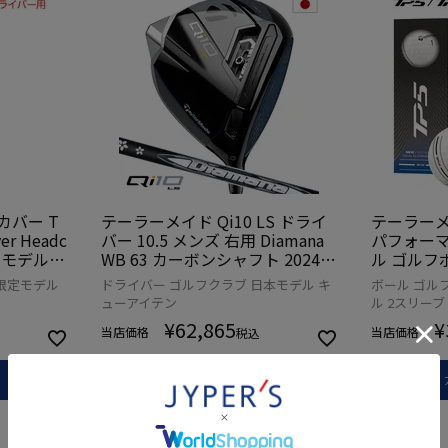
カバー T
テーラーメイド Qi10 LS ドライ
テーラーメイ
ver Headc
バー 10.5 メンズ 右用 Diamana
パフォーマ
定モデル
WB 63 カーボンシャフト 2024年
ル ゴルフボ
USA直輸入
モデル ゴルフクラブ 日本正規品
モデル Ta
限定モデル
ドライバー ゴルフクラブ 日本モデル キ
ボール ゴル
ューアイテン
ル 2スリーブ
¥
62,865
¥
当店価格
当店価格
税込
カートに入れる