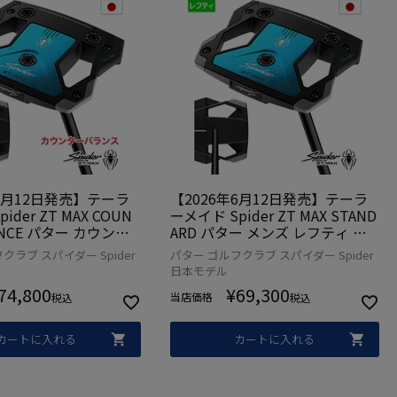
年6月12日発売】テーラ
【2026年6月12日発売】テーラ
ider ZT MAX COUN
ーメイド Spider ZT MAX STAND
LANCE パター カウンタ
ARD パター メンズ レフティ 左
 中尺 メンズ 右用 ス
用 スパイダー TaylorMade 2026
クラブ スパイダー Spider
パター ゴルフクラブ スパイダー Spider
ylorMade 2026年モ
年モデル 日本正規品 ゴルフクラ
日本モデル
正規品 ゴルフクラブ
ブ
74,800
¥
69,300
当店価格
税込
税込
カートに入れる
カートに入れる