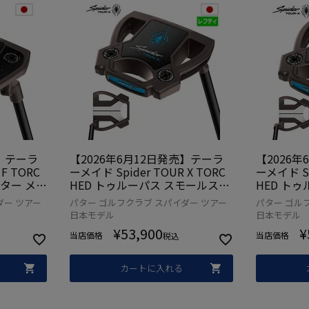
売】テーラ
【2026年6月12日発売】テーラ
【2026
F TORC
ーメイド Spider TOUR X TORC
ーメイド Sp
パター メン
HED トゥルーパス スモールスラ
HED ト
 スパイダー
ント パター メンズ 左用 レフテ
ク パター
ダー ツアー
パター ゴルフクラブ スパイダー ツアー
パター ゴル
規品 ゴルフ
ィー スパイダー TaylorMade 20
スパイダー T
日本モデル
日本モデル
26年モデル 日本正規品 ゴルフク
モデル 日
¥
53,900
¥
ラブ
当店価格
当店価格
税込
カートに入れる