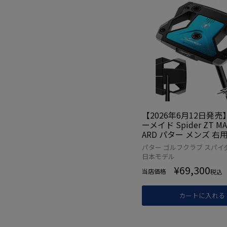
【2026年6月12日発
ーメイド Spider ZT MA
ARD パター メンズ 右
ダー TaylorMade 20
パター ゴルフクラブ スパイダー
日本正規品 ゴルフクラ
日本モデル
¥
69,300
当店価格
税込
カートに入れる