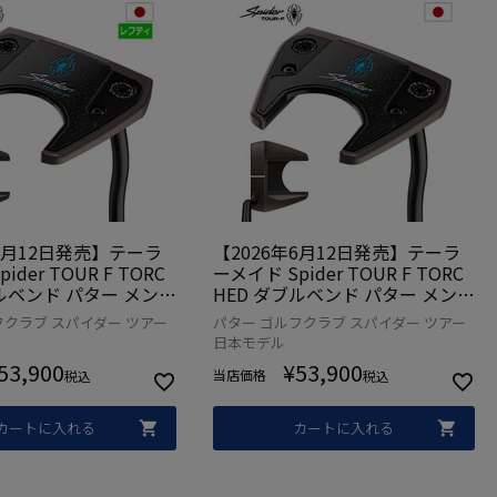
年6月12日発売】テーラ
【2026年6月12日発売】テーラ
ider TOUR F TORC
ーメイド Spider TOUR F TORC
ブルベンド パター メンズ
HED ダブルベンド パター メンズ
ィ スパイダー Taylor
右用 スパイダー TaylorMade 20
フクラブ スパイダー ツアー
パター ゴルフクラブ スパイダー ツアー
026年モデル 日本正規品
26年モデル 日本正規品 ゴルフク
日本モデル
ラブ
ラブ
53,900
¥
53,900
当店価格
税込
税込
カートに入れる
カートに入れる