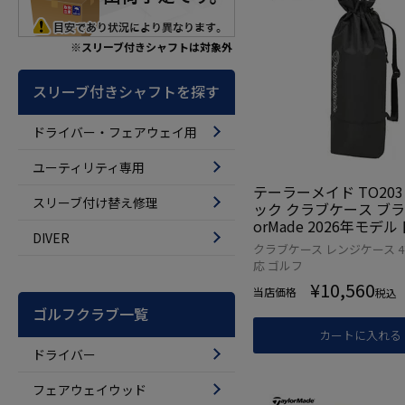
※スリーブ付きシャフトは対象外
スリーブ付きシャフトを探す
ドライバー・フェアウェイ用
ユーティリティ専用
テーラーメイド TO20
スリーブ付け替え修理
ック クラブケース ブラッ
orMade 2026年モデ
DIVER
品
クラブケース レンジケース 
応 ゴルフ
¥
10,560
当店価格
税込
ゴルフクラブ一覧
カートに入れる
ドライバー
フェアウェイウッド