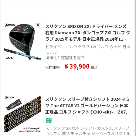
スリクソン SRIXON ZXi ドライバー メンズ
右用 Diamana ZXi ダンロップ ZXI ゴルフ ク
ラブ 2025年モデル 日本正規品 2024年11月9
日発売
ドライバー ゴルフクラブ 1W ゴルフ ウッド 日本
モデル
操作性と寛容性を両立
¥
39,900
当店価格
税込
スリクソン スリーブ付きシャフト 2024 マミ
ヤ The ATTAS V2 ゴールドバージョン 日本
正規品 ゴルフ シャフト (XXIO-eks-／ZX7,5
／Z785／Z765／Z565／Z945／Z745／Z54
5)
スリクソン SRIXON シャフト カスタム スリーブ
ゴルフ 可変 カチャカチャ ジーパーズオリジナル