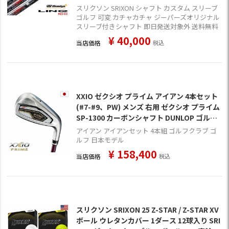
スリクソン SRIXON シャフト カスタム スリーブ
ゴルフ 可変 カチャカチャ ジーパーズオリジナル
スリーブ付きシャフト 即日発送対象外 送料無料
¥
40,000
当店価格
税込
XXIO ゼクシオ プライム アイアン 4本セット
(#7-#9、PW) メンズ 右用 ゼクシオ プライム
SP-1300 カーボンシャフト DUNLOP ゴルフ
クラブ 2025年モデル 日本正規品
アイアン アイアンセット 4本組 ゴルフクラブ ゴ
ルフ 日本モデル
¥
158,400
当店価格
税込
スリクソン SRIXON 25 Z-STAR / Z-STAR XV
ボール ウレタンカバー 1ダース 12球入り SRI