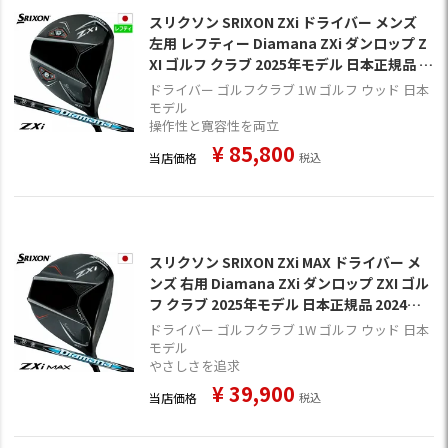
スリクソン SRIXON ZXi ドライバー メンズ
左用 レフティー Diamana ZXi ダンロップ Z
XI ゴルフ クラブ 2025年モデル 日本正規品 2
024年11月9日発売
ドライバー ゴルフクラブ 1W ゴルフ ウッド 日本
モデル
操作性と寛容性を両立
¥
85,800
当店価格
税込
スリクソン SRIXON ZXi MAX ドライバー メ
ンズ 右用 Diamana ZXi ダンロップ ZXI ゴル
フ クラブ 2025年モデル 日本正規品 2024年1
1月9日発売
ドライバー ゴルフクラブ 1W ゴルフ ウッド 日本
モデル
やさしさを追求
¥
39,900
当店価格
税込