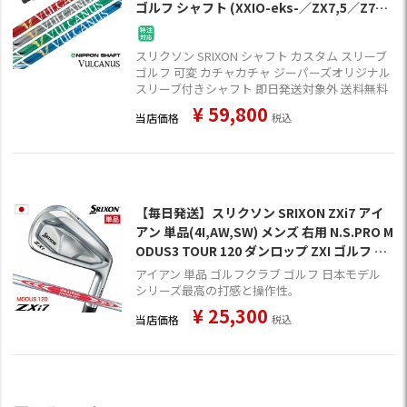
ゴルフ シャフト (XXIO-eks-／ZX7,5／Z785
／Z765／Z565／Z945／Z745／Z545)
スリクソン SRIXON シャフト カスタム スリーブ
ゴルフ 可変 カチャカチャ ジーパーズオリジナル
スリーブ付きシャフト 即日発送対象外 送料無料
¥
59,800
当店価格
税込
【毎日発送】スリクソン SRIXON ZXi7 アイ
アン 単品(4I,AW,SW) メンズ 右用 N.S.PRO M
ODUS3 TOUR 120 ダンロップ ZXI ゴルフ ク
ラブ 2025年モデル 日本正規品 2024年11月9
アイアン 単品 ゴルフクラブ ゴルフ 日本モデル
日発売
シリーズ最高の打感と操作性。
¥
25,300
当店価格
税込