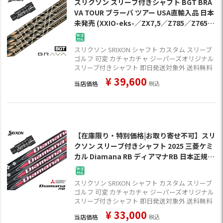
スリクソン スリーブ付きシャフト BGT BRA
VA TOUR ブラーバ ツアー USA直輸入品 日本
未発売 (XXIO-eks-／ZX7,5／Z785／Z765／
Z565／Z945／Z745／Z545)
スリクソン SRIXON シャフト カスタム スリーブ
ゴルフ 可変 カチャカチャ ジーパーズオリジナル
スリーブ付きシャフト 即日発送対象外 送料無料
¥
39,600
当店価格
税込
【在庫限り・特別価格|お取り寄せ不可】スリ
クソン スリーブ付きシャフト 2025 三菱ケミ
カル Diamana RB ディアマナRB 日本正規品
(XXIO-eks-／ZX7,5／Z785／Z765／Z565／
Z945／Z745／Z545)
スリクソン SRIXON シャフト カスタム スリーブ
ゴルフ 可変 カチャカチャ ジーパーズオリジナル
スリーブ付きシャフト 即日発送対象外 送料無料
¥
33,000
当店価格
税込