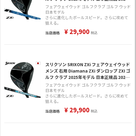
年11月9日発売
フェアウェイウッド ゴルフクラブ ゴルフ ウッド
日本モデル
さらに進化したボールスピード。さらに攻めて
狙える。
¥
29,900
当店価格
税込
スリクソン SRIXON ZXi フェアウェイウッド
メンズ 右用 Diamana ZXi ダンロップ ZXI ゴ
ルフ クラブ 2025年モデル 日本正規品 2024
年11月9日発売
フェアウェイウッド ゴルフクラブ ゴルフ ウッド
日本モデル
さらに進化したボールスピード。さらに攻めて
狙える。
¥
29,900
当店価格
税込