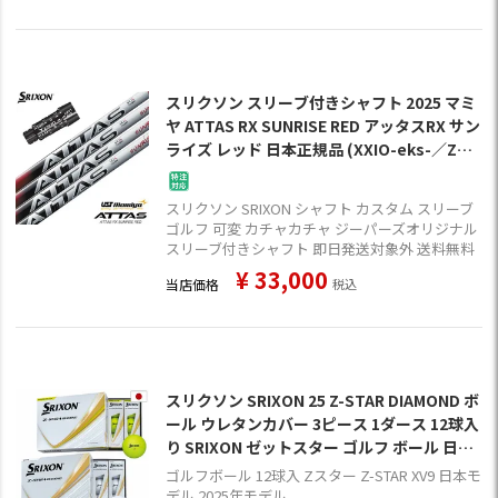
スリクソン スリーブ付きシャフト 2025 マミ
ヤ ATTAS RX SUNRISE RED アッタスRX サン
ライズ レッド 日本正規品 (XXIO-eks-／ZX7,
5／Z785／Z765／Z565／Z945／Z745／Z54
5)
スリクソン SRIXON シャフト カスタム スリーブ
ゴルフ 可変 カチャカチャ ジーパーズオリジナル
スリーブ付きシャフト 即日発送対象外 送料無料
¥
33,000
当店価格
税込
スリクソン SRIXON 25 Z-STAR DIAMOND ボ
ール ウレタンカバー 3ピース 1ダース 12球入
り SRIXON ゼットスター ゴルフ ボール 日本
正規品 2025年モデル
ゴルフボール 12球入 Zスター Z-STAR XV9 日本モ
デル 2025年モデル