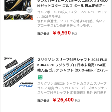
タンカバー 3ピース 1ダース 12球入り SRIXO
N ゼットスター ゴルフ ボール 日本正規品 20
25年モデル
ゴルフボール 12球入 Zスター Z-STAR9 日本モデ
ル 2025年モデル
優れた直進性、ソフトで心地よい打感、高いア
プローチスピン性能を併せ持つモデル
¥
6,930
当店価格
税込
スリクソン スリーブ付きシャフト 2024 FUJI
KURA PRO フジクラプロ 日本未発売 USA直
輸入品 ゴルフ シャフト (XXIO-eks-／ZX7,5
／Z785／Z765／Z565)
スリクソン SRIXON シャフト カスタム スリーブ
ゴルフ 可変 カチャカチャ ジーパーズオリジナル
スリーブ付きシャフト 即日発送対象外 送料無料
¥
26,400
当店価格
税込