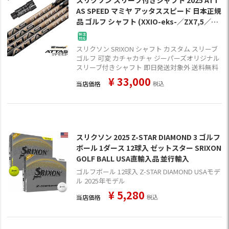
スリクソン スリーブ付きシャフト 2025 ATT
AS SPEED マミヤ アッタススピード 日本正規
品 ゴルフ シャフト (XXIO-eks-／ZX7,5／Z7
85／Z765／Z565)
スリクソン SRIXON シャフト カスタム スリーブ
ゴルフ 可変 カチャカチャ ジーパーズオリジナル
スリーブ付きシャフト 即日発送対象外 送料無料
¥
33,000
当店価格
税込
スリクソン 2025 Z-STAR DIAMOND 3 ゴルフ
ボール 1ダース 12球入 ゼットスター SRIXON
GOLF BALL USA直輸入品 並行輸入
ゴルフボール 12球入 Z-STAR DIAMOND USAモデ
ル 2025年モデル
¥
5,280
当店価格
税込