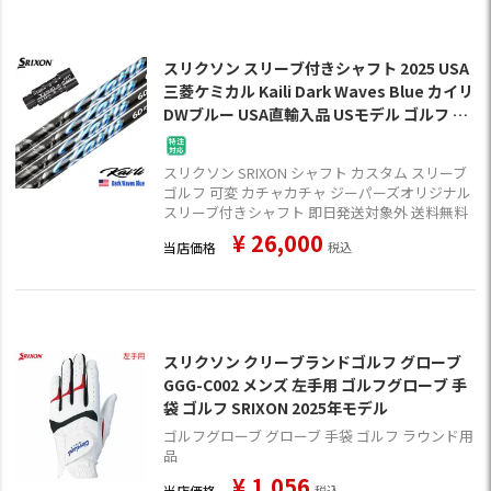
スリクソン スリーブ付きシャフト 2025 USA
三菱ケミカル Kaili Dark Waves Blue カイリ
DWブルー USA直輸入品 USモデル ゴルフ シ
ャフト (XXIO-eks-／ZX7,5／Z785／Z765／
Z565)
スリクソン SRIXON シャフト カスタム スリーブ
ゴルフ 可変 カチャカチャ ジーパーズオリジナル
スリーブ付きシャフト 即日発送対象外 送料無料
¥
26,000
当店価格
税込
スリクソン クリーブランドゴルフ グローブ
GGG-C002 メンズ 左手用 ゴルフグローブ 手
袋 ゴルフ SRIXON 2025年モデル
ゴルフグローブ グローブ 手袋 ゴルフ ラウンド用
品
¥
1,056
当店価格
税込