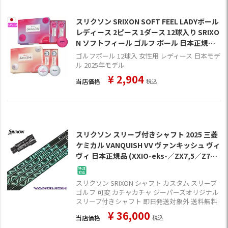
スリクソン SRIXON SOFT FEEL LADYボール
レディース 2ピース 1ダース 12球入り SRIXO
N ソフトフィール ゴルフ ボール 日本正規品
2025年モデル
ゴルフボール 12球入 女性用 レディース 日本モデ
ル 2025年モデル
¥
2,904
当店価格
税込
スリクソン スリーブ付きシャフト 2025 三菱
ケミカル VANQUISH VV ヴァンキッシュ ヴィ
ヴィ 日本正規品 (XXIO-eks-／ZX7,5／Z785
／Z765／Z565)
スリクソン SRIXON シャフト カスタム スリーブ
ゴルフ 可変 カチャカチャ ジーパーズオリジナル
スリーブ付きシャフト 即日発送対象外 送料無料
¥
36,000
当店価格
税込