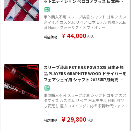
ットエディション ベロコアプラス 日本未発
売 USA直輸入品 数量限定 ドライバー用 フェ
アウェイ用 シャフト スリーブ付きシャフト
単体購入不可 スリーブ装着 シャフト ゴルフ カス
【単品購入不可】
タマイズ カスタム リペア 日本モデル 修理 Folds
of Honor フォールズ・オブ・オナー
¥
44,000
当店価格
税込
スリーブ装着 FST KBS PGW 2025 日本正規
品 PLAYERS GRAPHITE WOOD ドライバー用
フェアウェイ用 シャフト 2025年7月発売 ス
リーブ付きシャフト【単品購入不可】
単体購入不可 スリーブ装着 シャフト ゴルフ カス
タマイズ カスタム リペア 日本モデル 修理 飛び
も安定も 幅広いスイングに応える新時代シャフ
ト
¥
29,800
当店価格
税込