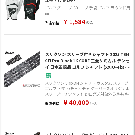
年モデル 正規品
ゴルフグローブ グローブ 手袋 ゴルフ ラウンド用
品
¥
1,584
当店価格
税込
スリクソン スリーブ付きシャフト 2025 TEN
SEI Pro Black 1K CORE 三菱ケミカル テンセ
イ 日本正規品 ゴルフ シャフト (XXIO-eks-／
ZX7,5／Z785／Z765／Z565)
スリクソン SRIXON シャフト カスタム スリーブ
ゴルフ 可変 カチャカチャ ジーパーズオリジナル
スリーブ付きシャフト 即日発送対象外 送料無料
¥
40,000
当店価格
税込