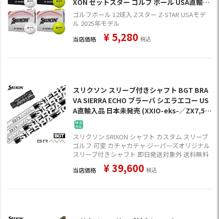
XON ゼットスター ゴルフ ボール USA直輸入
品 2025年モデル 並行輸入
ゴルフボール 12球入 Zスター Z-STAR USAモデ
ル 2025年モデル
¥
5,280
当店価格
税込
スリクソン スリーブ付きシャフト BGT BRA
VA SIERRA ECHO ブラーバ シエラエコー US
A直輸入品 日本未発売 (XXIO-eks-／ZX7,5／
Z785／Z765／Z565／Z945／Z745／Z545)
スリクソン SRIXON シャフト カスタム スリーブ
ゴルフ 可変 カチャカチャ ジーパーズオリジナル
スリーブ付きシャフト 即日発送対象外 送料無料
¥
39,600
当店価格
税込