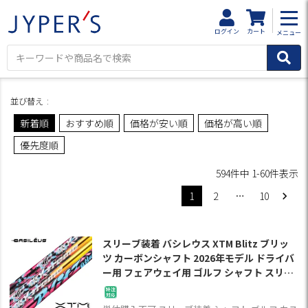
HOME
商品一覧
ログイン
カート
メニュー
並び替え
新着順
おすすめ順
価格が安い順
価格が高い順
優先度順
594
件中
1
-
60
件表示
1
2
…
10
スリーブ装着 バシレウス XTM Blitz ブリッ
ツ カーボンシャフト 2026年モデル ドライバ
ー用 フェアウェイ用 ゴルフ シャフト スリー
ブ付きシャフト【単品購入不可】