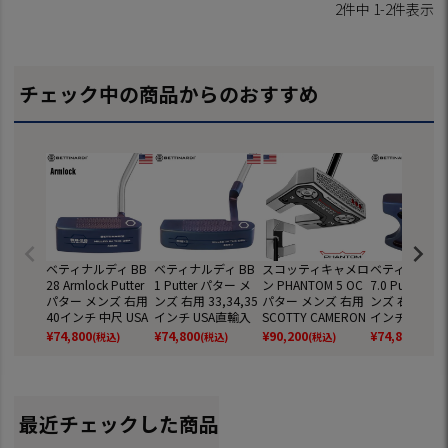
2
件中
1
-
2
件表示
チェック中の商品からのおすすめ
ベティナルディ BB
ベティナルディ BB
スコッティキャメロ
ベティナルディ
28 Armlock Putter
1 Putter パター メ
ン PHANTOM 5 OC
7.0 Putter 
パター メンズ 右用
ンズ 右用 33,34,35
パター メンズ 右用
ンズ 右用 33,3
40インチ 中尺 USA
インチ USA直輸入
SCOTTY CAMERON
インチ USA直
直輸入品 BETTINAR
品 BETTINARDI GO
2026年モデル USA
品 BETTINARD
¥
74,800
¥
74,800
¥
90,200
¥
74,800
(税込)
(税込)
(税込)
(税込)
DI GOLF 並行輸入 2
LF 並行輸入 2026年
直輸入品 並行輸入
LF 並行輸入 2
026年モデル ゴル
モデル ゴルフクラ
ゴルフクラブ
モデル ゴルフ
フクラブ
ブ
ブ
最近チェックした商品