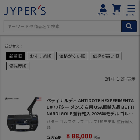
HOME
HEXPERIMENTAL商品一覧
ログイン
カート
メニュー
並び替え
新着順
おすすめ順
価格が安い順
価格が高い順
優先度順
2
件中
1
-
2
件表示
ベティナルディ ANTIDOTE HEXPERIMENTA
L #7 パター メンズ 右用 USA直輸入品 BETTI
NARDI GOLF 並行輸入 2026年モデル ゴルフ
クラブ
パター ゴルフクラブ ゴルフ USモデル 並行輸入
品
¥
88,000
当店価格
税込