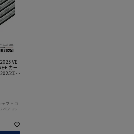
25 VE
ORE+ カー
2025年モ
SA直輸入
アウェイ用
シャフト
シャフト ゴ
リペア US