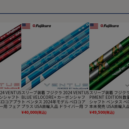
4 VENTUS
スリーブ装着 フジクラ 2024 VENTUS
スリーブ装着 フジクラ 2
ーボンシャフト
BLUE VELOCORE+ カーボンシャフ
PIMENT EDITION
 ベロコアプラ
ト ベンタス 2024年モデル ベロコア
シャフト ベンタス ベ
バー用 フェア
プラス USA直輸入品 ドライバー用 フ
本未発売 USA直輸入
ーブ付きシャ
ェアウェイ用 シャフト スリーブ付き
フェアウェイ用 シャ
¥
40,000
¥
49,500
(税込)
(税込)
シャフト【単品購入不可】
きシャフト【単品購