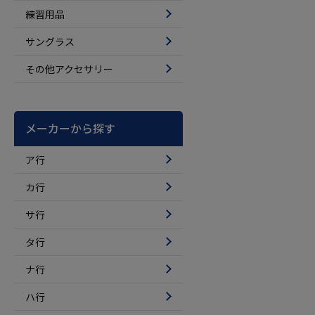
練習用品
サングラス
その他アクセサリー
メーカーから探す
ア行
カ行
サ行
タ行
ナ行
ハ行