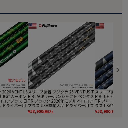
026 VENTUS
スリーブ装着 フジクラ 26 VENTUS T
スリーブ装着 フジクラ
 数量限定 カーボン
R BLACK カーボンシャフト ベンタス
R BLUE カーボ
ロコアプラス 日
TR ブラック 2026年モデル ベロコア
TR ブルー 202
品 ドライバー用
プラス USA直輸入品 ドライバー用 フ
ラス USA直輸入品
フト スリーブ付
ェアウェイ用 シャフト スリーブ付き
アウェイ用 シャフ
¥
53,900
¥
53,900
(税込)
(税込)
入不可】
シャフト【単品購入不可】
ャフト【単品購入