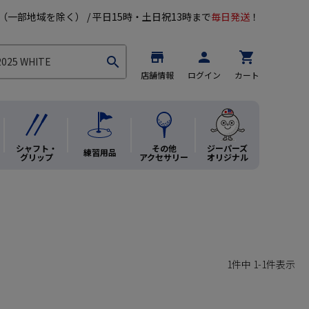
（一部地域を除く） / 平日15時・土日祝13時まで
毎日発送
！
store
person
shopping_cart
search
店舗情報
ログイン
カート
シャフト・
その他
ジーパーズ
練習用品
グリップ
アクセサリー
オリジナル
1
件中
1
-
1
件表示