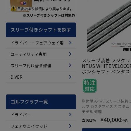
※スリーブ付きシャフトは対象外
スリーブ付きシャフトを探す
ドライバー・フェアウェイ用
ユーティリティ専用
スリーブ装着 フジクラ 20
NTUS WHITE VELOC
スリーブ付け替え修理
ボンシャフト ベンタス 
デル ベロコアプラス U
DIVER
品 ドライバー用 フェ
シャフト スリーブ付き
【単品購入不可】
ゴルフクラブ一覧
単体購入不可 スリーブ装着 
ルフ カスタマイズ カスタム 
モデル 修理
ドライバー
¥
40,000
当店価格
税込
フェアウェイウッド