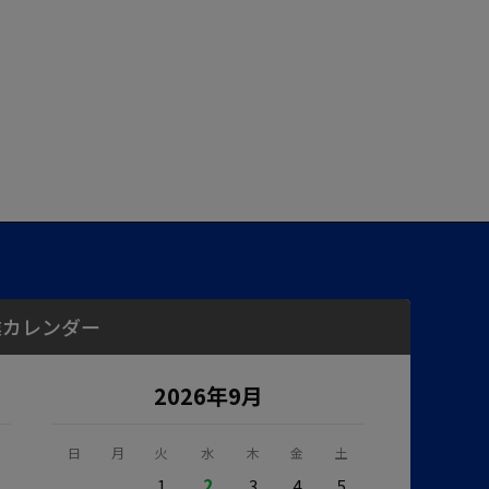
業カレンダー
2026年9月
日
月
火
水
木
金
土
1
2
3
4
5