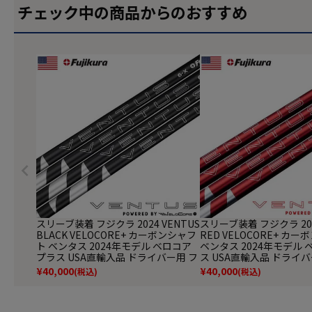
チェック中の商品からのおすすめ
スリーブ装着 フジクラ 2024 VENTUS
スリーブ装着 フジクラ 202
BLACK VELOCORE+ カーボンシャフ
RED VELOCORE+ カ
ト ベンタス 2024年モデル ベロコア
ベンタス 2024年モデル
プラス USA直輸入品 ドライバー用 フ
ス USA直輸入品 ドライ
ェアウェイ用 シャフト スリーブ付き
ウェイ用 シャフト スリ
¥
40,000
¥
40,000
(税込)
(税込)
シャフト【単品購入不可】
フト【単品購入不可】