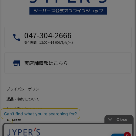
047-304-2666
local_phone
受付時間：12:00～14:00(月/火/木)
store
実店舗情報はこちら
プライバシーポリシー
返品・特約について
特定商取引法について
会社概要
よくあるご質問