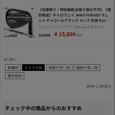
【在庫限り・特別価格|お取り寄せ不可】【毎
日発送】キャロウェイ JAWS FORGED ウェ
ッジ チャコールブラック メンズ 右用 Dyna
mic Goldバーガンディ スチールシャフト 日
ウェッジ ゴルフクラブ Callaway 日本モデル
本正規品 2023年モデル
¥
15,800
当店価格
税込
並び替え
新着順
おすすめ順
価格が安い順
価格が高い順
優先度順
4
件中
1
-
4
件表示
チェック中の商品からのおすすめ