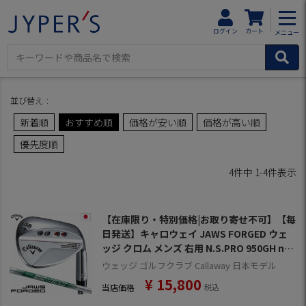
HOME
JAWS FORGED 0068696商品一覧
ログイン
カート
メニュー
並び替え
新着順
おすすめ順
価格が安い順
価格が高い順
優先度順
4
件中
1
-
4
件表示
【在庫限り・特別価格|お取り寄せ不可】【毎
日発送】キャロウェイ JAWS FORGED ウェ
ッジ クロム メンズ 右用 N.S.PRO 950GH ne
o スチールシャフト 日本正規品 2023年モデ
ウェッジ ゴルフクラブ Callaway 日本モデル
ル
¥
15,800
当店価格
税込