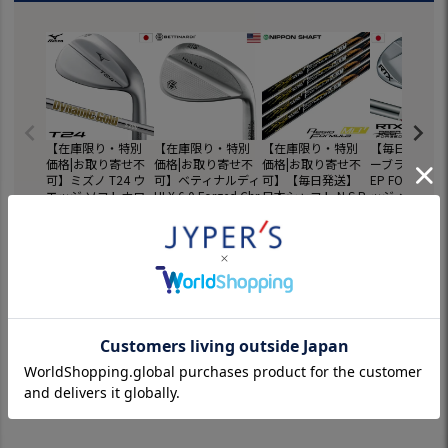
【在庫限り・特別
【在庫限り・特別
【在庫限り・特別
【毎日発送】
価格|お取り寄せ不
価格|お取り寄せ不
価格|お取り寄せ不
ーブランド RTX
可】ミズノ T24 ウ
可】ベティナルディ
可】【毎日発送】
EP FORGED 
エッジ ソフトホワ
HLX 6.0 Forged Chr
日本シャフト N.S.P
ッジ メンズ 右
イトサテン仕上げ
ome WEDGE ウェ
RO Regio Formula
BS TOUR LIT
¥
21,780
¥
27,500
¥
36,300
¥
18,480
(税込)
(税込)
(税込)
(税込)
メンズ 右用 Dynam
ッジ メンズ 右用 Dy
MB＋ (レジオフォ
ールシャフト 
ic Gold HT スチー
namic Gold スチー
ーミュラ) ウッド用
正規品 2023
ルシャフト 2023年
ルシャフト USA直
カーボンシャフト
ル
モデル 5KJSB2279
輸入品 BETTINARDI
単品 日本正規品
0 日本正規品
並行輸入品 ゴルフ
【ドライバー用】
最近チェックした商品
クラブ
【フェアウェイウ
ッド用】【シャフ
ト単品】【2021年1
月発売】