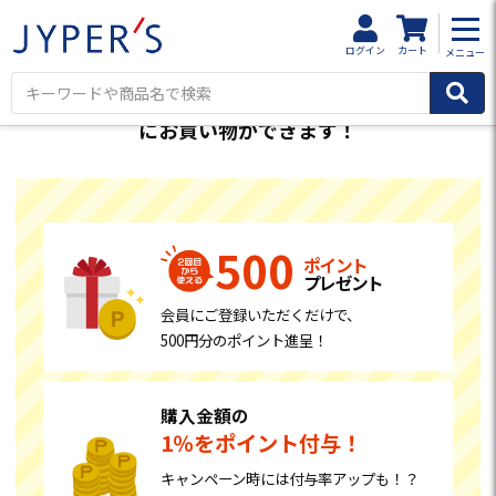
HOME
会員登録
ログイン
カート
メニュー
お得
便利
会員登録で、
に
にお買い物ができます！
500
ポイント
プレゼント
会員にご登録いただくだけで、
500円分のポイント進呈！
購入金額の
1％をポイント付与！
キャンペーン時には付与率アップも！？