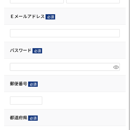
Ｅメールアドレス
(必
須)
パスワード
(必
須)
郵便番号
(必
須)
都道府県
(必