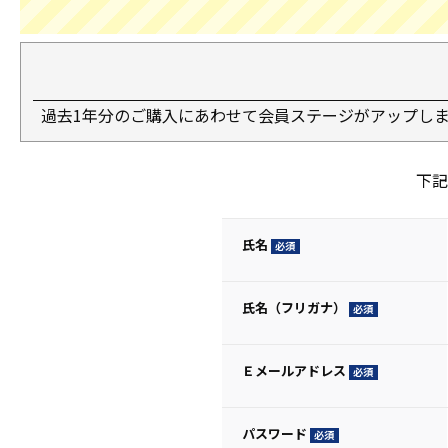
過去1年分のご購入にあわせて会員ステージがアップし
下記
氏名
(必
須)
氏名（フリガナ）
(必
須)
Ｅメールアドレス
(必
須)
パスワード