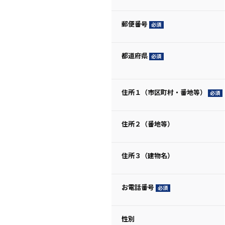
(必
須)
郵便番号
(必
須)
都道府県
(必
須)
住所１（市区町村・番地等）
(必
須)
住所２（番地等）
住所３（建物名）
お電話番号
(必
須)
性別