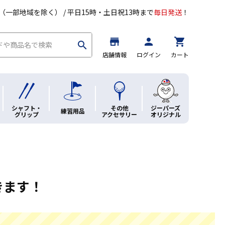
（一部地域を除く） / 平日15時・土日祝13時まで
毎日発送
！
store
person
shopping_cart
search
店舗情報
ログイン
カート
シャフト・
その他
ジーパーズ
練習用品
グリップ
アクセサリー
オリジナル
きます！