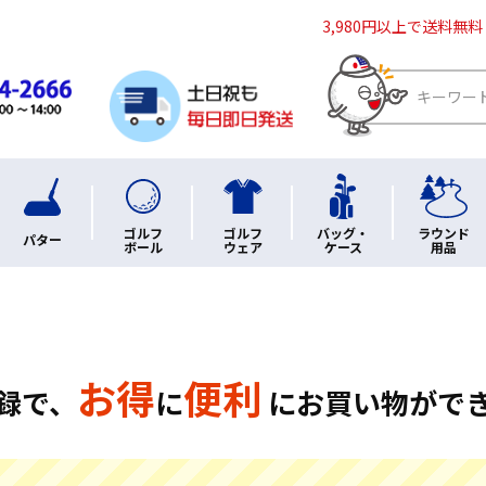
3,980円以上で送料無料
ゴルフ
ゴルフ
バッグ・
ラウンド
パター
ボール
ウェア
ケース
用品
お得
便利
録で、
に
にお買い物がで