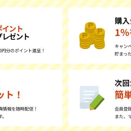
購入
ポイント
1
プレゼント
キャン
00円分のポイント進呈！
貯まっ
次回
ット！
簡
典情報を随時配信！
会員登
す。
また、