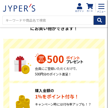
HOME
会員登録
ログイン
カート
メニュー
お得
便利
会員登録で、
に
にお買い物ができます！
500
ポイント
プレゼント
会員にご登録いただくだけで、
500円分のポイント進呈！
購入金額の
1％をポイント付与！
キャンペーン時には付与率アップも！？