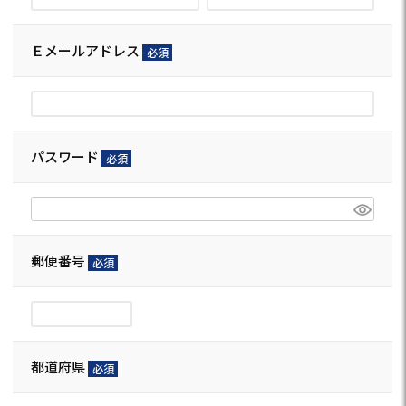
Ｅメールアドレス
(必
須)
パスワード
(必
須)
郵便番号
(必
須)
都道府県
(必