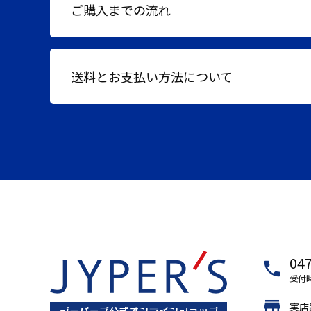
ご購入までの流れ
送料とお支払い方法について
047
local_phone
受付時
store
実店