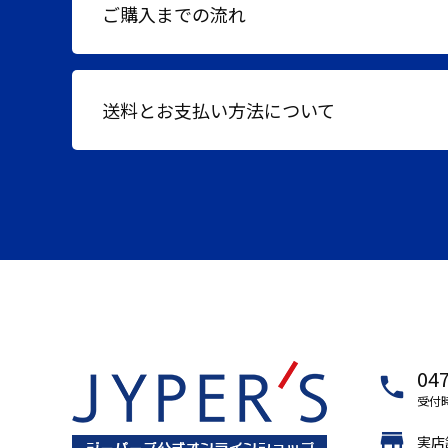
ご購入までの流れ
送料とお支払い方法について
047
local_phone
受付時
store
実店