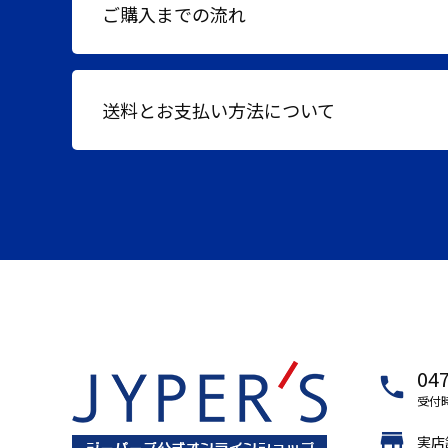
ご購入までの流れ
送料とお支払い方法について
047
local_phone
受付時
store
実店