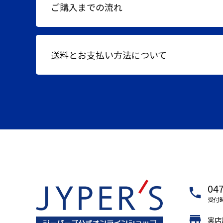
ご購入までの流れ
送料とお支払い方法について
047
local_phone
受付時
store
実店