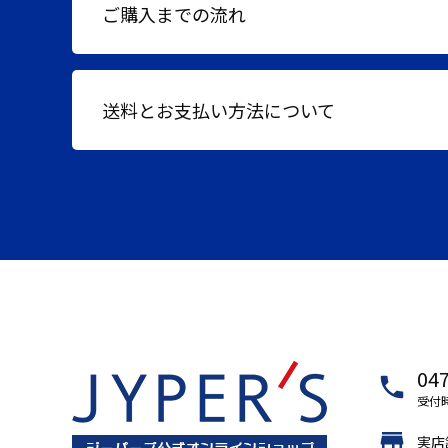
ご購入までの流れ
送料とお支払い方法について
047
local_phone
受付時
store
実店