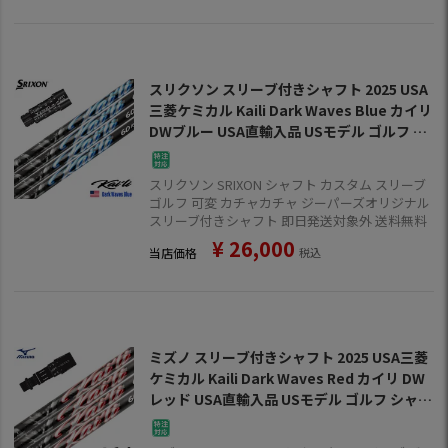
スリクソン スリーブ付きシャフト 2025 USA
三菱ケミカル Kaili Dark Waves Blue カイリ
DWブルー USA直輸入品 USモデル ゴルフ シ
ャフト (XXIO-eks-／ZX7,5／Z785／Z765／
Z565)
スリクソン SRIXON シャフト カスタム スリーブ
ゴルフ 可変 カチャカチャ ジーパーズオリジナル
スリーブ付きシャフト 即日発送対象外 送料無料
¥
26,000
当店価格
税込
ミズノ スリーブ付きシャフト 2025 USA三菱
ケミカル Kaili Dark Waves Red カイリ DW
レッド USA直輸入品 USモデル ゴルフ シャフ
ト (ST-X,Z／ST200～180／GT180／Mizun
oPro／MP／JPX900)