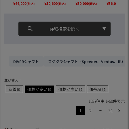
スリーブ付きシャフ
ブルー 2026年モデ
TourAD DI(日本仕
OCORE搭載] (
¥
66,000
¥
50,600
¥
30,000
¥
36,000
(税込)
(税込)
(税込)
(税込)
ト コヤマカズヒロ
ル ベロコアプラス
様) (Z785／Z765／
LTH／SIM2／S
氏監修【単品購入
日本モデル ドライ
Z565／Z945／Z74
Original One／
不可】
バー用 フェアウェ
5／Z545／Z925／
e F2／M6～M1
イ用 シャフト スリ
Z725／Z525／ZF4
ーブ付きシャフト
5)
検索
search
詳細検索を開く
【単品購入不可】
DIVERシャフト
フジクラシャフト（Speeder、Ventus、他）
並び替え
新着順
価格が安い順
価格が高い順
優先度順
1839
件中
1
-
60
件表示
1
2
…
31