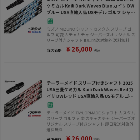
ケミカル Kaili Dark Waves Blue カイリ DW
ブルー USA直輸入品 USモデル ゴルフ シャフ
ト (ST-X,Z／ST200～180／GT180／Mizun
oPro／MP／JPX900)
ミズノ MIZUNO シャフト カスタム スリーブ ゴ
ルフ 可変 カチャカチャ ジーパーズオリジナル ス
リーブ付きシャフト 即日発送対象外 送料無料
¥
26,000
当店価格
税込
テーラーメイド スリーブ付きシャフト 2025
USA三菱ケミカル Kaili Dark Waves Red カ
イリ DWレッド USA直輸入品 USモデル ゴル
フ シャフト (Qi35／Qi10／BRNR MINI／STE
ALTH／SIM)
テーラーメイド TAYLORMADE シャフト カスタム
スリーブ ゴルフ 可変 カチャカチャ ジーパーズオ
リジナル スリーブ付きシャフト 即日発送対象外
送料無料
¥
26,000
当店価格
税込