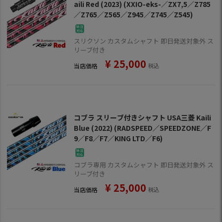
aili Red (2023) (XXIO-eks-／ZX7,5／Z785
／Z765／Z565／Z945／Z745／Z545)
スリクソン カスタムシャフト 即日発送対象外 ス
リーブ付き
¥
25,000
当店価格
税込
コブラ スリーブ付きシャフト USA三菱 Kaili
Blue (2022) (RADSPEED／SPEEDZONE／F
9／F8／F7／KING LTD／F6)
コブラ専用 カスタムシャフト 即日発送対象外 ス
リーブ付き
¥
25,000
当店価格
税込