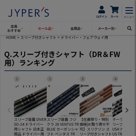
可）
ログイン
カート
メニュー
店長
セール品
全商品
メーカー別
おすすめ
HOME
スリーブ付きシャフト
ドライバー・フェアウェイ用
Q.スリーブ付きシャフト（DR＆FW
Ｑ．在庫なし商品の表示
用）ランキング
表示する
表示しない
1
2
3
4
Ｑ．価格帯（税別）
スリーブ装着 DIVER
スリーブ装着 フジ
【在庫限り・特別
テーラーメイド
SO-24 ドライバー
クラ 26 VENTUS TR
価格|お取り寄せ不
リーブ付きシ
用シャフト 日本正
BLUE カーボンシャ
可】スリクソン ス
USAフジクラ V
規品 ドライバー用
フト ベンタス TR
リーブ付きシャフト
US TR BLACK 
円〜
円