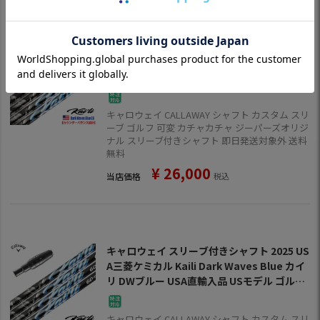
キャロウェイ スリーブ付きシャフト 2025 US
A三菱ケミカル Kaili Dark Waves Blue CB
カウンターバランス カイリ DWブルーCB US
A直輸入品 USモデル ゴルフ シャフト (ELYTE
／PARADYM／ROGUE ST／EPIC／MAVRIK)
キャロウェイ CALLAWAY シャフト カスタム スリ
ーブ ゴルフ 可変 カチャカチャ ジーパーズオリジ
ナル スリーブ付きシャフト 即日発送対象外 送料
無料
¥
26,000
当店価格
税込
キャロウェイ スリーブ付きシャフト 2025 US
A三菱ケミカル Kaili Dark Waves Blue カイ
リ DWブルー USA直輸入品 USモデル ゴルフ
シャフト (ELYTE／PARADYM／ROGUE ST／
EPIC／MAVRIK)
キャロウェイ CALLAWAY シャフト カスタム スリ