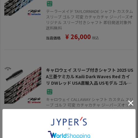
フ シャフト (Qi35／Qi10／BRNR MINI／STE
ALTH／SIM)
テーラーメイド TAYLORMADE シャフト カスタム
スリーブ ゴルフ 可変 カチャカチャ ジーパーズオ
リジナル スリーブ付きシャフト 即日発送対象外
送料無料
¥
26,000
当店価格
税込
キャロウェイ スリーブ付きシャフト 2025 US
A三菱ケミカル Kaili Dark Waves Red カイ
リ DWレッド USA直輸入品 USモデル ゴルフ
シャフト (ELYTE／PARADYM／ROGUE ST／
EPIC／MAVRIK)
キャロウェイ CALLAWAY シャフト カスタム スリ
ーブ ゴルフ 可変 カチャカチャ ジーパーズオリジ
ナル スリーブ付きシャフト 即日発送対象外 送料
無料
¥
26,000
当店価格
税込