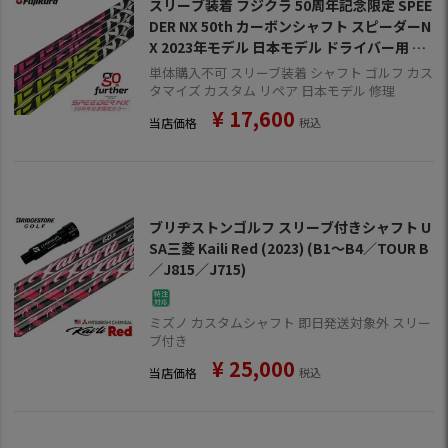
スリーブ装着 フジクラ 50周年記念限定 SPEE
DER NX 50th カーボンシャフト スピーダーN
X 2023年モデル 日本モデル ドライバー用 フ
ェアウェイ用 シャフト スリーブ付きシャフ
単体購入不可 スリーブ装着 シャフト ゴルフ カス
ト【単品購入不可】
タマイズ カスタム リペア 日本モデル 修理
¥
17,600
当店価格
税込
ブリヂストンゴルフ スリーブ付きシャフト U
SA三菱 Kaili Red (2023) (B1～B4／TOUR B
／J815／J715)
ミズノ カスタムシャフト 即日発送対象外 スリー
ブ付き
¥
25,000
当店価格
税込