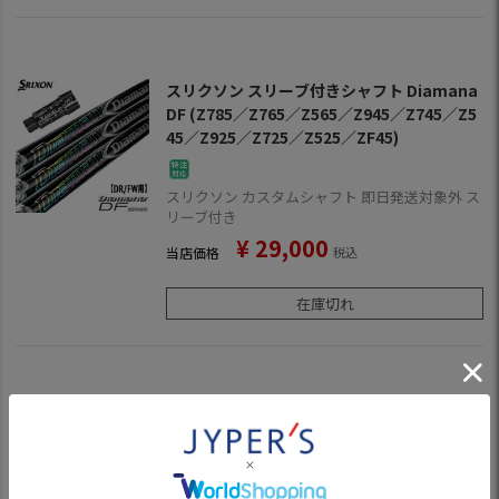
スリクソン スリーブ付きシャフト Diamana
DF (Z785／Z765／Z565／Z945／Z745／Z5
45／Z925／Z725／Z525／ZF45)
スリクソン カスタムシャフト 即日発送対象外 ス
リーブ付き
¥
29,000
当店価格
税込
在庫切れ
【在庫限り・特別価格|お取り寄せ不可】ミズ
ノ スリーブ付きシャフト CLOZSER (ST200
～180／GT180／MizunoPro／MP／JPX900
／JPX850)