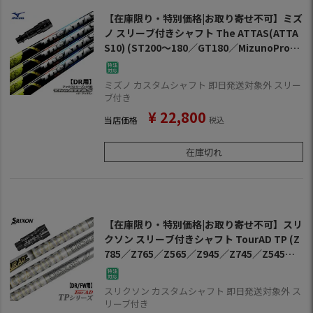
【在庫限り・特別価格|お取り寄せ不可】ミズ
ノ スリーブ付きシャフト The ATTAS(ATTA
S10) (ST200～180／GT180／MizunoPro／
MP／JPX900／JPX850)
ミズノ カスタムシャフト 即日発送対象外 スリー
ブ付き
¥
22,800
当店価格
税込
在庫切れ
【在庫限り・特別価格|お取り寄せ不可】スリ
クソン スリーブ付きシャフト TourAD TP (Z
785／Z765／Z565／Z945／Z745／Z545／Z
925／Z725／Z525／ZF45)
スリクソン カスタムシャフト 即日発送対象外 ス
リーブ付き