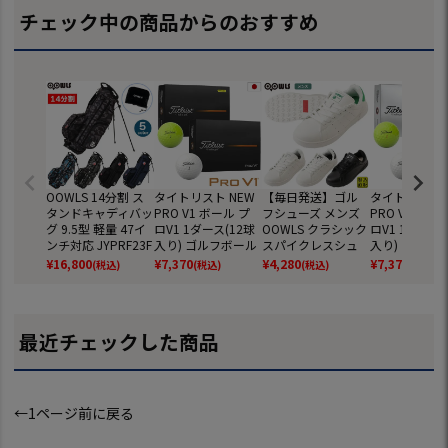
チェック中の商品からのおすすめ
OOWLS 14分割 ス
タイトリスト NEW
【毎日発送】ゴル
タイトリスト 
タンドキャディバッ
PRO V1 ボール プ
フシューズ メンズ
PRO V1x ボ
グ 9.5型 軽量 47イ
ロV1 1ダース(12球
OOWLS クラシック
ロV1 1ダース(
ンチ対応 JYPRF23F
入り) ゴルフボール
スパイクレスシュ
入り) ゴルフ
SB 【JYPER'Sオリ
2025年モデル TITL
ーズ JYPRF003 ス
2025年モデル 
¥
16,800
¥
7,370
¥
4,280
¥
7,370
(税込)
(税込)
(税込)
(税込)
ジナル商品】
EIST 日本正規品
パイクレスシューズ
EIST 日本正規
スパイクレス シュ
ーズ ジーパーズ ス
ニーカータイプ gol
最近チェックした商品
f 防水 靴 グッズ お
しゃれ スパイクレ
スゴルフシューズ
普段履き ゴルフの
靴
←1ページ前に戻る