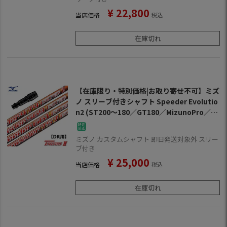
¥
22,800
当店価格
税込
在庫切れ
【在庫限り・特別価格|お取り寄せ不可】ミズ
ノ スリーブ付きシャフト Speeder Evolutio
n2 (ST200～180／GT180／MizunoPro／M
P／JPX900／JPX850)
ミズノ カスタムシャフト 即日発送対象外 スリー
ブ付き
¥
25,000
当店価格
税込
在庫切れ