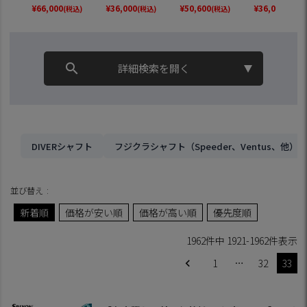
スリーブ付きシャフ
イン ツアーAD FI 日
ブルー 2026年モデ
OCORE搭載] (
¥
66,000
¥
36,000
¥
50,600
¥
36,000
(税込)
(税込)
(税込)
(税込)
ト コヤマカズヒロ
本正規品 ゴルフ シ
ル ベロコアプラス
LTH／SIM2／S
氏監修【単品購入
ャフト (BRNR MINI
日本モデル ドライ
Original One／
不可】
／STEALTH／SIM／
バー用 フェアウェ
e F2／M6～M1
GLOIRE／M6～M1
イ用 シャフト スリ
／RBZ)
ーブ付きシャフト
検索
search
詳細検索を開く
【単品購入不可】
DIVERシャフト
フジクラシャフト（Speeder、Ventus、他）
並び替え
新着順
価格が安い順
価格が高い順
優先度順
1962
件中
1921
-
1962
件表示
1
…
32
33