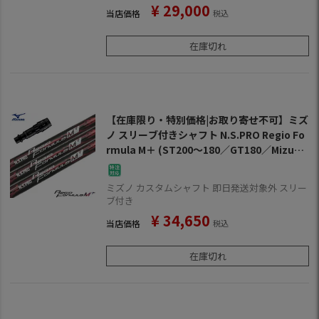
¥
29,000
当店価格
税込
在庫切れ
【在庫限り・特別価格|お取り寄せ不可】ミズ
ノ スリーブ付きシャフト N.S.PRO Regio Fo
rmula M＋ (ST200～180／GT180／Mizuno
Pro／MP／JPX900／JPX850)
ミズノ カスタムシャフト 即日発送対象外 スリー
ブ付き
¥
34,650
当店価格
税込
在庫切れ