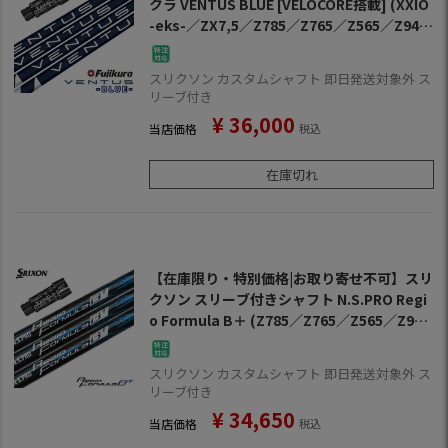
クラ VENTUS BLUE [VELOCORE搭載] (XXIO
-eks-／ZX7,5／Z785／Z765／Z565／Z945
／Z745／Z545)
スリクソン カスタムシャフト 即日発送対象外 ス
リーブ付き
¥
36,000
当店価格
税込
在庫切れ
【在庫限り・特別価格|お取り寄せ不可】スリ
クソン スリーブ付きシャフト N.S.PRO Regi
o Formula B＋ (Z785／Z765／Z565／Z945
／Z745／Z545／Z925／Z725／Z525／ZF4
5)
スリクソン カスタムシャフト 即日発送対象外 ス
リーブ付き
¥
34,650
当店価格
税込