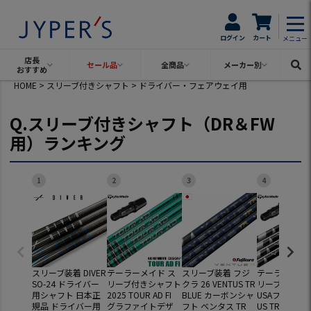
可）
ログイン
カート
メニュー
店長
セール品
全商品
メーカー別
おすすめ
HOME
スリーブ付きシャフト
ドライバー・フェアウェイ用
Q.スリーブ付きシャフト（DR＆FW
Ｑ．在庫なし商品の表示
用）ランキング
表示する
表示しない
1
2
3
4
Ｑ．価格帯（税別）
スリーブ装着 DIVER
テーラーメイド ス
スリーブ装着 フジ
テーラーメイド
SO-24 ドライバー
リーブ付きシャフト
クラ 26 VENTUS TR
リーブ付きシ
用シャフト 日本正
2025 TOUR AD FI
BLUE カーボンシャ
USAフジクラ V
規品 ドライバー用
グラファイトデザ
フト ベンタス TR
US TR BLACK 
円〜
円