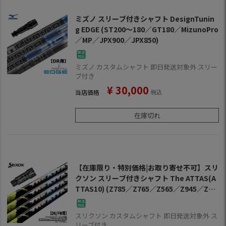
ミズノ スリーブ付きシャフト DesignTunin
g EDGE (ST200～180／GT180／MizunoPro
／MP／JPX900／JPX850)
ミズノ カスタムシャフト 即日発送対象外 スリー
ブ付き
¥
30,000
当店価格
税込
在庫切れ
【在庫限り・特別価格|お取り寄せ不可】スリ
クソン スリーブ付きシャフト The ATTAS(A
TTAS10) (Z785／Z765／Z565／Z945／Z74
5／Z545／Z925／Z725／Z525／ZF45)
スリクソン カスタムシャフト 即日発送対象外 ス
リーブ付き