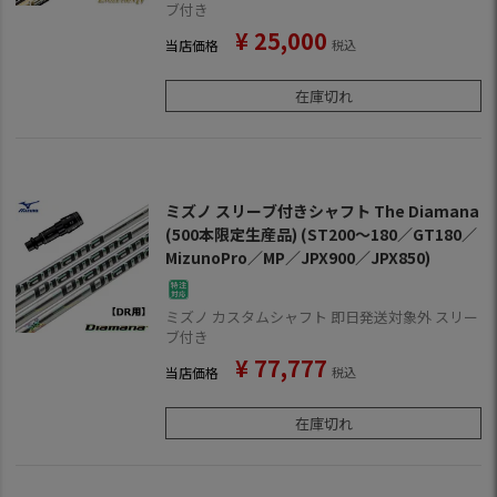
ブ付き
¥
25,000
当店価格
税込
在庫切れ
ミズノ スリーブ付きシャフト The Diamana
(500本限定生産品) (ST200～180／GT180／
MizunoPro／MP／JPX900／JPX850)
ミズノ カスタムシャフト 即日発送対象外 スリー
ブ付き
¥
77,777
当店価格
税込
在庫切れ