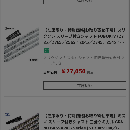
【在庫限り・特別価格|お取り寄せ不可】スリ
クソン スリーブ付きシャフト FUBUKI V (Z7
85／Z765／Z565／Z945／Z745／Z545／Z9
25／Z725／Z525／ZF45)
スリクソン カスタムシャフト 即日発送対象外 ス
リーブ付き
¥
27,050
当店価格
税込
在庫切れ
【在庫限り・特別価格|お取り寄せ不可】ミズ
ノ スリーブ付きシャフト 三菱ケミカル GRA
ND BASSARA β Series (ST200～180／GT1