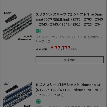
スリクソン スリーブ付きシャフト The Diam
ana(500本限定生産品) (Z785／Z765／Z565
／Z945／Z745／Z545／Z925／Z725／Z525
／ZF45)
スリクソン カスタムシャフト 即日発送対象外 ス
リーブ付き
¥
77,777
当店価格
税込
在庫切れ
ミズノ スリーブ付きシャフト Diamana BF
(ST200～180／GT180／MizunoPro／MP／
JPX900／JPX850)