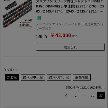
スリクソン スリーブ付きシャフト TENSEI C
K Pro ORANGE(日本仕様) (Z785／Z765／Z5
65／Z945／Z745／Z545／Z925／Z725／Z5
25／ZF45)
スリクソン カスタムシャフト 即日発送対象外 ス
リーブ付き
¥
42,000
当店価格
税込
在庫切れ
並び替え
新着順
価格が安い順
価格が高い順
優先度順
1962
件中
1921
-
1962
件表示
1
…
32
33