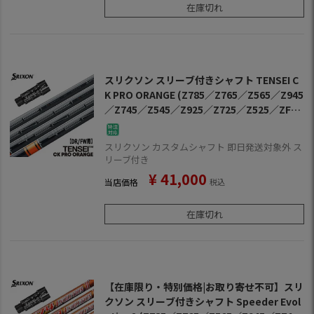
在庫切れ
スリクソン スリーブ付きシャフト TENSEI C
K PRO ORANGE (Z785／Z765／Z565／Z945
／Z745／Z545／Z925／Z725／Z525／ZF4
5)
スリクソン カスタムシャフト 即日発送対象外 ス
リーブ付き
¥
41,000
当店価格
税込
在庫切れ
【在庫限り・特別価格|お取り寄せ不可】スリ
クソン スリーブ付きシャフト Speeder Evol