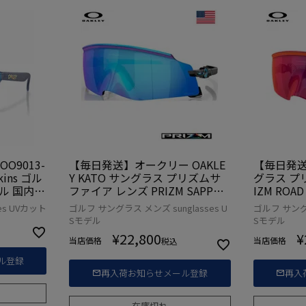
O9013-
【毎日発送】オークリー OAKLE
【毎日発送】
skins ゴル
Y KATO サングラス プリズムサ
グラス プ
デル 国内正
ファイア レンズ PRIZM SAPPHI
IZM ROAD
RE OO9455-0349 USA直輸入品
輸入品
es UVカット
ゴルフ サングラス メンズ sunglasses U
ゴルフ サングラ
Sモデル
Sモデル
¥
22,800
¥
当店価格
当店価格
税込
ル登録
再入荷お知らせメール登録
再入
在庫切れ