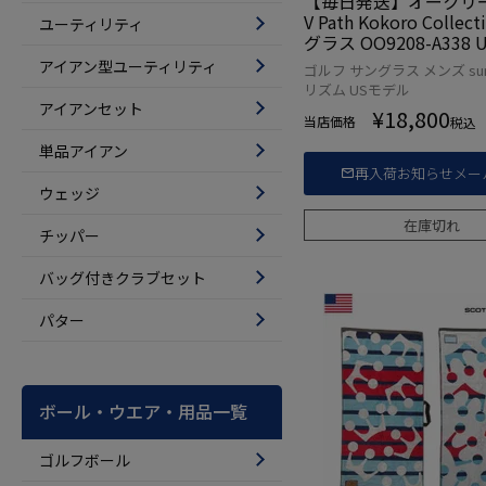
【毎日発送】オークリー R
V Path Kokoro Collec
ユーティリティ
グラス OO9208-A338
入品
アイアン型ユーティリティ
ゴルフ サングラス メンズ sung
リズム USモデル
アイアンセット
¥
18,800
当店価格
税込
単品アイアン
再入荷お知らせメー
ウェッジ
在庫切れ
チッパー
バッグ付きクラブセット
パター
ボール・ウエア・用品一覧
ゴルフボール