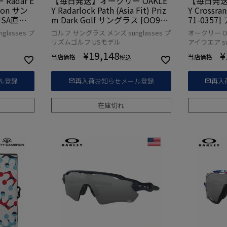
adar E
【毎日発送】オークリー OAKLE
【毎日発送
tion サン
Y Radarlock Path (Asia Fit) Priz
Y Crossr
 USA直輸
m Dark Golf サングラス [OO920
71-035
6-5038] USA直輸入品
ル
lasses プ
ゴルフ サングラス メンズ sunglasses プ
オークリー O
リズムゴルフ USモデル
アイウエア sun
¥
19,148
¥
当店価格
当店価格
税込
ル登録
再入荷お知らせメール登録
再入
在庫切れ