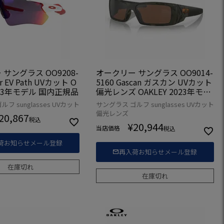
サングラス OO9208-
オークリー サングラス OO9014-
ar EV Path UVカット O
5160 Gascan ガスカン UVカット
2023年モデル 国内正規品
偏光レンズ OAKLEY 2023年モデ
ル 国内正規品
フ sunglasses UVカット
サングラス ゴルフ sunglasses UVカット
偏光レンズ
20,867
税込
¥
20,944
当店価格
税込
荷お知らせメール登録
再入荷お知らせメール登録
在庫切れ
在庫切れ