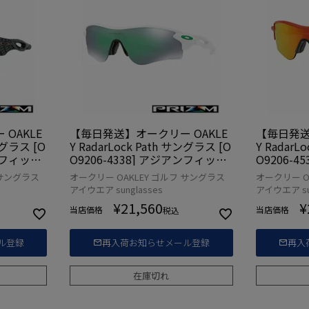
OAKLE
【毎日発送】オークリー OAKLE
【毎日発送
サングラス [O
Y RadarLock Path サングラス [O
Y RadarL
アンフィット
O9206-4338] アジアンフィット
O9206-
モデル
モデル
 サングラス
オークリー OAKLEY ゴルフ サングラス
オークリー O
アイウエア sunglasses
アイウエア sun
¥
21,560
¥
当店価格
当店価格
税込
ル登録
再入荷お知らせメール登録
再入
在庫切れ