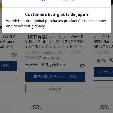
OAKLE
【毎日発送】オークリー OAKLE
オークリー 
e France
Y Flak Draft サングラス [OO937
0538 Rad
Road サン
3-0470] アジアンフィットモデ
AKLEY 
] USA直輸
ル
オークリー OAKLEY ゴルフ サングラス
サングラス ゴル
アイウエア sunglasses
¥
当店価格
¥
20,790
当店価格
税込
ル登録
再入
再入荷お知らせメール登録
在庫切れ