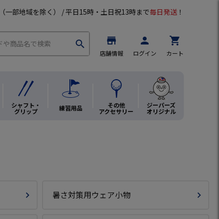
（一部地域を除く） / 平日15時・土日祝13時まで
毎日発送
！
store
person
shopping_cart
search
店舗情報
ログイン
カート
シャフト・
その他
ジーパーズ
練習用品
グリップ
アクセサリー
オリジナル
暑さ対策用ウェア小物