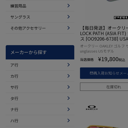
練習用品
サングラス
【毎日発送】オークリー 
その他アクセサリー
LOCK PATH (ASIA FI
ス [OO9206-6738] 
オークリー OAKLEY ゴルフ 
unglasses USモデル
メーカーから探す
¥
19,800
当店価格
税込
ア行
再入荷お知らせメー
カ行
在庫切れ
サ行
タ行
ナ行
ハ行