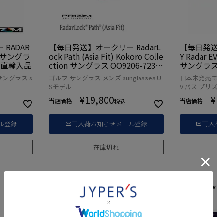
RADAR
【毎日発送】オークリー RadarL
【毎日発送
T) サングラ
ock Path (Asia Fit) Kokoro Colle
Y Radar
USA直輸入品
ction サングラス OO9206-7238
サングラス [
USA直輸入品
輸入品
サングラス s
ゴルフ サングラス メンズ sunglasses U
日本未発売モデル
Sモデル
V パス プリ
¥
19,800
¥
当店価格
当店価格
税込
ル登録
再入荷お知らせメール登録
再入
在庫切れ