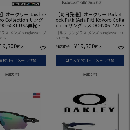
】オークリー Jawbre
【毎日発送】オークリー RadarL
oro Collection サング
ock Path (Asia Fit) Kokoro Colle
90-6031 USA直輸入
ction サングラス OO9206-7238
USA直輸入品
ス メンズ sunglasses プ
ゴルフ サングラス メンズ sunglasses U
デル
Sモデル
19,800
¥
19,800
当店価格
税込
税込
荷お知らせメール登録
再入荷お知らせメール登録
在庫切れ
在庫切れ