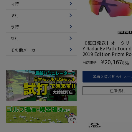
マ行
ヤ行
ラ行
ワ行
【毎日発送】オークリー 
Y Radar Ev Path Tour d
その他メーカー
2019 Edition Prizm 
グラス [OO9208-7638
¥
20,167
当店価格
税込
入品
再入荷お知らせメー
在庫切れ