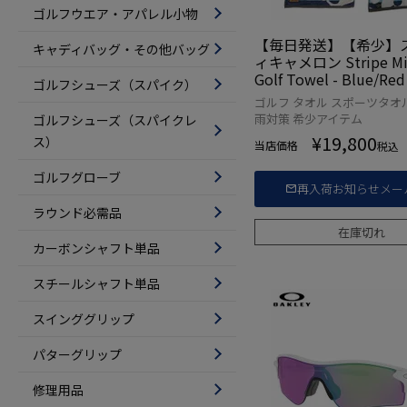
ゴルフウエア・アパレル小物
【毎日発送】【希少】
キャディバッグ・その他バッグ
ィキャメロン Stripe Min
Golf Towel - Blue/R
ゴルフシューズ（スパイク）
ア 102865 タオル U
ゴルフ タオル スポーツタオ
【数量限定】【稀少】
雨対策 希少アイテム
ゴルフシューズ（スパイクレ
¥
19,800
ス）
当店価格
税込
ゴルフグローブ
再入荷お知らせメー
ラウンド必需品
在庫切れ
カーボンシャフト単品
スチールシャフト単品
スインググリップ
パターグリップ
修理用品