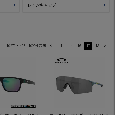
レインキャップ
1027
件中
961
-
1020
件表示
1
…
16
17
18