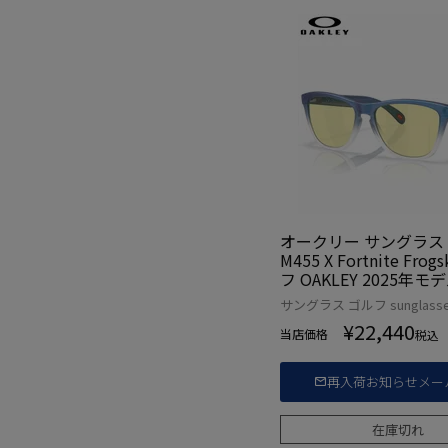
オークリー サングラス O
M455 X Fortnite Frog
フ OAKLEY 2025年モ
規品
サングラス ゴルフ sunglass
¥
22,440
当店価格
税込
再入荷お知らせメー
在庫切れ