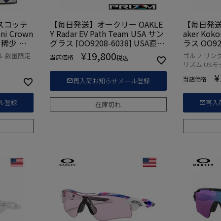
スコッテ
【毎日発送】オークリー OAKLE
【毎日発送
i Crown
Y Radar EV Path Team USA サン
aker Kok
ed 稀少 レ
グラス [OO9208-6038] USA直輸
ラス OO92
SA直輸入品
入品
品
¥
19,800
ル 数量限定
ゴルフ サングラ
当店価格
税込
リズム USモ
¥
当店価格
再入荷お知らせメール登録
ル登録
再入
在庫切れ