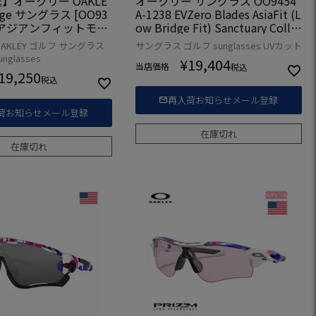
】オークリー OAKLE
オークリー サングラス OO9454
ange サングラス [OO93
A-1238 EVZero Blades AsiaFit (L
7] アジアンフィットモデ
ow Bridge Fit) Sanctuary Colle
ction UVカット OAKLEY 2023年
AKLEY ゴルフ サングラス
サングラス ゴルフ sunglasses UVカット
モデル 国内正規品
glasses
¥
19,404
当店価格
税込
19,250
税込
再入荷お知らせメール登録
荷お知らせメール登録
在庫切れ
在庫切れ