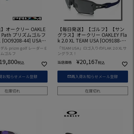
】オークリー OAKLE
【毎日発送】【ゴルフ】【サン
 EV Path プリズムゴルフ
グラス】オークリー OAKLEY Fla
OO9208-44] USA直
k 2.0 XL TEAM USA [OO9188-1
8](USA直輸入品)
 prizm golf レーダー E
「TEAM USA」ロゴ入りのFLAK 2.0 XLサ
ズムゴルフ
ングラス！
19,800
¥
20,167
当店価格
税込
税込
荷お知らせメール登録
再入荷お知らせメール登録
在庫切れ
在庫切れ