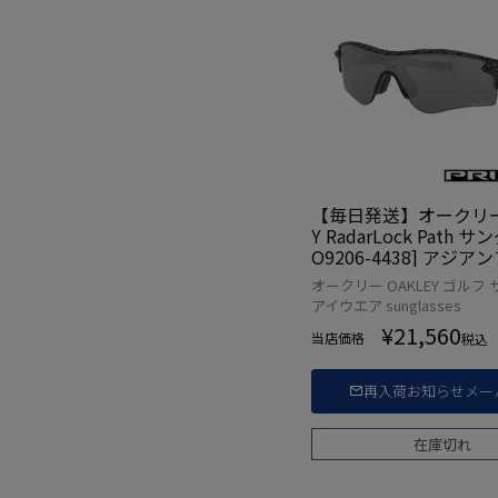
【毎日発送】オークリー 
Y RadarLock Path 
O9206-4438] アジ
モデル
オークリー OAKLEY ゴルフ
アイウエア sunglasses
¥
21,560
当店価格
税込
再入荷お知らせメー
在庫切れ