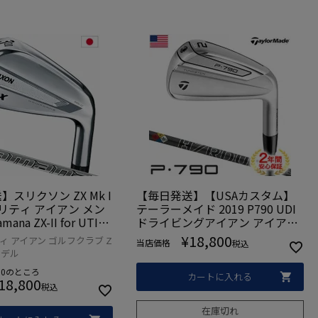
スリクソン ZX Mk I
【毎日発送】【USAカスタム】
ィリティ アイアン メン
テーラーメイド 2019 P790 UDI
ana ZX-II for UTILI
ドライビングアイアン アイアン
ンシャフト 2022年モ
型ユーティリティ 2番アイアン 1
¥
18,800
ィ アイアン ゴルフクラブ Z
当店価格
税込
規品 2022年11月発
7度 (ProjectX HZRDUS SMOKE
本モデル
カーボン装着) USA直輸入品【ア
00
のところ
イアン型ユーティリティ】
カートに入れる
18,800
税込
在庫切れ