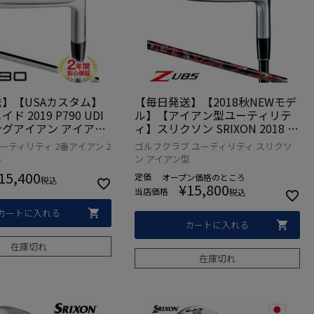
】【USAカスタム】
【毎日発送】【2018秋NEWモデ
 2019 P790 UDI
ル】【アイアン型ユーティリテ
グアイアン アイアン
ィ】スリクソン SRIXON 2018 Z
リティ 2番アイアン 1
U85 アイアン型ユーティリティ
ーティリティ 2番アイアン 2
ゴルフクラブ ユーティリティ スリクソ
イナミックゴールド装着)
[Miyazaki Mahana(マハナ) カー
ル
ン アイアン型
入品【アイアン型ユー
ボンシャフト装着](日本正規品)
15,400
定価
オープン価格
のところ
ィ】
【ZERO SRIXON】【ゼロスリク
税込
¥
15,800
当店価格
税込
ソン】
カートに入れる
カートに入れる
在庫切れ
在庫切れ