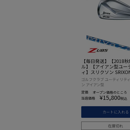
【毎日発送】【2018秋
ル】【アイアン型ユー
ィ】スリクソン SRIXON 
U85 アイアン型ユー
ゴルフクラブ ユーティリティ
[Miyazaki for UTILI
ン アイアン型
シャフト装着](日本正規
定価
オープン価格
のところ
RO SRIXON】【ゼロ
¥
15,800
当店価格
税込
ン】
カートに入れる
在庫切れ