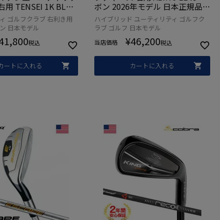
用 TENSEI 1K BLUE
ボン 2026年モデル 日本正規品
ボンシャフト 日本正規
日本モデル ゴルフ ゴルフクラブ
ィ ゴルフクラブ 右利き用
ハイブリッド ユーティリティ ゴルフク
モデル Titleist ゴルフ
右打ち 右利き
ン 日本モデル
ラブ ゴルフ 日本モデル
41,800
¥
46,200
当店価格
税込
税込
カートに入れる
カートに入れる