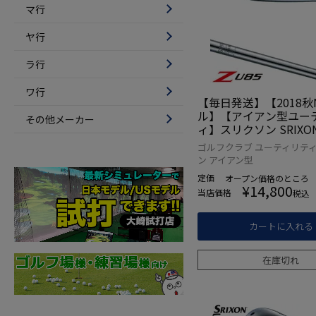
マ行
ヤ行
ラ行
ワ行
【毎日発送】【2018秋
ル】【アイアン型ユー
その他メーカー
ィ】スリクソン SRIXON 
U85 アイアン型ユー
ゴルフクラブ ユーティリティ
[N.S.PRO 950GH DS
ン アイアン型
シャフト装着](日本正規
定価
オープン価格
のところ
RO SRIXON】【ゼロ
¥
14,800
当店価格
税込
ン】
カートに入れる
在庫切れ