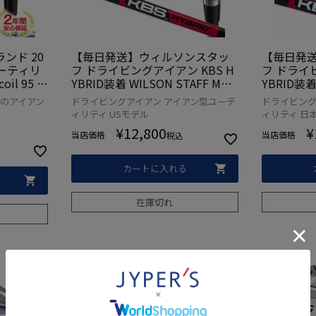
ンド 20
【毎日発送】ウィルソンスタッ
【毎日発
 ユーティリ
フ ドライビングアイアン KBS H
フ ドライビ
il 95 カ
YBRID装着 WILSON STAFF MOD
YBRID装着
SA直輸入
EL DRIVING IRON アイアン型ユ
EL DRIV
のアイアン
ドライビングアイアン アイアン型ユーテ
ドライビング
【単品ア
ーティリティ メンズ 右用 USA直
ーティリテ
ィリティ USモデル
ィリティ 日
輸入品
規品
¥
12,800
¥
当店価格
当店価格
税込
カートに入れる
在庫切れ