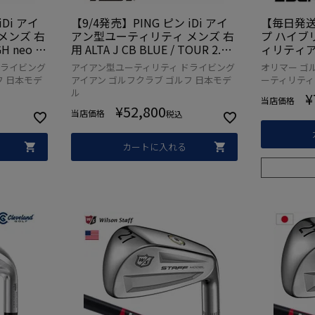
iDi アイ
【9/4発売】PING ピン iDi アイ
【毎日発送】
メンズ 右
アン型ユーティリティ メンズ 右
プ ハイブ
H neo /
用 ALTA J CB BLUE / TOUR 2.0 C
ィリティア
 TOUR 10
HROME / TOUR 2.0 BLACK カー
ーボンシャ
ドライビング
アイアン型ユーティリティ ドライビング
オリマー ゴ
デル 日本正
ボン 2025年モデル 日本正規品
品 ESCAP
フ 日本モデ
アイアン ゴルフクラブ ゴルフ 日本モデ
ーティリティ
 ゴルフク
日本モデル ゴルフ ゴルフクラブ
ル
¥
当店価格
¥
52,800
当店価格
税込
カートに入れる