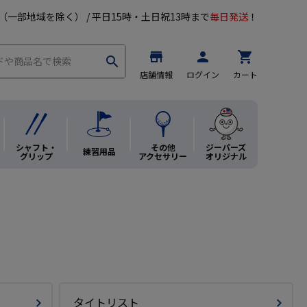
（一部地域を除く） / 平日15時・土日祝13時まで
毎日発送
！
store
person
shopping_cart
search
店舗情報
ログイン
カート
シャフト・
その他
ジーパーズ
練習用品
グリップ
アクセサリー
オリジナル
タイトリスト