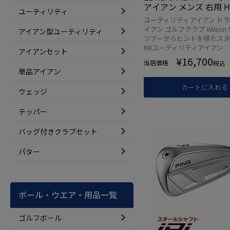
アイアン メンズ 右用 HZ
ユーティリティ
EN 4 Black ゴルフクラ
ユーティリティアイアン ド
モデル 日本正規品
イアン ゴルフクラブ Wilson St
アイアン型ユーティリティ
ツアーからヒントを得たス
RBユーティリティアイアン
アイアンセット
¥
16,700
当店価格
税込
単品アイアン
カートに入れる
ウェッジ
チッパー
バッグ付きクラブセット
パター
ボール・ウエア・用品一覧
ゴルフボール