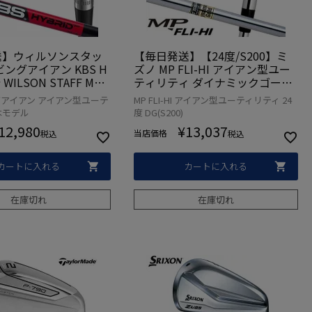
送】ウィルソンスタッ
【毎日発送】【24度/S200】ミ
ングアイアン KBS H
ズノ MP FLI-HI アイアン型ユー
 WILSON STAFF MOD
ティリティ ダイナミックゴール
ING IRON アイアン型ユ
ド(S200)装着 ロフト在庫限り(2
アイアン アイアン型ユーテ
MP FLI-HI アイアン型ユーティリティ 24
ィ メンズ 右用 日本正
4度) 日本正規品【在庫限り】
本モデル
度 DG(S200)
12,980
¥
13,037
当店価格
税込
税込
カートに入れる
カートに入れる
在庫切れ
在庫切れ