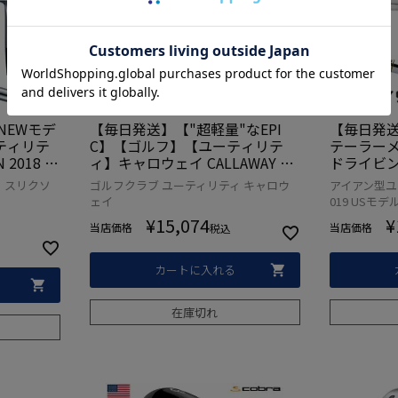
NEWモデ
【毎日発送】【"超軽量"なEPI
【毎日発送
ティリテ
C】【ゴルフ】【ユーティリテ
テーラーメイド
2018 Z
ィ】キャロウェイ CALLAWAY EP
ドライビン
ティリティ
IC STAR (エピック スター) ハイ
型ユーティ
 スリクソ
ゴルフクラブ ユーティリティ キャロウ
アイアン型ユ
T スチール
ブリッド [GRAND BASSARA h55
7度 (ダ
ェイ
019 USモデ
品)【ZE
カーボン装着](USA直輸入品)【1
USA直輸
¥
15,074
¥
スリクソ
7EPIC_US】
当店価格
ティリテ
当店価格
税込
カートに入れる
在庫切れ