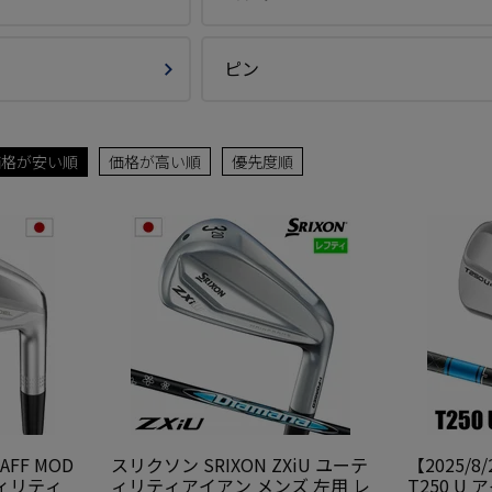
ピン
価格が安い順
価格が高い順
優先度順
FF MOD
スリクソン SRIXON ZXiU ユーテ
【2025/
ーティリティ
ィリティアイアン メンズ 左用 レ
T250 