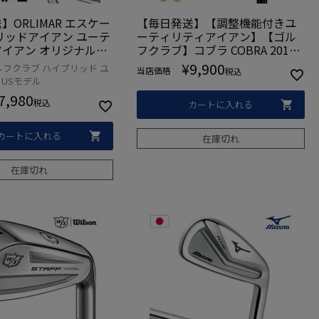
ORLIMAR エスケー
【毎日発送】【調整機能付きユ
リッドアイアン ユーテ
ーティリティアイアン】【ゴル
イアン オリジナルカ
フクラブ】コブラ COBRA 2018
フト装着 USA直輸入
KING UTILITY BLACK IRON アイ
¥
9,900
ルフクラブ ハイブリッド ユ
当店価格
税込
E HYBRID【お買得】
アン型ユーティリティ [UST Rec
 USモデル
oil カーボン装着] (USA直輸入
7,980
品)
税込
カートに入れる
カートに入れる
在庫切れ
在庫切れ