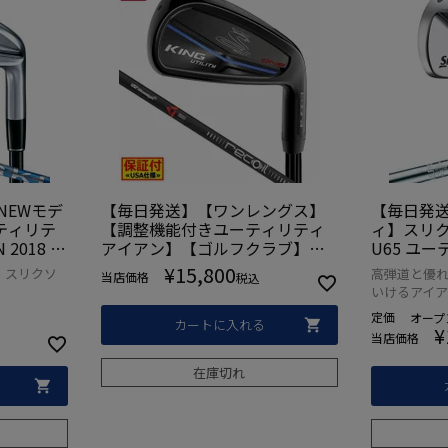
NEWモデ
【毎日発送】【ワンレングス】
【毎日発
ティリテ
【調整機能付きユーティリティ
ィ】スリクソン
2018 Z
アイアン】【ゴルフクラブ】コ
U65 ユーテ
ティリティ
ブラ COBRA 2018 KING UTILITY
80GH D
¥
15,800
 スリクソ
高弾道と優
当店価格
税込
TY カーボン
BLACK ONE LENGTH IRON ワン
いけるアイア
品)【ZE
レングス アイアン型ユーティリ
定価
オープ
スリクソ
ティ [UST Recoil カーボン装着]
カートに入れる
¥
当店価格
(USA直輸入品)
在庫切れ