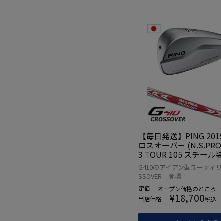
【毎日発送】PING 2019
ロスオーバー (N.S.PRO
3 TOUR 105 スチール
正規品【アイアン型ユ
G410のアイアン型ユーティリ
ティ】
SSOVER」登場！
定価
オープン価格
のところ
¥
18,700
当店価格
税込