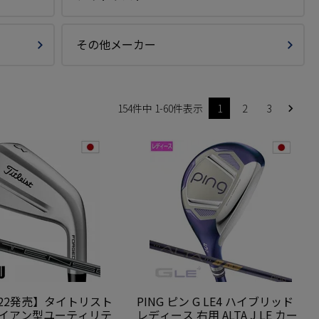
その他メーカー
154
件中
1
-
60
件表示
1
2
3
8/22発売】タイトリスト
PING ピン G LE4 ハイブリッド
U アイアン型ユーティリテ
レディース 右用 ALTA J LE カー