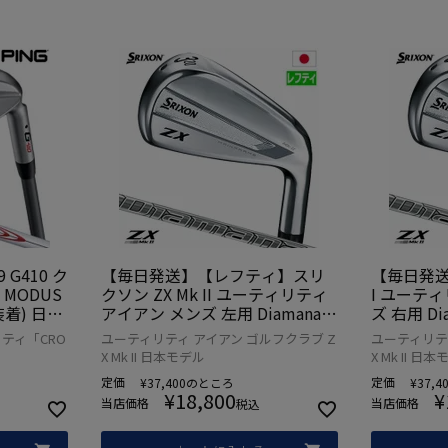
 G410 ク
【毎日発送】【レフティ】スリ
【毎日発送】
 MODUS
クソン ZX Mk II ユーティリティ
I ユーテ
装着) 日本
アイアン メンズ 左用 Diamana Z
ズ 右用 Diam
ーティリ
X-II for HYBRID カーボンシャフ
TY カーボ
ティ「CRO
ユーティリティ アイアン ゴルフクラブ Z
ユーティリテ
ト 2022年モデル 日本正規品 202
デル 日本正
X Mk II 日本モデル
X Mk II 日
2年11月発売
売
定価
定価
¥
37,400
のところ
¥
37,4
¥
18,800
¥
当店価格
当店価格
税込