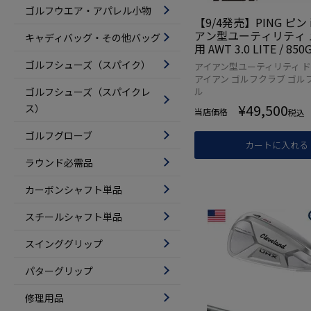
ゴルフウエア・アパレル小物
【9/4発売】PING ピン 
アン型ユーティリティ 
キャディバッグ・その他バッグ
用 AWT 3.0 LITE / 850G
950GH neo / MODUS3
ゴルフシューズ（スパイク）
アイアン型ユーティリティ 
5 スチール 2025年モ
アイアン ゴルフクラブ ゴル
規品 日本モデル ゴルフ
ゴルフシューズ（スパイクレ
ル
ラブ
¥
49,500
ス）
当店価格
税込
ゴルフグローブ
カートに入れる
ラウンド必需品
カーボンシャフト単品
スチールシャフト単品
スインググリップ
パターグリップ
修理用品