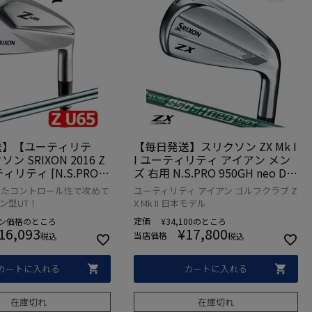
送】【ユーティリテ
【毎日発送】スリクソン ZX Mk I
 SRIXON 2016 Z
I ユーティリティ アイアン メン
ィリティ [N.S.PRO 9
ズ 右用 N.S.PRO 950GH neo DS
ST装着](日本正規品)
T for HYBRID スチールシャフト
れたコントロール性で攻めて
ユーティリティ アイアン ゴルフクラブ Z
2022年モデル 日本正規品 2022
ン型UT！
X Mk II 日本モデル
年11月発売
定価
ン価格
のところ
¥
34,100
のところ
16,093
¥
17,800
当店価格
税込
税込
カートに入れる
カートに入れる
在庫切れ
在庫切れ