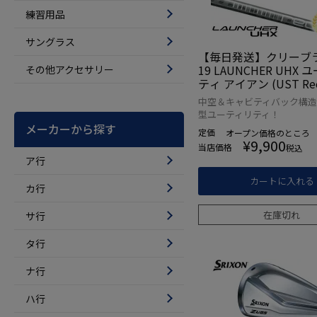
練習用品
サングラス
【毎日発送】クリーブラ
19 LAUNCHER UHX
その他アクセサリー
ティ アイアン (UST Reco
ーボンシャフト装着) U
中空＆キャビティバック構造
品【ユーティリティ】
型ユーティリティ！
イアン】
メーカーから探す
定価
オープン価格
のところ
¥
9,900
当店価格
税込
ア行
カートに入れる
カ行
在庫切れ
サ行
タ行
ナ行
ハ行