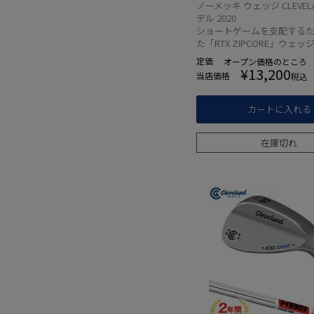
ッキ仕上げ KBS TOUR-
ノーメッキ ウェッジ CLEVELA
輸入品 ウエッジ USモ
デル 2020
ショートゲームを支配する
た「RTX ZIPCORE」ウェッ
定価
オープン価格
のところ
¥
13,200
当店価格
税込
カートに入れる
在庫切れ