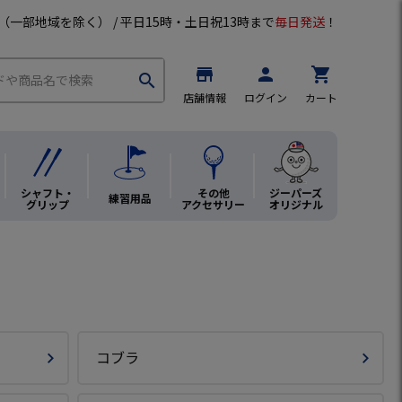
（一部地域を除く） / 平日15時・土日祝13時まで
毎日発送
！
store
person
shopping_cart
search
店舗情報
ログイン
カート
シャフト・
その他
ジーパーズ
練習用品
グリップ
アクセサリー
オリジナル
コブラ