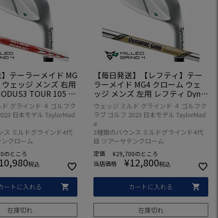
】テーラーメイド MG
【毎日発送】【レフティ】テー
ム ウェッジ メンズ 右用
ラーメイド MG4 クローム ウェ
MODUS3 TOUR 105 ス
ッジ メンズ 左用 レフティ Dyna
フト 日本正規品 2023
mic Gold EX TOUR ISSUE スチ
ルド グラインド ４ ゴルフク
ウェッジ ミルド グラインド ４ ゴルフク
ールシャフト 日本正規品 2023年
23 日本モデル TaylorMad
ラブ ゴルフ 2023 日本モデル TaylorMad
モデル
e
ンス ミルドグラインド4代
3種類のバウンス ミルドグラインド4代
テンクローム
目 ツアーサテンクローム
定価
00
のところ
¥
29,700
のところ
10,980
¥
12,800
当店価格
税込
税込
カートに入れる
カートに入れる
在庫切れ
在庫切れ