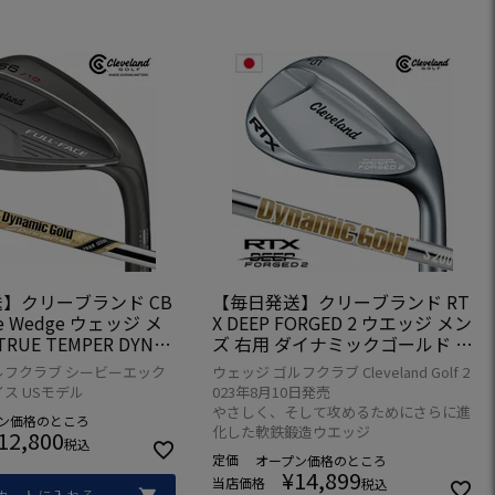
】クリーブランド CB
【毎日発送】クリーブランド RT
ace Wedge ウェッジ メ
X DEEP FORGED 2 ウエッジ メン
RUE TEMPER DYNA
ズ 右用 ダイナミックゴールド ス
 115 SPINNER TOUR I
チールシャフト 日本正規品 2023
ルフクラブ シービーエック
ウェッジ ゴルフクラブ Cleveland Golf 2
SA直輸入品
年モデル
ス USモデル
023年8月10日発売
やさしく、そして攻めるためにさらに進
ン価格
のところ
化した軟鉄鍛造ウエッジ
12,800
税込
定価
オープン価格
のところ
¥
14,899
当店価格
税込