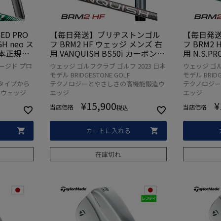
GED PRO
【毎日発送】ブリヂストンゴル
【毎日発
H neo ス
フ BRM2 HF ウェッジ メンズ 右
フ BRM2
本正規品
用 VANQUISH BS50i カーボンシ
用 N.S.P
ルフクラブ
ャフト 日本正規品 2023年モデル
シャフト 
ージド プロ
ウェッジ ゴルフクラブ ゴルフ 2023 日本
ウェッジ ゴル
ライド フ
ル
モデル BRIDGESTONE GOLF
モデル BRIDG
タイプから
テクノロジーとやさしさの高機能鍛造ウ
テクノロジ
けウェッジ
エッジ
エッジ
¥
15,900
¥
当店価格
当店価格
税込
カートに入れる
在庫切れ