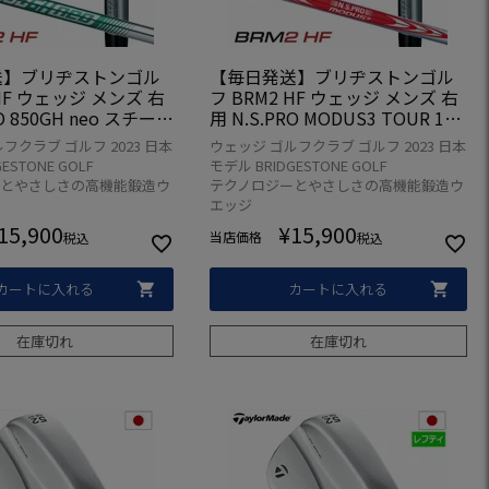
送】ブリヂストンゴル
【毎日発送】ブリヂストンゴル
 HF ウェッジ メンズ 右
フ BRM2 HF ウェッジ メンズ 右
RO 850GH neo スチール
用 N.S.PRO MODUS3 TOUR 105
日本正規品 2023年モデ
スチールシャフト 日本正規品 20
フクラブ ゴルフ 2023 日本
ウェッジ ゴルフクラブ ゴルフ 2023 日本
23年モデル
ESTONE GOLF
モデル BRIDGESTONE GOLF
ーとやさしさの高機能鍛造ウ
テクノロジーとやさしさの高機能鍛造ウ
エッジ
15,900
¥
15,900
当店価格
税込
税込
カートに入れる
カートに入れる
在庫切れ
在庫切れ