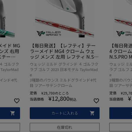
イド MG
【毎日発送】【レフティ】テー
【毎日発送
メンズ 右用
ラーメイド MG4 クローム ウェ
4 クロー
O スチール
ッジ メンズ 左用 レフティ N.S.P
N.S.PRO 
023年モデ
RO MODUS3 TOUR 105 スチー
チールシャ
４ ゴルフク
ウェッジ ミルド グラインド ４ ゴルフク
ウェッジ ミ
ルシャフト 日本正規品 2023年モ
年モデル
aylorMad
ラブ ゴルフ 2023 日本モデル TaylorMad
ラブ ゴルフ 20
デル
e
e
インド4代
3種類のバウンス ミルドグラインド4代
3種類のバウ
目 ツアーサテンクローム
目 ツアーサ
定価
定価
¥
29,700
のところ
¥
29,7
¥
12,800
¥
当店価格
当店価格
税込
カートに入れる
在庫切れ