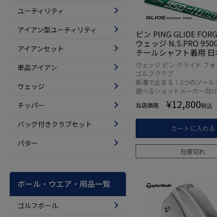
ユーティリティ
アイアン型ユーティリティ
ピン PING GLIDE FOR
ウェッジ N.S.PRO 950G
アイアンセット
チールシャフト着用 日
日本モデル ゴルフ ゴ
ウェッジ ピン グライド フォ
単品アイアン
右用 右打ち 右利き グ
ゴルフクラブ
ォージド
新溝で止まる！2つのソール
ウェッジ
選べるショットメーカー向
¥
12,800
チッパー
当店価格
税込
バッグ付きクラブセット
カートに入れる
パター
在庫切れ
ボール・ウエア・用品一覧
ゴルフボール