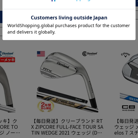
カートに入れる
在庫切れ
ッキ】ク
【毎日発送】クリーブランド RT
【毎日発送
ORE TO
X ZIPCORE FULL-FACE TOUR SA
ウェッジ メン
ェッジ ノーメ
TIN WEDGE 2021 ウェッジ (DG
elos 7