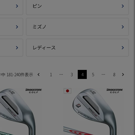
ピン
ミズノ
レディース
件中
181
-
240
件表示
1
…
3
4
5
…
8