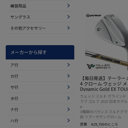
練習用品
サングラス
その他アクセサリー
メーカーから探す
ア行
カ行
【毎日発送】テーラーメ
4 クローム ウェッジ 
サ行
Dynamic Gold EX TOU
スチールシャフト 日本正
ウェッジ ミルド グラインド 
タ行
23年モデル
ラブ ゴルフ 2023 日本モデル T
e
ナ行
3種類のバウンス ミルドグラ
目 ツアーサテンクローム
ハ行
定価
¥
29,700
のところ