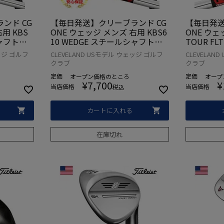
ンド CG
【毎日発送】クリーブランド CG
【毎日発送
用 KBS
ONE ウェッジ メンズ 右用 KBS6
ONE ウェ
ャフト
10 WEDGE スチールシャフト（R
TOUR FLT
ングリップ
+…115g） ラムキングリップ US
ャウサーグ
ェッジ ゴルフ
CLEVELAND USモデル ウェッジ ゴルフ
CLEVELAN
A直輸入品
クラブ
クラブ
定価
定価
オープン価格
のところ
オープ
¥
7,700
¥
当店価格
当店価格
税込
カートに入れる
在庫切れ