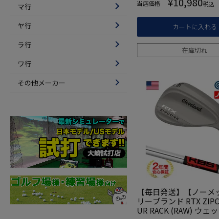
¥
10,980
当店価格
税込
マ行
ヤ行
カートに入れる
ラ行
在庫切れ
ワ行
その他メーカー
【毎日発送】【ノーメ
リーブランド RTX ZIPC
UR RACK (RAW) ウ