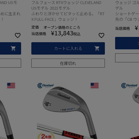
V USA直
SPINNER TOUR ISSUE／ラムキ
23年モデ
ND USモ
フルフェース RTXウェッジ CLEVELAND
ウェッジ ゴルフ
デル
ングリップ) USA直輸入品 ウエ
USモデル 2021モデル
デル
ッジ USモデル Clevelandロゴ入
ために生まれ
ふわりと浮かせてピタッと止める。「RT
ショートゲ
り
ジ！
X FULL-FACE」ウェッジ！
先の「CB 
¥
定価
オープン価格
のところ
当店価格
¥
13,843
当店価格
税込
カートに入れる
在庫切れ