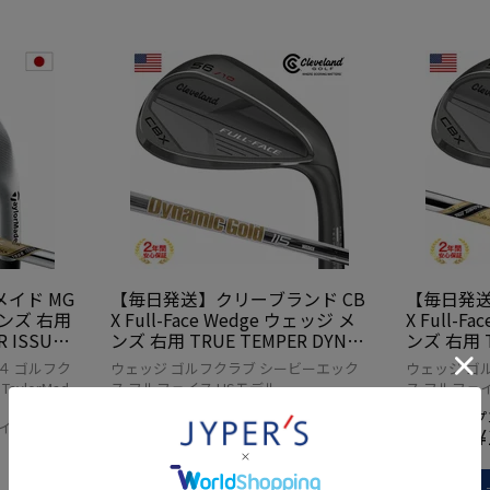
イド MG
【毎日発送】クリーブランド CB
【毎日発送
メンズ 右用
X Full-Face Wedge ウェッジ メ
X Full-F
R ISSUE
ンズ 右用 TRUE TEMPER DYNA
ンズ 右用 T
規品 20
MIC GOLD 115 スチールシャフ
MIC GOLD
４ ゴルフク
ウェッジ ゴルフクラブ シービーエック
ウェッジ ゴ
ト USA直輸入品
SSUE U
aylorMad
ス フルフェイス USモデル
ス フルフェイ
定価
定価
オープン価格
のところ
オープ
インド4代
¥
12,800
¥
当店価格
当店価格
税込