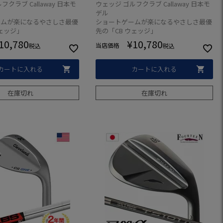
ル 日本正規品
着 2023年モデル 日本正規品
クラブ Callaway 日本モ
ウェッジ ゴルフクラブ Callaway 日本モ
デル
ームが楽になるやさしさ最優
ショートゲームが楽になるやさしさ最優
ウェッジ」
先の「CB ウェッジ」
10,780
¥
10,780
当店価格
税込
税込
カートに入れる
カートに入れる
在庫切れ
在庫切れ