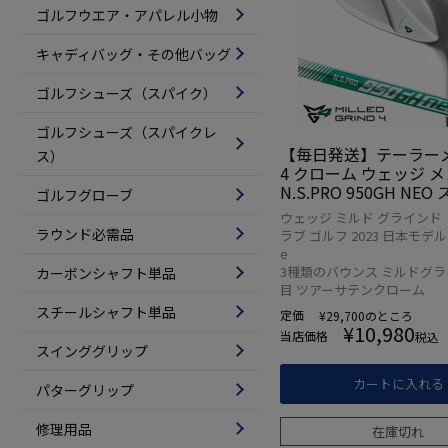
ゴルフウエア・アパレル小物
キャディバッグ・その他バッグ
ゴルフシューズ（スパイク）
ゴルフシューズ（スパイクレ
【毎日発送】テーラーメ
ス）
4 クローム ウェッジ 
N.S.PRO 950GH NE
ゴルフグローブ
シャフト 日本正規品 2
ウェッジ ミルド グラインド 
ル
ラウンド必需品
ラブ ゴルフ 2023 日本モデル T
e
3種類のバウンス ミルドグラ
カーボンシャフト単品
目 ツアーサテンクローム
スチールシャフト単品
定価
¥
29,700
のところ
¥
10,980
当店価格
税込
スインググリップ
カートに入れる
パターグリップ
修理用品
在庫切れ