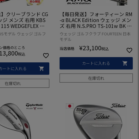
】クリーブランド CG
【毎日発送】フォーティーン RM
ッジ メンズ 右用 KBS
-α BLACK Edition ウェッジ メン
 115 WEDGEFLEX チ
ズ 右用 N.S.PRO TS-101w BK ス
リップ USA直輸入品
チールシャフト 日本正規品 2023
D USモデル ウェッジ ゴルフ
ウェッジ ゴルフクラブ FOURTEEN 日本
年モデル
モデル
¥
23,100
ン価格
のところ
当店価格
税込
13,800
税込
カートに入れる
カートに入れる
在庫切れ
在庫切れ