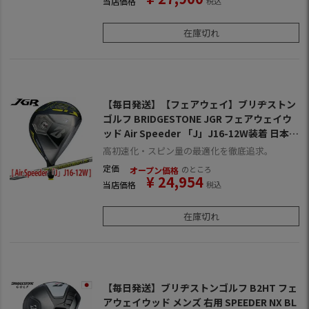
当店価格
税込
在庫切れ
【毎日発送】【フェアウェイ】ブリヂストン
ゴルフ BRIDGESTONE JGR フェアウェイウ
ッド Air Speeder 「J」J16-12W装着 日本仕
様
高初速化・スピン量の最適化を徹底追求。
定価
のところ
オープン価格
¥
24,954
当店価格
税込
在庫切れ
【毎日発送】ブリヂストンゴルフ B2HT フェ
アウェイウッド メンズ 右用 SPEEDER NX BL