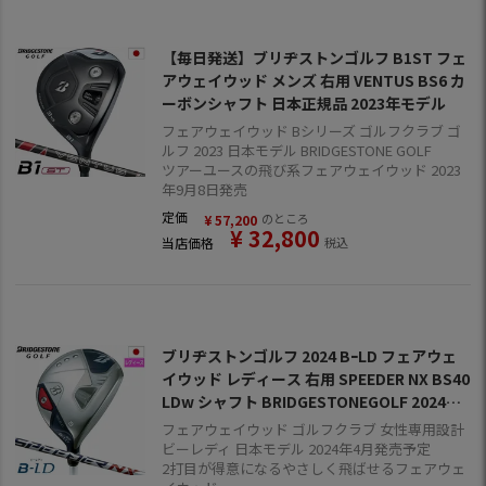
【毎日発送】ブリヂストンゴルフ B1ST フェ
アウェイウッド メンズ 右用 VENTUS BS6 カ
ーボンシャフト 日本正規品 2023年モデル
フェアウェイウッド Bシリーズ ゴルフクラブ ゴ
ルフ 2023 日本モデル BRIDGESTONE GOLF
ツアーユースの飛び系フェアウェイウッド 2023
年9月8日発売
定価
のところ
¥
57,200
¥
32,800
当店価格
税込
ブリヂストンゴルフ 2024 BｰLD フェアウェ
イウッド レディース 右用 SPEEDER NX BS40
LDw シャフト BRIDGESTONEGOLF 2024年
モデル 日本正規品
フェアウェイウッド ゴルフクラブ 女性専用設計
ビーレディ 日本モデル 2024年4月発売予定
2打目が得意になるやさしく飛ばせるフェアウェ