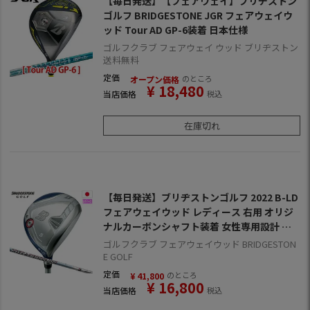
【毎日発送】【フェアウェイ】ブリヂストン
ゴルフ BRIDGESTONE JGR フェアウェイウ
ッド Tour AD GP-6装着 日本仕様
ゴルフクラブ フェアウェイ ウッド ブリヂストン
送料無料
定価
のところ
オープン価格
¥
18,480
当店価格
税込
在庫切れ
【毎日発送】ブリヂストンゴルフ 2022 B-LD
フェアウェイウッド レディース 右用 オリジ
ナルカーボンシャフト装着 女性専用設計 日
本正規品【メーカー保証】
ゴルフクラブ フェアウェイウッド BRIDGESTON
E GOLF
定価
のところ
¥
41,800
¥
16,800
当店価格
税込