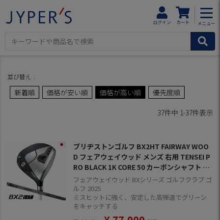
HOME
商品一覧
ゴルフクラブ
フェアウェイウッド
ブリヂストンゴルフ
ログイン
カート
メニュー
←1ページ前に戻る
並び替え
新着順
価格が安い順
価格が高い順
優先度順
37
件中
1
-
37
件表示
ブリヂストンゴルフ BX2HT FAIRWAY WOO
D フェアウェイウッド メンズ 右用 TENSEI P
RO BLACK 1K CORE 50 カーボンシャフト BR
IDGESTONE GOLF 日本正規品 2025年モデル
フェアウェイウッド BXシリーズ ゴルフクラブ ゴ
ルフ 2025
ミスヒットに強く、安定した高弾道でグリーン
をキャッチする
¥
77,000