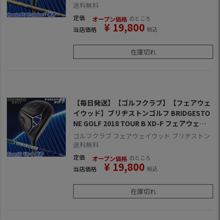
規品)
送料無料
定価
のところ
オープン価格
¥
19,800
当店価格
税込
在庫切れ
【毎日発送】【ゴルフクラブ】【フェアウェ
イウッド】ブリヂストンゴルフ BRIDGESTO
NE GOLF 2018 TOUR B XD-F フェアウェイ
ウッド [TourAD VR-6](日本正規品)
ゴルフクラブ フェアウェイウッド ブリヂストン
送料無料
定価
のところ
オープン価格
¥
19,800
当店価格
税込
在庫切れ