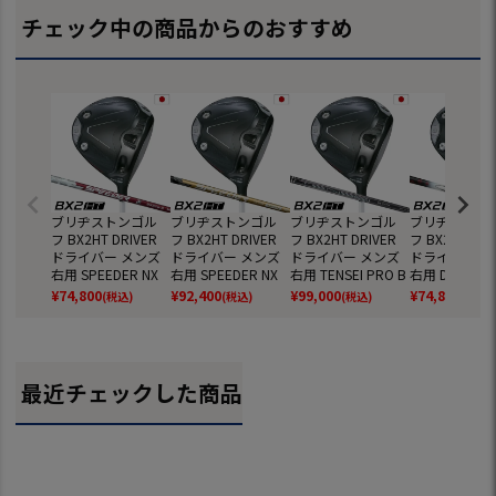
チェック中の商品からのおすすめ
ブリヂストンゴル
ブリヂストンゴル
ブリヂストンゴル
ブリヂストン
フ BX2HT DRIVER
フ BX2HT DRIVER
フ BX2HT DRIVER
フ BX2HT DRI
ドライバー メンズ
ドライバー メンズ
ドライバー メンズ
ドライバー メ
右用 SPEEDER NX
右用 SPEEDER NX
右用 TENSEI PRO B
右用 Diamana
BS50w カーボンシ
GOLD 50 カーボン
LACK 1K CORE 50
0 II カーボン
¥
74,800
¥
92,400
¥
99,000
¥
74,800
(税込)
(税込)
(税込)
(税込)
ャフト BRIDGESTO
シャフト BRIDGES
カーボンシャフト B
ト BRIDGEST
NE GOLF 日本正規
TONE GOLF 日本正
RIDGESTONE GOLF
GOLF 日本正規
品 2025年モデル
規品 2025年モデル
日本正規品 2025年
025年モデル
モデル
最近チェックした商品