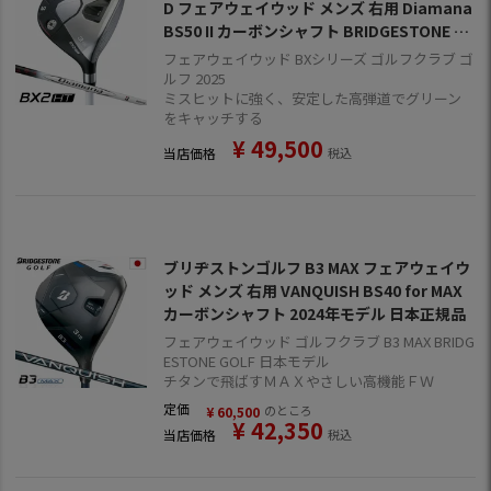
D フェアウェイウッド メンズ 右用 Diamana
BS50 II カーボンシャフト BRIDGESTONE G
OLF 日本正規品 2025年モデル
フェアウェイウッド BXシリーズ ゴルフクラブ ゴ
ルフ 2025
ミスヒットに強く、安定した高弾道でグリーン
をキャッチする
¥
49,500
当店価格
税込
ブリヂストンゴルフ B3 MAX フェアウェイウ
ッド メンズ 右用 VANQUISH BS40 for MAX
カーボンシャフト 2024年モデル 日本正規品
フェアウェイウッド ゴルフクラブ B3 MAX BRIDG
ESTONE GOLF 日本モデル
チタンで飛ばすＭＡＸやさしい高機能ＦＷ
定価
のところ
¥
60,500
¥
42,350
当店価格
税込