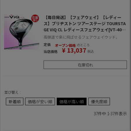
【毎日発送】【フェアウェイ】【レディー
ス】ブリヂストン ツアーステージ TOURSTA
GE ViQ CL レディースフェアウェイ[VT-401
W装着](日本仕様)
高弾道で楽に飛ばせるフェアウェイウッド。
定価
のところ
オープン価格
¥
13,037
当店価格
税込
在庫切れ
並び替え
新着順
価格が安い順
価格が高い順
優先度順
37
件中
1
-
37
件表示