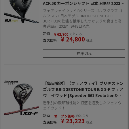
ACK 50 カーボンシャフト 日本正規品 2023年
モデル
フェアウェイウッド Bシリーズ ゴルフクラブ ゴ
ルフ 2023 日本モデル BRIDGESTONE GOLF
JGR・B2の性能を継承したつかまりの良さと高
弾道設計 2023年9月8日発売
定価
のところ
¥
62,700
¥
24,800
当店価格
税込
在庫切れ
【毎日発送】【フェアウェイ】ブリヂストン
ゴルフ BRIDGESTONE TOUR B XD-F フェア
ウェイウッド [Speeder 661 Evolution3装
着] (日本正規品)
番手別の飛距離性能と打感を追及したフェアウ
ェイウッド！
定価
のところ
オープン価格
¥
23,223
当店価格
税込