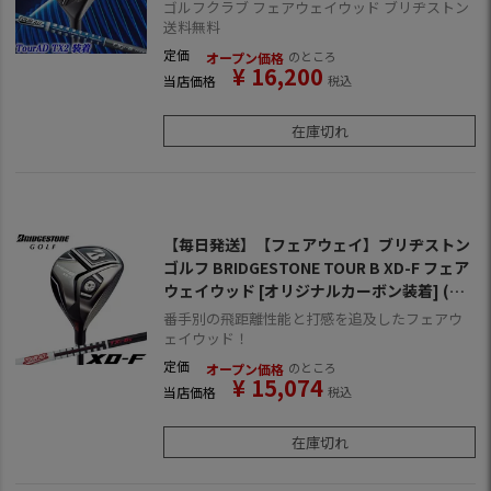
ウッド [TourAD TX2-6](日本正規品)
ゴルフクラブ フェアウェイウッド ブリヂストン
送料無料
定価
のところ
オープン価格
¥
16,200
当店価格
税込
在庫切れ
【毎日発送】【フェアウェイ】ブリヂストン
ゴルフ BRIDGESTONE TOUR B XD-F フェア
ウェイウッド [オリジナルカーボン装着] (日
本正規品)
番手別の飛距離性能と打感を追及したフェアウ
ェイウッド！
定価
のところ
オープン価格
¥
15,074
当店価格
税込
在庫切れ