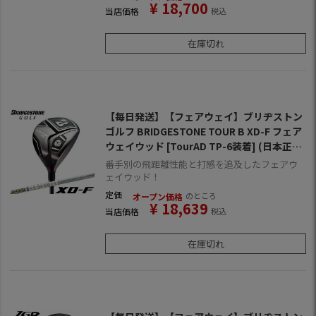
¥
18,700
当店価格
税込
在庫切れ
【毎日発送】【フェアウェイ】ブリヂストン
ゴルフ BRIDGESTONE TOUR B XD-F フェア
ウェイウッド [TourAD TP-6装着] (日本正規
品)
番手別の飛距離性能と打感を追及したフェアウ
ェイウッド！
定価
のところ
オープン価格
¥
18,639
当店価格
税込
在庫切れ