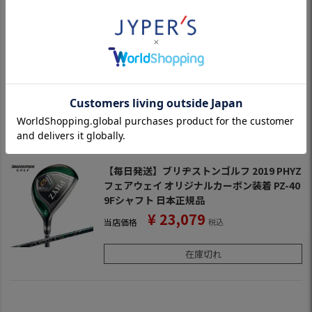
ウェイウッド [Diamana BF60装着] (日本正
規品)
番手別の飛距離性能と打感を追及したフェアウ
ェイウッド！
定価
のところ
オープン価格
¥
23,223
当店価格
税込
在庫切れ
【毎日発送】ブリヂストンゴルフ 2019 PHYZ
フェアウェイ オリジナルカーボン装着 PZ-40
9Fシャフト 日本正規品
¥
23,079
当店価格
税込
在庫切れ