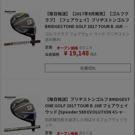
【毎日発送】【2017年9月発売】【ゴルフク
ラブ】【フェアウェイ】ブリヂストンゴルフ
BRIDGESTONE GOLF 2017 TOUR B JGR フ
ェアウェイウッド [TourAD IZ-5シャフト装
ゴルフクラブ フェアウェイ ウッド ブリヂストン
着](日本正規品)
送料無料
定価
のところ
オープン価格
¥
19,148
当店価格
税込
在庫切れ
【毎日発送】ブリヂストンゴルフ BRIDGEST
ONE GOLF 2017 TOUR B JGR フェアウェイ
ウッド [Speeder 569 EVOLUTION 4シャフ
ト装着](日本正規品)
飛距離性能を追求した飛ばせるフェアウェイウ
ッド
定価
のところ
オープン価格