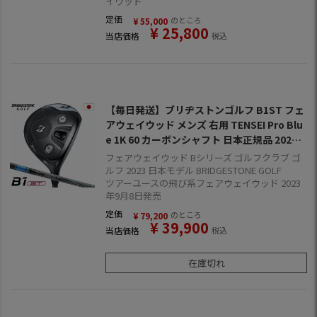
イウッド
定価
のところ
¥
55,000
¥
25,800
当店価格
税込
【毎日発送】ブリヂストンゴルフ B1ST フェ
アウェイウッド メンズ 右用 TENSEI Pro Blu
e 1K 60 カーボンシャフト 日本正規品 2023
年モデル
フェアウェイウッド Bシリーズ ゴルフクラブ ゴ
ルフ 2023 日本モデル BRIDGESTONE GOLF
ツアーユースの飛び系フェアウェイウッド 2023
年9月8日発売
定価
のところ
¥
79,200
¥
39,900
当店価格
税込
在庫切れ