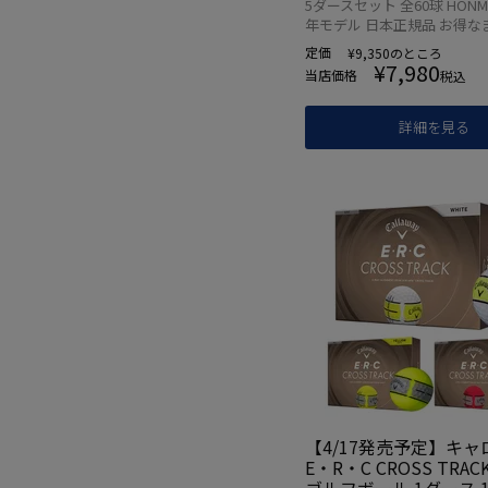
5ダースセット 全60球 HONMA 
年モデル 日本正規品 お得な
定価
¥
9,350
のところ
¥
7,980
当店価格
税込
詳細を見る
【4/17発売予定】キ
E・R・C CROSS TRA