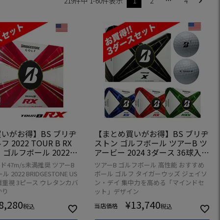
219
件中
1
-
60
件表示
1
2
…
4
いがお得】BS ブリヂ
【まとめ買いがお得】BS ブリヂ
2022 TOUR B RX
ストン ゴルフボール ツアーB ツ
 ゴルフボール 2022年
アービー 2024 3ダース 36球入 B
ース 24球入 USA直輸
RIDGESTONE GOLF BALL TOUR
47m/s未満推奨 ツアーB
ツアーB ゴルフボール 高性能 おすすめ
距離重視】【打感しっ
B X XS RX RXS MindSet ウレタ
 2022 BRIDGESTONE US
ボール ゴルフ タイガーウッズ ジェイソ
ンカバー 3ピース構造 USモデル
離重視 3ピース ウレタンカバ
ン・デイ 集中力を高める「マインドセ
並行輸入 USA直輸入品 3ダース
かり
ット」デザイン
セット
8,280
¥
13,740
当店価格
税込
税込