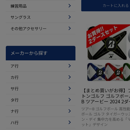
カートに入れる
練習用品
サングラス
その他アクセサリー
メーカーから探す
ア行
カ行
サ行
【まとめ買いがお得】
トンゴルフ ゴルフボー
タ行
B ツアービー 2024 2ダ
入 BRIDGESTONE GOLF
ツアーB ゴルフボール 高性能
ナ行
OUR B X XS RX RXS M
ボール ゴルフ タイガーウッ
レタンカバー 3ピース構
ン・デイ 集中力を高める「
ハ行
デル 並行輸入 USA直輸
ット」デザイン
ースセット