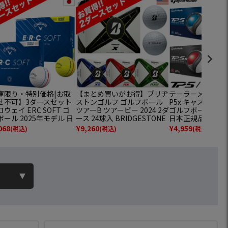
庫限り・特別価格|お取
【まとめ買いがお得】ブリヂ
テーラーメイド 202
せ不可】3ダースセット
ストンゴルフ ゴルフボール
P5x キャストウ
ウェイ ERC SOFT ゴ
ツアーB ツアービー 2024 2ダ
ゴルフボール 1ダー
ール 2025年モデル 日
ース 24球入 BRIDGESTONE
日本正規品
品 3ダース 全36球
GOLF BALL TOUR B X XS RX
068
¥
9,260
¥
4,959
(税込)
(税込)
(税込)
RXS MindSet ウレタンカバ
円
ー 3ピース構造 USモデル 並
行輸入 USA直輸入品 2ダース
セット