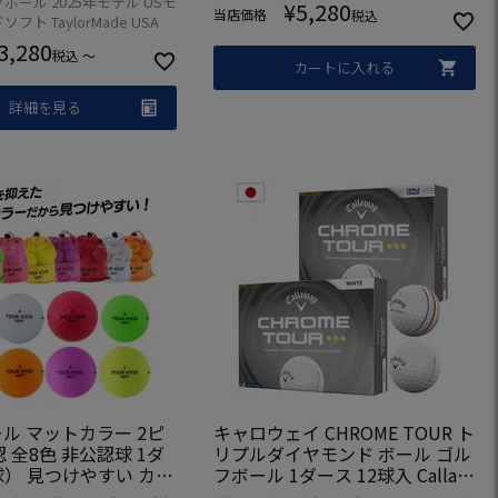
ボール 2025年モデル USモ
¥
5,280
当店価格
税込
フト TaylorMade USA
3,280
税込
〜
カートに入れる
詳細を見る
ル マットカラー 2ピ
キャロウェイ CHROME TOUR ト
 全8色 非公認球 1ダ
リプルダイヤモンド ボール ゴル
球） 見つけやすい カラ
フボール 1ダース 12球入 Callaw
ボールロスト激減 ジー
ay ゴルフ 2026年モデル ゴルフ