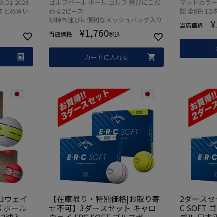
D1 2024
ゴルフボール ボール ゴルフ 飛びにこだ
マットカラー
ュバッグ入り 蛍光 グリーン レッ
パーズオ
まとめ買い
わる2ピース!
認 全8色 12
ド カラーボール 目立つ 高反発
球持ち運びに便利なメッシュバッグ入り
¥
当店価格
¥
1,760
当店価格
税込
カートに入れる
ャロウェイ
【在庫限り・特別価格|お取り寄
2ダースセ
CK ボール
せ不可】3ダースセット キャロ
C SOFT