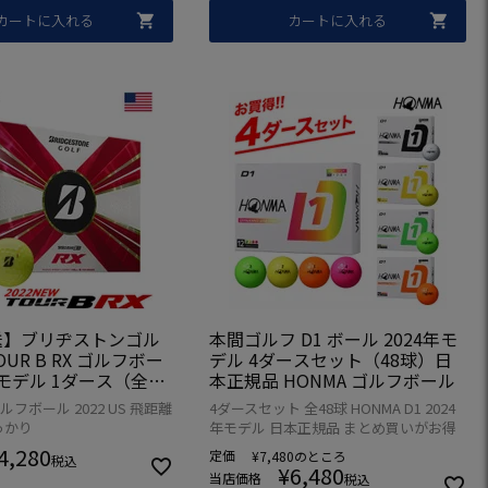
カートに入れる
カートに入れる
送】ブリヂストンゴル
本間ゴルフ D1 ボール 2024年モ
TOUR B RX ゴルフボー
デル 4ダースセット（48球）日
年モデル 1ダース（全12
本正規品 HONMA ゴルフボール
シー・トンプソン使用
ルフボール 2022 US 飛距離
4ダースセット 全48球 HONMA D1 2024
X USA直輸入品【BRID
っかり
年モデル 日本正規品 まとめ買いがお得
E GOLF】【飛距離重
4,280
定価
¥
7,480
のところ
感しっかり目】【上半
税込
¥
6,480
当店価格
税込