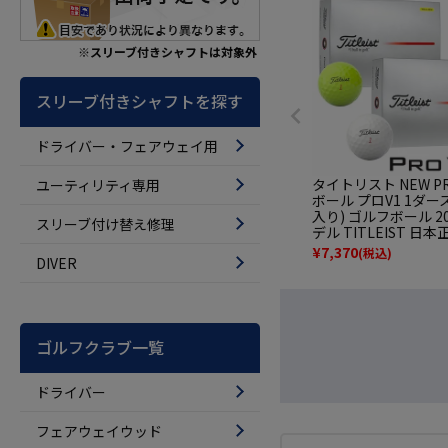
Ｑ．在庫なし
※スリーブ付きシャフトは対象外
表示する
スリーブ付きシャフトを探す
ドライバー・フェアウェイ用
タイトリスト NEW PR
ユーティリティ専用
Ｑ．価格帯（
ボール プロV1 1ダース
入り) ゴルフボール 2
スリーブ付け替え修理
デル TITLEIST 日
¥
7,370
(税込)
DIVER
ゴルフクラブ一覧
ドライバー
フェアウェイウッド