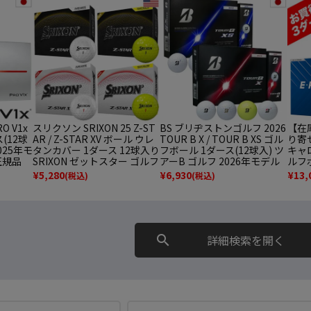
商品の表示
表示しない
O V1x
スリクソン SRIXON 25 Z-ST
BS ブリヂストンゴルフ 2026
【在
税別）
(12球
AR / Z-STAR XV ボール ウレ
TOUR B X / TOUR B XS ゴル
り寄
025年モ
タンカバー 1ダース 12球入り
フボール 1ダース(12球入) ツ
キャロ
本正規品
SRIXON ゼットスター ゴルフ
アーB ゴルフ 2026年モデル
ルフボ
ボール USA直輸入品 2025年
BRIDGESTONE GOLF 日本
本正規
¥
5,280
¥
6,930
¥
13,
(税込)
(税込)
モデル 並行輸入
正規品
円〜
検索
search
詳細検索を開く