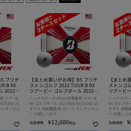
S ブリヂ
【まとめ買いがお得】BS ブリヂ
【まとめ買
R B RX
ストンゴルフ 2022 TOUR B RX
ストンゴルフ 
 2022年
ツアービー ゴルフボール 2022年
ツアービー
 USA直輸
モデル 3ダース 36球入 USA直輸
モデル 2ダ
奨 ツアーB
ヘッドスピード47m/s未満推奨 ツアーB
ヘッドスピード
打感しっ
入品【飛距離重視】【打感しっ
入品【飛
ESTONE US
RX ゴルフボール 2022 BRIDGESTONE US
RX ゴルフボール
かり目】
かり目】
 ウレタンカバ
モデル 飛距離重視 3ピース ウレタンカバ
モデル 飛距
ー 打感しっかり
ー 打感しっ
¥
12,080
¥
当店価格
当店価格
税込