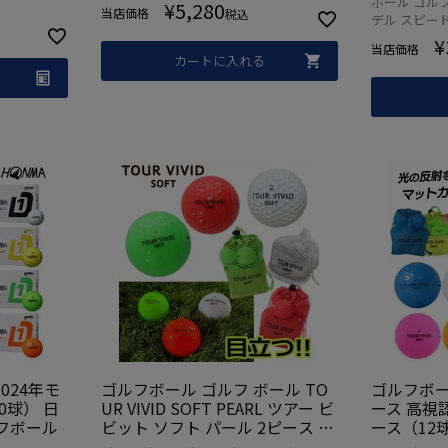
ボール ゴルフ
¥
5,280
当店価格
税込
デル スピードソ
¥
当店価格
カートに入れる
024年モ
ゴルフボール ゴルフ ボール TO
ゴルフボー
0球） 日
UR VIVID SOFT PEARL ツアー ビ
ース 高視認
ルフボール
ビット ソフト パール 2ピース デ
ース（12
ィスタンス 1ダース 12球 メッシ
ーボール 