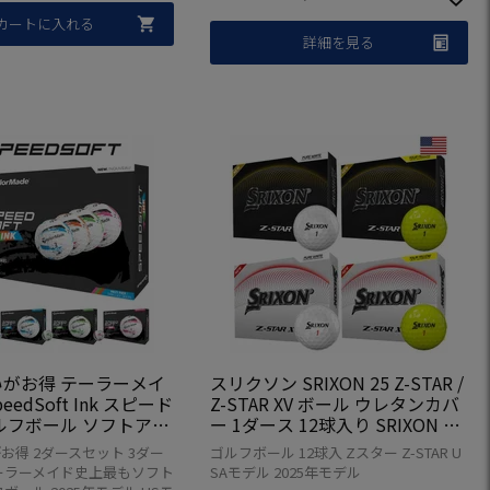
カートに入れる
詳細を見る
がお得 テーラーメイ
スリクソン SRIXON 25 Z-STAR /
peedSoft Ink スピード
Z-STAR XV ボール ウレタンカバ
ルフボール ソフトアイ
ー 1ダース 12球入り SRIXON ゼ
2層構造 USA直輸入品
ットスター ゴルフ ボール USA直
お得 2ダースセット 3ダー
ゴルフボール 12球入 Zスター Z-STAR U
輸入品 2025年モデル 並行輸入
ーラーメイド史上最もソフト
SAモデル 2025年モデル