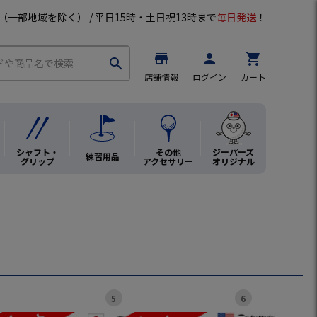
（一部地域を除く） / 平日15時・土日祝13時まで
毎日発送
！
store
person
shopping_cart
search
店舗情報
ログイン
カート
リーズ
CHROMEシリーズ
シャフト・
その他
ジーパーズ
練習用品
グリップ
アクセサリー
オリジナル
5
6