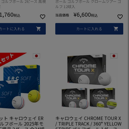
 ゴルフボール 2ピース 高視
ボール ゴルフボール クロームツアー ゴ
リジナル
ボール 日本正規品
球
ルフ 12球入
1,760
¥
6,600
当店価格
税込
税込
カートに入れる
カートに入れる
ット キャロウェイ ER
キャロウェイ CHROME TOUR X
 ゴルフボール 2025年モ
/ TRIPLE TRACK / 360° YELLOW