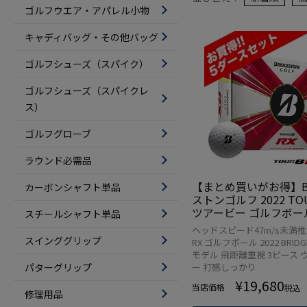
ゴルフウエア・アパレル小物
キャディバッグ・その他バッグ
ゴルフシューズ（スパイク）
ゴルフシューズ（スパイクレ
ス）
ゴルフグローブ
ラウンド必需品
【まとめ買いがお得】B
カーボンシャフト単品
ストンゴルフ 2022 TOU
ツアービー ゴルフボール
スチールシャフト単品
モデル 5ダース 60球入
ヘッドスピード47m/s未満推
入品【飛距離重視】【
スインググリップ
RX ゴルフボール 2022 BRIDG
かり目】
モデル 飛距離重視 3ピース
パターグリップ
ー 打感しっかり
¥
19,680
当店価格
税込
修理用品