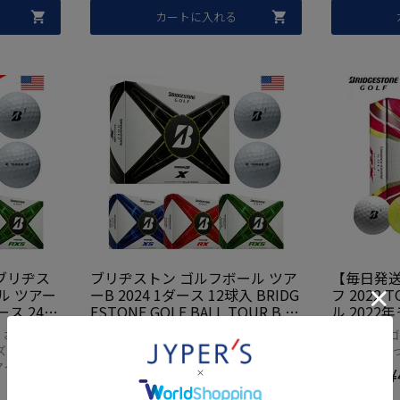
カートに入れる
ブリヂス
ブリヂストン ゴルフボール ツア
【毎日発
ル ツアー
ーB 2024 1ダース 12球入 BRIDG
フ 2022 
ース 24球
ESTONE GOLF BALL TOUR B X
ル 2022
 BALL T
XS RX RXS MindSet ウレタンカ
球） レク
 おすすめ
2024NEW ツアーB ゴルフボール 高性能
ツアーBRX ゴ
indSet ウ
バー 3ピース構造 USモデル 並行
ツアーB R
ズ ジェイソ
おすすめ ボール ゴルフ タイガーウッズ
重視 打感し
造 USモ
輸入 USA直輸入品 飛び スピン
GESTON
マインドセ
ジェイソン・デイ 集中力を高める「マ
¥
入品 2ダ
ゴルフ ボール 人気
視】【打
当店価格
インドセット」デザイン新登場！
期SALE】