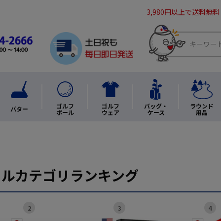
本間ゴルフ
ミズノ
RZN
レディース
3,980円以上で送料無料
の絞り込み
ーポン対象
V1シリーズ
Z－STARシリーズ
TP5シ
ゴルフ
ゴルフ
バッグ・
ラウンド
パター
ボール
ウェア
ケース
用品
ド検索（スペースで複数可）
ールカテゴリランキング
2
3
4