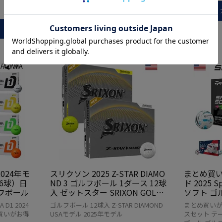
¥
4,980
当店価格
税込
カートに入れる
024年モ
スリクソン 2025 Z-STAR DIAMO
まとめ買い
6球）日
ND 3 ゴルフボール 1ダース 12球
ド 2025 S
ルフボール
入 ゼットスター SRIXON GOLF
ソフト ゴ
BALL USA直輸入品 並行輸入
オノマー 
D1 2024
ゴルフボール 12球入 Z-STAR DIAMOND
まとめ買いが
買いがお得
USAモデル 2025年モデル
スセット テ