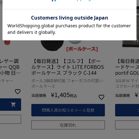
レザー調
【毎日発送】【ゴルフ】【ボー
【毎日発送
ー QQB
ルケース】ライト LITE FORBOS
ードケース Q
 小物 日本
ボールケース ブラック C-144
portif 
正規品
ッチャー
ボール2個収納可能 フォーボスの可愛い
2018FW 
ボールケース
コアカード
¥
1,405
¥
当店価格
当店価格
税込
再入荷お知らせメール登録
在庫切れ