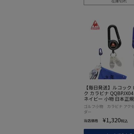
在庫切れ
【毎日発送】ルコック 
ク カラビナ QQBPJX0
ネイビー 小物 日本正
ゴルフ小物 カラビナ アク
ダー
¥
1,320
当店価格
税込