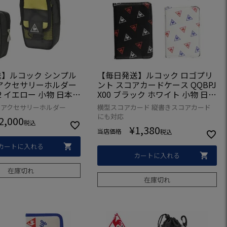
】ルコック シンプル
【毎日発送】ルコック ロゴプリ
アクセサリーホルダー
ント スコアカードケース QQBPJ
72 イエロー 小物 日本正
X00 ブラック ホワイト 小物 日本
正規品
 アクセサリーホルダー
横型スコアカード 縦書きスコアカード
にも対応
2,000
税込
¥
1,380
当店価格
税込
カートに入れる
カートに入れる
在庫切れ
在庫切れ