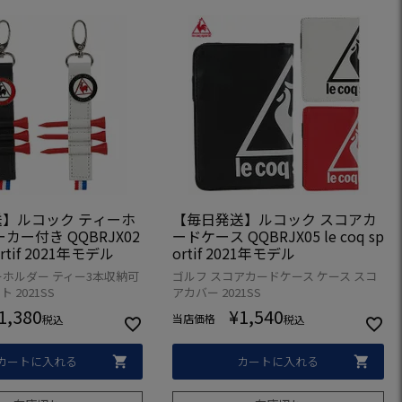
】ルコック ティーホ
【毎日発送】ルコック スコアカ
カー付き QQBRJX02
ードケース QQBRJX05 le coq sp
portif 2021年モデル
ortif 2021年モデル
ーホルダー ティー3本収納可
ゴルフ スコアカードケース ケース スコ
 2021SS
アカバー 2021SS
1,380
¥
1,540
当店価格
税込
税込
カートに入れる
カートに入れる