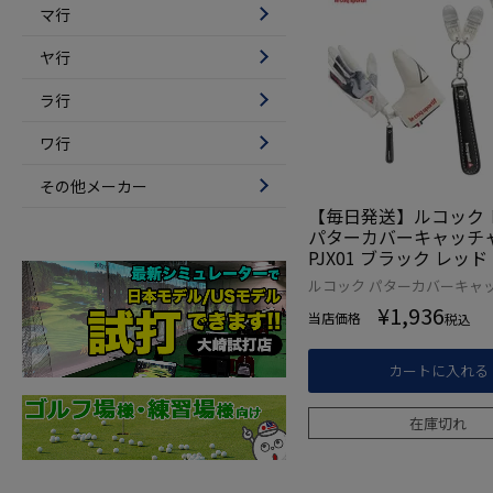
マ行
ヤ行
ラ行
ワ行
その他メーカー
【毎日発送】ルコック 
パターカバーキャッチャ
PJX01 ブラック レッド
正規品
ルコック パターカバーキャ
¥
1,936
当店価格
税込
カートに入れる
在庫切れ