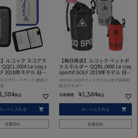
】ルコック スコアカ
【毎日発送】ルコック ペットボ
QCLJX04 Le coq s
トルホルダー QQBLJX00 Le coq
GOLF 2018年モデル 日本
sportif GOLF 2019年モデル 日本
正規品
マイスコアカードケース 縦長ス
2019SS 500のペットボトル1本が収納可
対応
能なホルダー
1,584
¥
1,584
当店価格
税込
税込
カートに入れる
カートに入れる
在庫切れ
在庫切れ