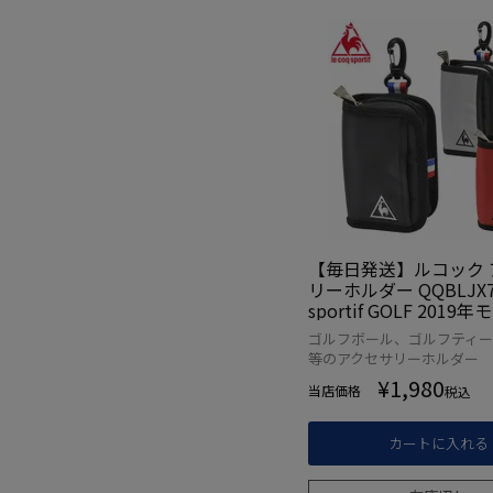
【毎日発送】ルコック 
リーホルダー QQBLJX71
sportif GOLF 2019
正規品
ゴルフボール、ゴルフティ
等のアクセサリーホルダー
¥
1,980
当店価格
税込
カートに入れる