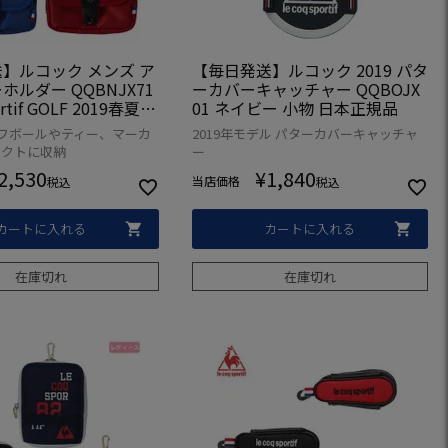
】ルコック メンズ ア
【毎日発送】ルコック 2019 パタ
ルダー QQBNJX71
ーカバーキャッチャー QQBOJX
ortif GOLF 2019春夏
01 ネイビー 小物 日本正規品
品
ゴルフボールやティー、マーカ
2019年モデル パターカバーキャッチャ
パクトに収納
ー
2,530
¥
1,840
当店価格
税込
税込
カートに入れる
カートに入れる
在庫切れ
在庫切れ