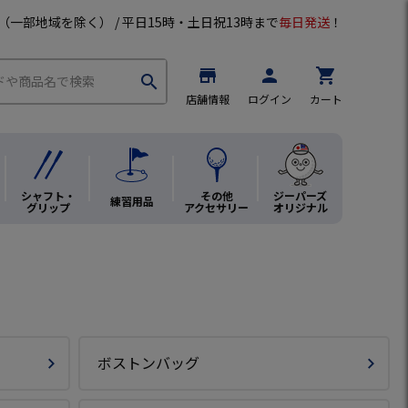
（一部地域を除く） / 平日15時・土日祝13時まで
毎日発送
！
store
person
shopping_cart
search
店舗情報
ログイン
カート
シャフト・
その他
ジーパーズ
練習用品
グリップ
アクセサリー
オリジナル
ボストンバッグ