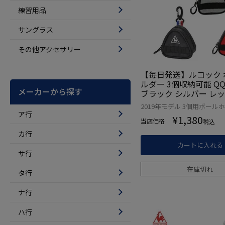
練習用品
サングラス
その他アクセサリー
【毎日発送】ルコック 
ルダー 3個収納可能 QQB
メーカーから探す
ブラック シルバー レッ
ポーチ 日本正規品
2019年モデル 3個用ボール
ア行
¥
1,380
当店価格
税込
カ行
カートに入れる
サ行
在庫切れ
タ行
ナ行
ハ行