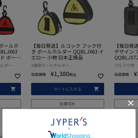
ボールホ
【毎日発送】ルコック フック付
【毎日発送
LJX63
き ボールホルダー QQBLJX63 イ
デザイン 
ド ボール
エロー 小物 日本正規品
QQBLJX
規品
ホルダー
3個用ボールホルダー
ゴルフ小物
¥
1,380
¥
当店価格
当店価格
税込
カートに入れる
在庫切れ