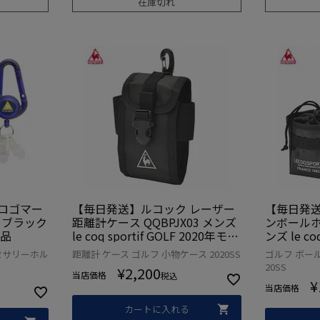
在庫切れ
ロゴマー
【毎日発送】ルコック レーザー
【毎日発送
4 ブラック
距離計ケース QQBPJX03 メンズ
ンボールホル
規品
le coq sportif GOLF 2020年モデ
ンズ le coq
ル
年モデル
セサリーホル
距離計 ケース ゴルフ 小物ケース 2020SS
ゴルフ ボール
20SS
¥
2,200
当店価格
税込
¥
当店価格
カートに入れる