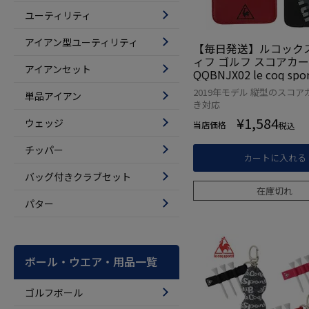
ユーティリティ
アイアン型ユーティリティ
【毎日発送】ルコック
ィフ ゴルフ スコアカ
アイアンセット
QQBNJX02 le coq spor
2019年モデル 縦型のスコア
単品アイアン
き対応
¥
1,584
ウェッジ
当店価格
税込
チッパー
カートに入れる
バッグ付きクラブセット
在庫切れ
パター
ボール・ウエア・用品一覧
ゴルフボール