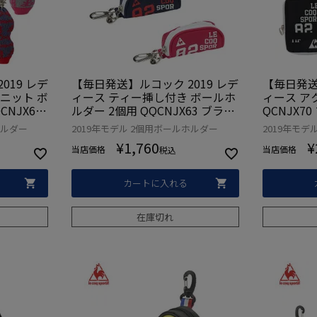
019 レデ
【毎日発送】ルコック 2019 レデ
【毎日発送
ニット ボ
ィース ティー挿し付き ボールホ
ィース ア
NJX60
ルダー 2個用 QQCNJX63 ブラッ
QCNJX7
 小物 日
ク ネイビー ピンク 小物 日本正
ンク 小物
ホルダー
2019年モデル 2個用ボールホルダー
2019年モ
規品
¥
1,760
¥
当店価格
当店価格
税込
カートに入れる
在庫切れ