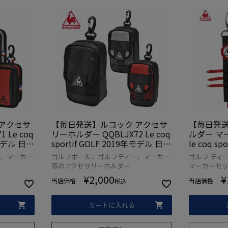
アクセサ
【毎日発送】ルコック アクセサ
【毎日発送
 Le coq
リーホルダー QQBLJX72 Le coq
ルダー マー
年モデル 日本
sportif GOLF 2019年モデル 日本
le coq s
正規品
ー、マーカー
ゴルフボール、ゴルフティー、マーカー
ゴルフ ティ
等のアクセサリーホルダー
マーカーセット
¥
2,000
¥
当店価格
当店価格
税込
カートに入れる