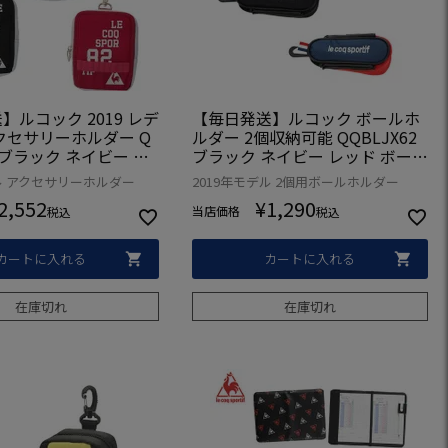
】ルコック 2019 レデ
【毎日発送】ルコック ボールホ
クセサリーホルダー Q
ルダー 2個収納可能 QQBLJX62
0 ブラック ネイビー ピ
ブラック ネイビー レッド ボール
 日本正規品
ポーチ 日本正規品
デル アクセサリーホルダー
2019年モデル 2個用ボールホルダー
2,552
¥
1,290
当店価格
税込
税込
カートに入れる
カートに入れる
在庫切れ
在庫切れ