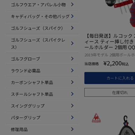
ゴルフウエア・アパレル小物
キャディバッグ・その他バッグ
ゴルフシューズ（スパイク）
【毎日発送】ルコック 2
ゴルフシューズ（スパイクレ
ィース ティー挿し付き 
ールホルダー 2個用 QQC
ス）
ブラック ピンク レッド
2019年モデル 2個用ボール
本正規品
ゴルフグローブ
¥
2,200
当店価格
税込
ラウンド必需品
カートに入れる
カーボンシャフト単品
在庫切れ
スチールシャフト単品
スインググリップ
パターグリップ
修理用品