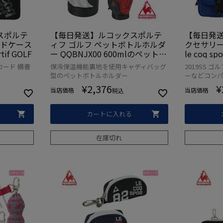
スポルテ
【毎日発送】ルコックスポルテ
【毎日発送
ードケース
ィフ ゴルフ ペットボトルホルダ
クセサリーホ
tif GOLF
ー QQBNJX00 600mlのペットボ
le coq sp
トル対応 le coq sportif GOLF
日本正規
カード 横書
保冷保温機能裏地を使用キャディバッグ
2019SS 
型のペットボトルホルダー
ーなどコン
¥
2,376
¥
当店価格
当店価格
税込
カートに入れる
在庫切れ