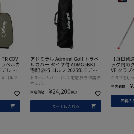
TR COV
アドミラル Admiral Golf トラベ
【毎日発
 トラベルカ
ルカバー タイヤ付 ADMG5BK1
ッグ内のク
年モデル 日
宅配 旅行 ゴルフ 2025年モデル
VE クラブグ
日本正規品
ラベルカ
ス ゴルフ
トラベルカバー ゴルフ 宅配 旅行 保護 日
クラブをし
【米国製
本モデル
¥
当店価格
¥
24,200
当店価格
税込
再入
カートに入れる