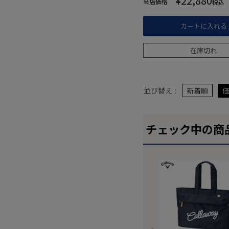
¥
22,880
当店価格
税込
カートに入れる
在庫切れ
並び替え
新着順
チェック中の商