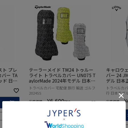
ト プレ
テーラーメイド TM24 トゥルー
キャロウェ
バー TA
ライト トラベルカバー UN075 T
バー 24 JM
レッド 日本
aylorMade 2024年モデル 日本正
デル 日本
規品
トラベルカバー 宅配便 旅行 輸送 ゴルフ
トラベルカバ
2024SS
行 日本モデ
¥
6,600
¥
当店価格
当店価格
税込
カートに入れる