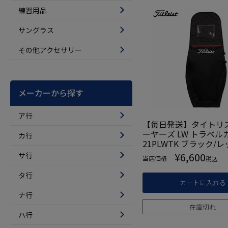
練習用品
サングラス
その他アクセサリー
メーカーから探す
ア行
【毎日発送】タイトリス
ーヤーズ LW トラベルカ
カ行
21PLWTK ブラック/
正規品 2023年モデル
¥
6,600
サ行
当店価格
税込
タ行
カートに入れる
ナ行
在庫切れ
ハ行