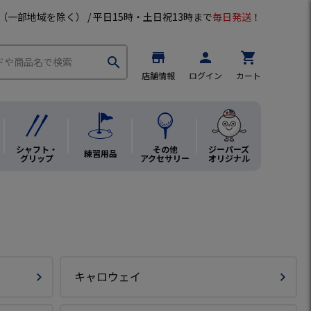
（一部地域を除く） / 平日15時・土日祝13時まで
毎日発送
！
store
person
shopping_cart
search
店舗情報
ログイン
カート
シャフト・
その他
ジーパーズ
練習用品
グリップ
アクセサリー
オリジナル
キャロウェイ