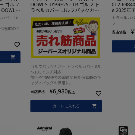
ー ゴルフ
OOWLS JYPRF25TTR ゴルフ ト
012-6984
OOWLS
ラベルカバー ゴルフバックカバ
e 2025
クカバー
ー ゴルフカバー 宅配便 飛行機
バー 10.
トラベルカバ
飛行機 旅
旅行
み
フ
期保管時のキ
¥
当店価格
ゴルフバッグカバー トラベルカバー 8.5
～10.5インチ対応
旅行や宅配便での輸送や長期保管時のキ
ャディバッグの保護に。
¥
6,980
当店価格
税込
カートに入れる