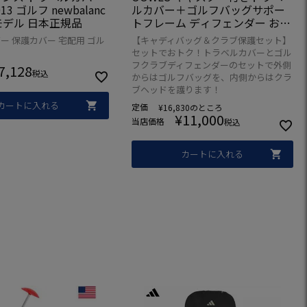
013 ゴルフ newbalanc
ルカバー＋ゴルフバッグサポー
年モデル 日本正規品
トフレーム ディフェンダー お得
なセット JYPRF25TTR ゴルフ J
ー 保護カバー 宅配用 ゴル
【キャディバッグ＆クラブ保護セット】
YPRF25GCDFD ジーパーズオリ
セットでおトク！トラベルカバーとゴル
ジナル
フクラブディフェンダーのセットで外側
7,128
税込
からはゴルフバッグを、内側からはクラ
ブヘッドを護ります！
カートに入れる
定価
¥
16,830
のところ
¥
11,000
当店価格
税込
カートに入れる