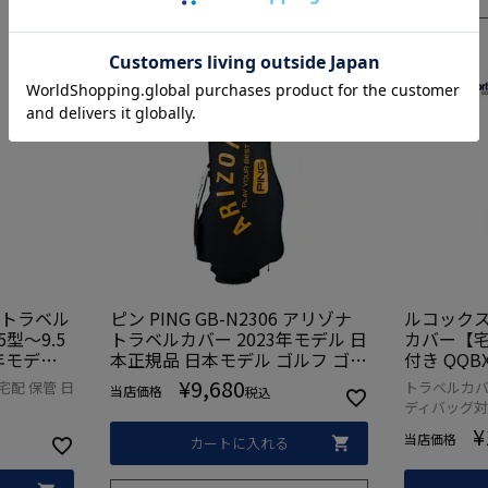
在庫切れ
 トラベル
ピン PING GB-N2306 アリゾナ
ルコックス
5型～9.5
トラベルカバー 2023年モデル 日
カバー【
25年モデル
本正規品 日本モデル ゴルフ ゴル
付き QQBXJA
フバッグ 宅急便
olf 20
¥
9,680
宅配 保管 日
トラベルカバ
当店価格
税込
ディバッグ対応
¥
当店価格
カートに入れる