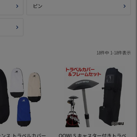
ピン
18
件中
1
-
18
件表示
ンス トラベルカバー
OOWLS キャスター付きトラベ