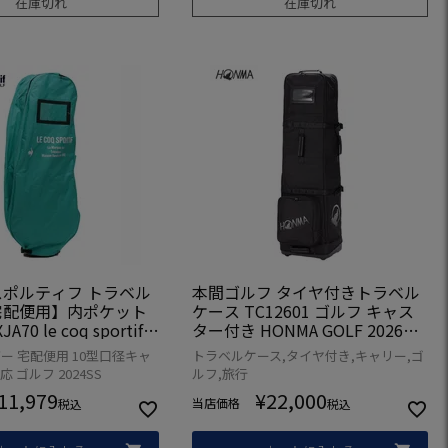
在庫切れ
在庫切れ
ポルティフ トラベル
本間ゴルフ タイヤ付きトラベル
宅配便用】内ポケット
ケース TC12601 ゴルフ キャス
70 le coq sportif g
ター付き HONMA GOLF 2026年
24年モデル 日本正規品
モデル 日本正規品
ー 宅配便用 10型口径キャ
トラベルケース,タイヤ付き,キャリー,ゴ
 ゴルフ 2024SS
ルフ,旅行
11,979
¥
22,000
当店価格
税込
税込