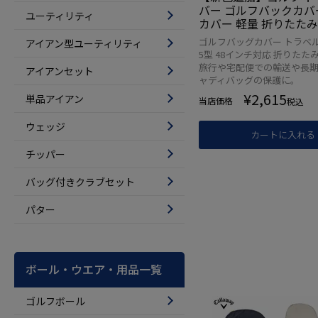
バー ゴルフバックカバ
ユーティリティ
カバー 軽量 折りたたみ 
軽量高耐久 ゴルフバッ
ゴルフバッグカバー トラベルカ
アイアン型ユーティリティ
大容量 高耐久 宅配便 
5型 48インチ対応 折りたた
行
旅行や宅配便での輸送や長
アイアンセット
ャディバッグの保護に。
¥
2,615
単品アイアン
当店価格
税込
ウェッジ
カートに入れる
チッパー
バッグ付きクラブセット
パター
ボール・ウエア・用品一覧
ゴルフボール