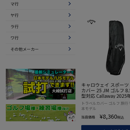
マ行
ヤ行
ラ行
ワ行
その他メーカー
キャロウェイ スポーツ
カバー 25 JM ゴルフ 8.
型対応 Callaway 20
日本正規品
トラベルカバー ゴルフ 旅行 
本モデル
¥
8,360
当店価格
税込