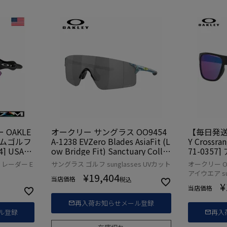
OAKLE
オークリー サングラス OO9454
【毎日発送
プリズムゴルフ
A-1238 EVZero Blades AsiaFit (L
Y Crossr
] USA直
ow Bridge Fit) Sanctuary Colle
71-035
ction UVカット OAKLEY 2023年
ル
f レーダー E
サングラス ゴルフ sunglasses UVカット
オークリー O
モデル 国内正規品
アイウエア sun
¥
19,404
当店価格
税込
¥
当店価格
再入荷お知らせメール登録
ル登録
再入