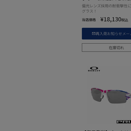
IT) [OO9271-2661] 
偏光レンズ採用の耐衝撃性
品
グラス！
¥
18,130
当店価格
税込
再入荷お知らせメー
在庫切れ