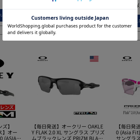
¥
18,480
¥
当店価格
当店価格
税込
ル登録
再入荷お知らせメール登録
再入
在庫切れ
ンズ】
【毎日発送】オークリー OAKLE
【毎日発送】
ス】オー
Y FLAK 2.0 XL サングラス プリズ
0 (Asia Fi
 (ASIA F
ムブラックレンズ PRIZM BLACK
サングラス O