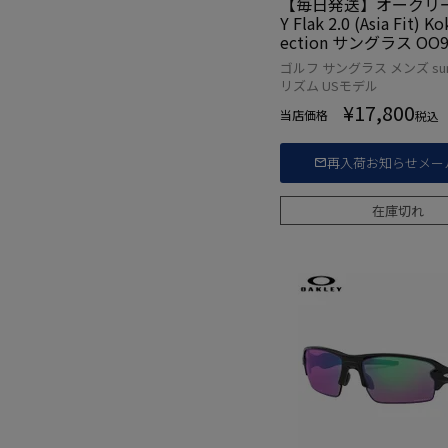
【毎日発送】オークリー 
Y Flak 2.0 (Asia Fit) K
ection サングラス OO9
1 USA直輸入品
ゴルフ サングラス メンズ sung
リズム USモデル
¥
17,800
当店価格
税込
再入荷お知らせメー
在庫切れ