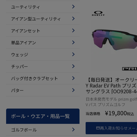
ユーティリティ
アイアン型ユーティリティ
アイアンセット
単品アイアン
ウェッジ
チッパー
バッグ付きクラブセット
【毎日発送】オークリー 
Y Radar EV Path 
パター
サングラス [OO9208-44
輸入品
日本未発売モデル prizm gol
V パス プリズムゴルフ
¥
19,800
当店価格
税込
ボール・ウエア・用品一覧
再入荷お知らせメー
ゴルフボール