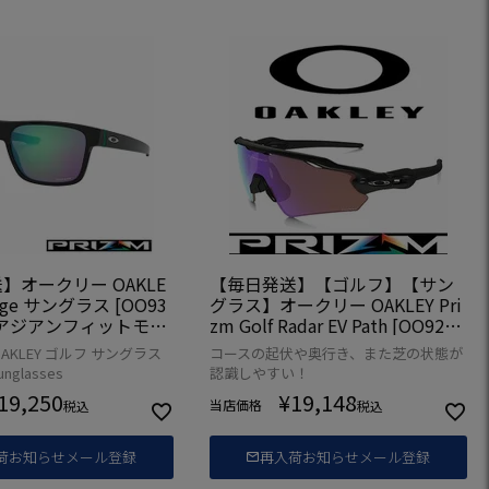
】オークリー OAKLE
【毎日発送】【ゴルフ】【サン
ange サングラス [OO93
グラス】オークリー OAKLEY Pri
7] アジアンフィットモデ
zm Golf Radar EV Path [OO9275
-11] USA直輸入品
AKLEY ゴルフ サングラス
コースの起伏や奥行き、また芝の状態が
glasses
認識しやすい！
19,250
¥
19,148
当店価格
税込
税込
荷お知らせメール登録
再入荷お知らせメール登録