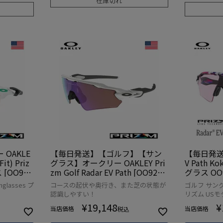
在庫切れ
OAKLE
【毎日発送】【ゴルフ】【サン
【毎日発送】
Fit) Priz
グラス】オークリー OAKLEY Pri
V Path Ko
 [OO920
zm Golf Radar EV Path [OO9275
グラス OO9
-12] USA直輸入品
入品
lasses プ
コースの起伏や奥行き、また芝の状態が
ゴルフ サングラ
認識しやすい！
リズム USモ
¥
19,148
¥
当店価格
当店価格
税込