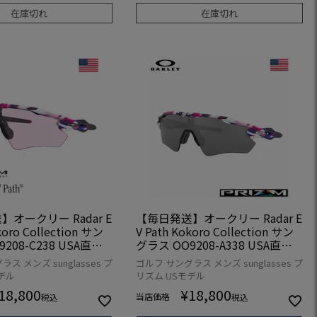
在庫切れ
在庫切れ
オークリー Radar E
【毎日発送】オークリー Radar E
koro Collection サン
V Path Kokoro Collection サン
208-C238 USA直輸
グラス OO9208-A338 USA直輸
入品
ス メンズ sunglasses プ
ゴルフ サングラス メンズ sunglasses プ
デル
リズム USモデル
18,800
¥
18,800
当店価格
税込
税込