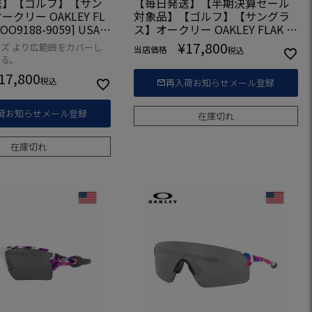
送】【ゴルフ】【サン
【毎日発送】【半期決算セール
クリー OAKLEY FL
対象品】【ゴルフ】【サングラ
ス】オークリー OAKLEY FLAK 2.
LFSALE2018】
0 XL TEAM COLORS [OO9188-92
¥
17,800
ズ より広範囲をカバーし
当店価格
税込
59] USA直輸入品【HALFSALE20
守る。
18】
17,800
税込
再入荷お知らせメール登録
荷お知らせメール登録
在庫切れ
在庫切れ