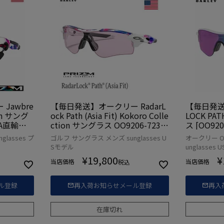
Jawbre
【毎日発送】オークリー RadarL
【毎日発送
ion サング
ock Path (Asia Fit) Kokoro Colle
LOCK PAT
USA直輸入
ction サングラス OO9206-7238
ス [OO92
USA直輸入品
lasses プ
ゴルフ サングラス メンズ sunglasses U
オークリー O
Sモデル
unglasses
¥
19,800
¥
当店価格
当店価格
税込
ル登録
再入荷お知らせメール登録
再入
在庫切れ