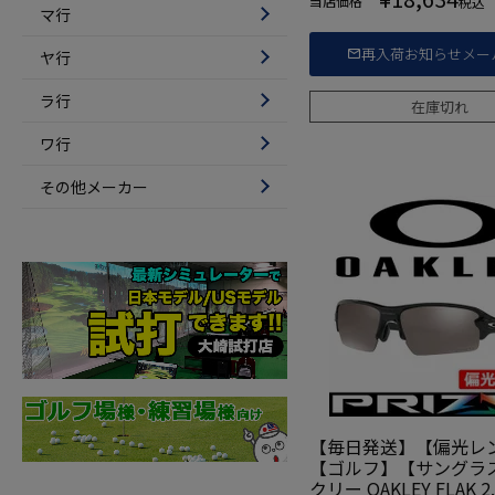
当店価格
税込
マ行
再入荷お知らせメー
ヤ行
ラ行
在庫切れ
ワ行
その他メーカー
【毎日発送】【偏光レ
【ゴルフ】【サングラ
クリー OAKLEY FLAK 2.0