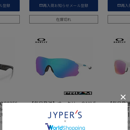
ル登録
再入荷お知らせメール登録
再入
在庫切れ
O9256-
【毎日発送】オークリー OAKLE
【毎日発送
Y EVZero Path サングラス [OO9
Y COMMI
ction UV
313-1538] アジアンフィットモ
086-02
年モデル 国
デル
デル レデ
es UVカット
オークリー OAKLEY ゴルフ サングラス
オークリー O
アイウエア sunglasses
アイウエア sun