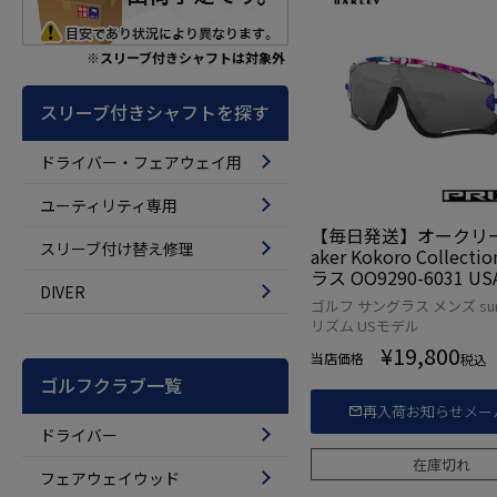
※スリーブ付きシャフトは対象外
スリーブ付きシャフトを探す
ドライバー・フェアウェイ用
ユーティリティ専用
【毎日発送】オークリー 
スリーブ付け替え修理
aker Kokoro Collect
ラス OO9290-6031 
DIVER
品
ゴルフ サングラス メンズ sung
リズム USモデル
¥
19,800
当店価格
税込
ゴルフクラブ一覧
再入荷お知らせメー
ドライバー
在庫切れ
フェアウェイウッド