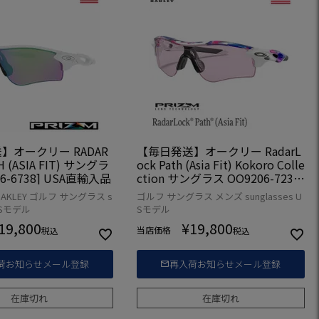
】オークリー RADAR
【毎日発送】オークリー RadarL
H (ASIA FIT) サングラ
ock Path (Asia Fit) Kokoro Colle
06-6738] USA直輸入品
ction サングラス OO9206-7238
USA直輸入品
AKLEY ゴルフ サングラス s
ゴルフ サングラス メンズ sunglasses U
 USモデル
Sモデル
19,800
¥
19,800
当店価格
税込
税込
荷お知らせメール登録
再入荷お知らせメール登録
在庫切れ
在庫切れ