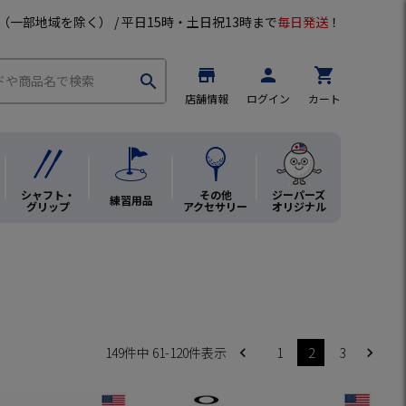
（一部地域を除く） / 平日15時・土日祝13時まで
毎日発送
！
store
person
shopping_cart
search
店舗情報
ログイン
カート
シャフト・
その他
ジーパーズ
練習用品
グリップ
アクセサリー
オリジナル
149
件中
61
-
120
件表示
1
2
3