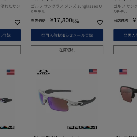
USA直輸入
OO9188-7359 USA直輸入品
直輸入品
に優れたサン
ゴルフ サングラス メンズ sunglasses U
ゴルフ サングラ
Sモデル
Sモデル
¥
17,800
¥
当店価格
当店価格
税込
ル登録
再入荷お知らせメール登録
再入
在庫切れ