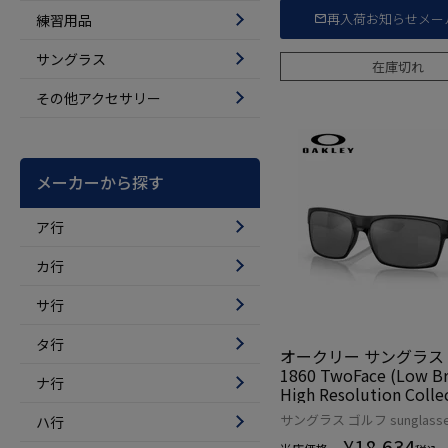
再入荷お知らせメー
練習用品
サングラス
在庫切れ
その他アクセサリー
メーカーから探す
ア行
カ行
サ行
タ行
オークリー サングラス O
1860 TwoFace (Low Bridge Fit)
ナ行
High Resolution Colle
カット OAKLEY 2023
サングラス ゴルフ sunglass
ハ行
内正規品
¥
18,634