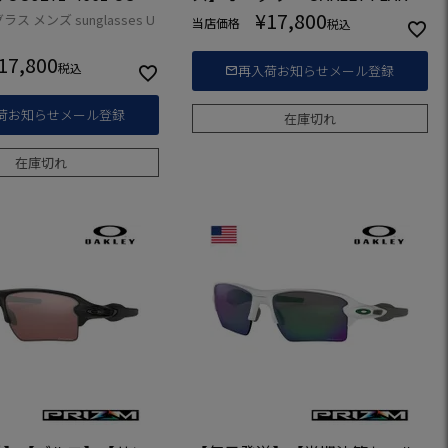
0 XL TEAM COLORS [OO9188-91
¥
17,800
ス メンズ sunglasses U
当店価格
税込
59] USA直輸入品【HALFSALE20
18】
17,800
税込
再入荷お知らせメール登録
荷お知らせメール登録
在庫切れ
在庫切れ