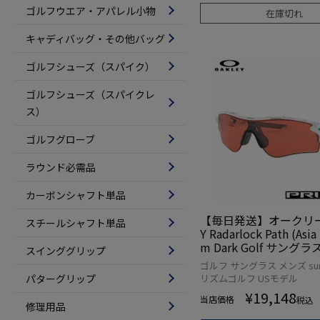
ゴルフウエア・アパレル小物
在庫切れ
キャディバッグ・その他バッグ
ゴルフシューズ（スパイク）
ゴルフシューズ（スパイクレ
ス）
ゴルフグローブ
ラウンド必需品
カーボンシャフト単品
【毎日発送】オークリー 
スチールシャフト単品
Y Radarlock Path (Asia 
m Dark Golf サングラス
スインググリップ
6-5038] USA直輸入品
ゴルフ サングラス メンズ sung
パターグリップ
リズムゴルフ USモデル
¥
19,148
当店価格
税込
修理用品