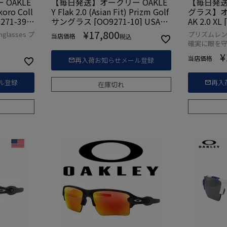
OAKLE
【毎日発送】オークリー OAKLE
【毎日発
okoro Coll
Y Flak 2.0 (Asian Fit) Prizm Golf
グラス】オー
271-396
サングラス [OO9271-10] USA直
AK 2.0 XL [OO9188-9059] USA直
輸入品
輸入品【HA
¥
17,800
lasses プ
プリズムレン
当店価格
税込
確実に眼を
¥
当店価格
再入荷お知らせメール登録
ル登録
再入
在庫切れ